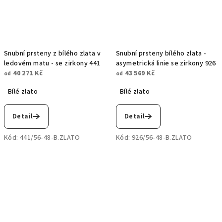
Snubní prsteny z bílého zlata v
Snubní prsteny bílého zlata -
ledovém matu - se zirkony 441
asymetrická linie se zirkony 926
40 271 Kč
43 569 Kč
od
od
Bílé zlato
Bílé zlato
Detail
Detail
Kód:
441/56-48-B.ZLATO
Kód:
926/56-48-B.ZLATO