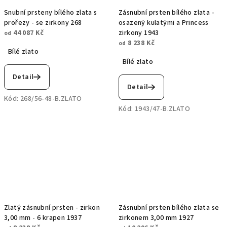
Snubní prsteny bílého zlata s
Zásnubní prsten bílého zlata -
prořezy - se zirkony 268
osazený kulatými a Princess
44 087 Kč
zirkony 1943
od
8 238 Kč
od
Bílé zlato
Bílé zlato
Detail
Detail
Kód:
268/56-48-B.ZLATO
Kód:
1943/47-B.ZLATO
Zlatý zásnubní prsten - zirkon
Zásnubní prsten bílého zlata se
3,00 mm - 6 krapen 1937
zirkonem 3,00 mm 1927