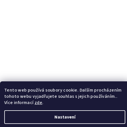
Tento web používá soubory cookie. Dalším procházením
Copyright 2026
F.B. Marcelino
. Všechna práva vyhrazena.
tohoto webu vyjadřujete souhlas s jejich používáním..
Více informací
zde
.
Vytvořil Shoptet
| Anque Media
Nastavení