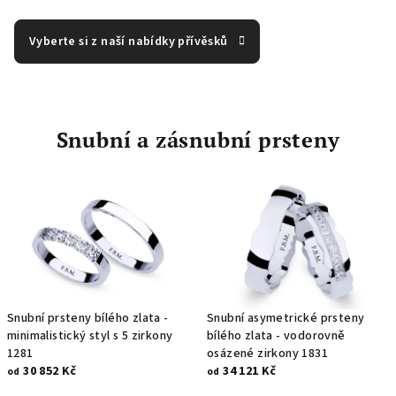
Vyberte si z naší nabídky přívěsků
Snubní a zásnubní prsteny
Snubní prsteny bílého zlata -
Snubní asymetrické prsteny
minimalistický styl s 5 zirkony
bílého zlata - vodorovně
1281
osázené zirkony 1831
30 852 Kč
34 121 Kč
od
od