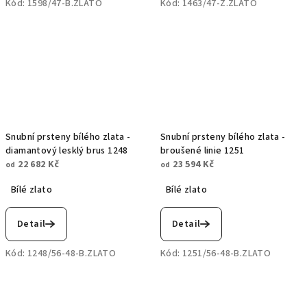
Kód:
1598/47-B.ZLATO
Kód:
1463/47-Z.ZLATO
Snubní prsteny bílého zlata -
Snubní prsteny bílého zlata -
diamantový lesklý brus 1248
broušené linie 1251
22 682 Kč
23 594 Kč
od
od
Bílé zlato
Bílé zlato
Detail
Detail
Kód:
1248/56-48-B.ZLATO
Kód:
1251/56-48-B.ZLATO