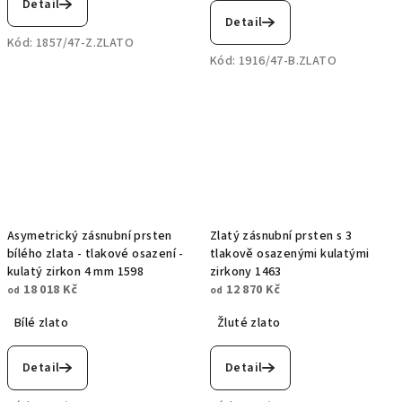
Detail
Detail
Kód:
1857/47-Z.ZLATO
Kód:
1916/47-B.ZLATO
Asymetrický zásnubní prsten
Zlatý zásnubní prsten s 3
bílého zlata - tlakové osazení -
tlakově osazenými kulatými
kulatý zirkon 4 mm 1598
zirkony 1463
18 018 Kč
12 870 Kč
od
od
Bílé zlato
Žluté zlato
Detail
Detail