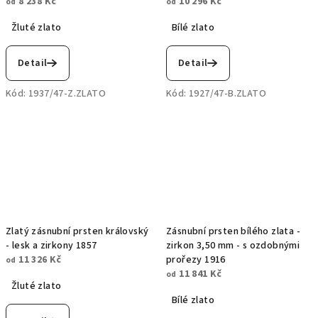
8 238 Kč
10 296 Kč
od
od
Žluté zlato
Bílé zlato
Detail
Detail
Kód:
1937/47-Z.ZLATO
Kód:
1927/47-B.ZLATO
Zlatý zásnubní prsten královský
Zásnubní prsten bílého zlata -
- lesk a zirkony 1857
zirkon 3,50 mm - s ozdobnými
11 326 Kč
prořezy 1916
od
11 841 Kč
od
Žluté zlato
Bílé zlato