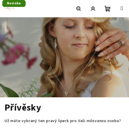
Přejít
Novinka
Tip
Tip
Novinka
na
obsah
Nákupní
Hledat
Přihlášení
košík
Přívěsky
Už máte vybraný ten pravý šperk pro Vaši milovanou osobu?