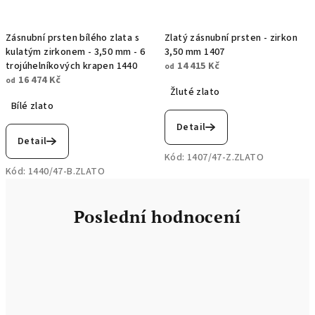
Zásnubní prsten bílého zlata s
Zlatý zásnubní prsten - zirkon
kulatým zirkonem - 3,50 mm - 6
3,50 mm 1407
trojúhelníkových krapen 1440
14 415 Kč
od
16 474 Kč
od
Žluté zlato
Bílé zlato
Detail
Detail
Kód:
1407/47-Z.ZLATO
Kód:
1440/47-B.ZLATO
Poslední hodnocení