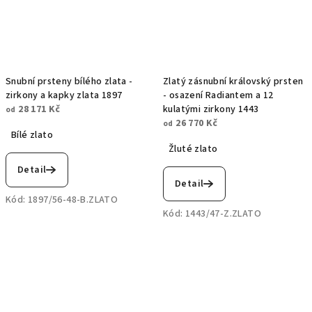
Snubní prsteny bílého zlata -
Zlatý zásnubní královský prsten
zirkony a kapky zlata 1897
- osazení Radiantem a 12
28 171 Kč
kulatými zirkony 1443
od
26 770 Kč
od
Bílé zlato
Žluté zlato
Detail
Detail
Kód:
1897/56-48-B.ZLATO
Kód:
1443/47-Z.ZLATO