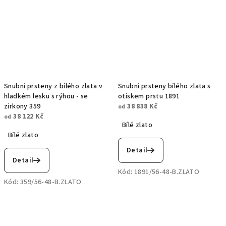
Snubní prsteny z bílého zlata v
Snubní prsteny bílého zlata s
hladkém lesku s rýhou - se
otiskem prstu 1891
zirkony 359
38 838 Kč
od
38 122 Kč
od
Bílé zlato
Bílé zlato
Detail
Detail
Kód:
1891/56-48-B.ZLATO
Kód:
359/56-48-B.ZLATO