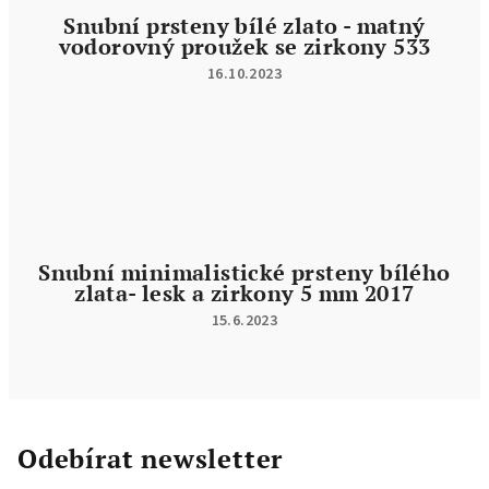
Snubní prsteny bílé zlato - matný
vodorovný proužek se zirkony 533
16.10.2023
Hodnocení
produktu
je
5
z
5
hvězdiček.
Snubní minimalistické prsteny bílého
zlata- lesk a zirkony 5 mm 2017
15.6.2023
Hodnocení
produktu
je
5
z
5
hvězdiček.
Odebírat newsletter