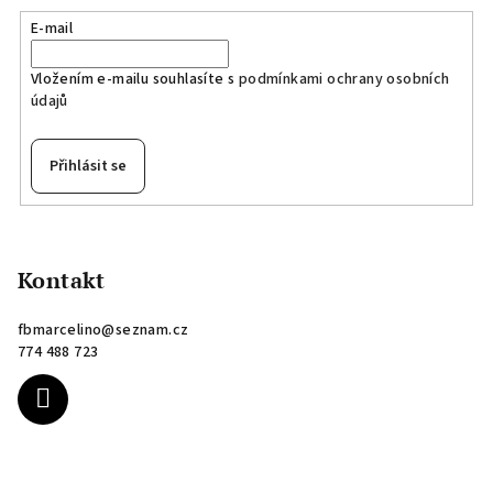
E-mail
Vložením e-mailu souhlasíte s
podmínkami ochrany osobních
údajů
Přihlásit se
Z
á
p
Kontakt
a
fbmarcelino
@
seznam.cz
t
774 488 723
í