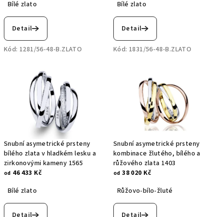
Bílé zlato
Bílé zlato
Detail
Detail
Kód:
1281/56-48-B.ZLATO
Kód:
1831/56-48-B.ZLATO
Snubní asymetrické prsteny
Snubní asymetrické prsteny
bílého zlata v hladkém lesku a
kombinace žlutého, bílého a
zirkonovými kameny 1565
růžového zlata 1403
46 433 Kč
38 020 Kč
od
od
Bílé zlato
Růžovo-bílo-žluté
Detail
Detail