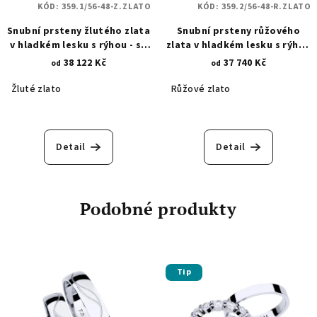
KÓD:
359.1/56-48-Z.ZLATO
KÓD:
359.2/56-48-R.ZLATO
Snubní prsteny žlutého zlata
Snubní prsteny růžového
v hladkém lesku s rýhou - se
zlata v hladkém lesku s rýhou
zirkony 359.1
- se zirkony 359.2
38 122 Kč
37 740 Kč
od
od
Žluté zlato
Růžové zlato
Detail
Detail
Podobné produkty
Tip