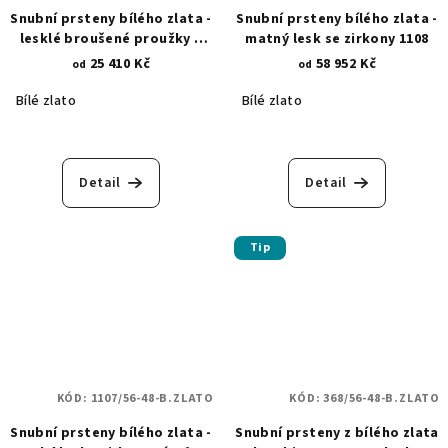
Snubní prsteny bílého zlata -
Snubní prsteny bílého zlata -
lesklé broušené proužky a
matný lesk se zirkony 1108
diamantové hroty 1361
25 410 Kč
58 952 Kč
od
od
Bílé zlato
Bílé zlato
Detail
Detail
Tip
KÓD:
1107/56-48-B.ZLATO
KÓD:
368/56-48-B.ZLATO
Snubní prsteny bílého zlata -
Snubní prsteny z bílého zlata