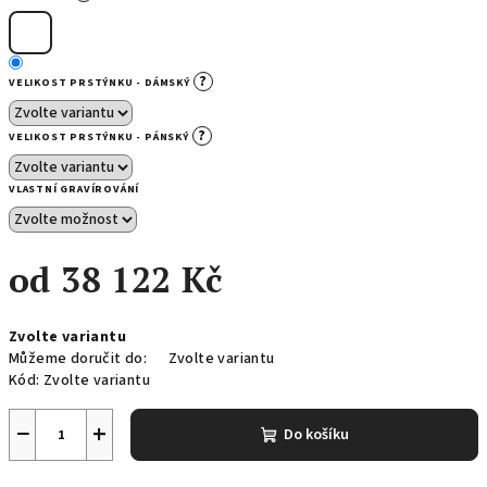
?
VELIKOST PRSTÝNKU - DÁMSKÝ
?
VELIKOST PRSTÝNKU - PÁNSKÝ
VLASTNÍ GRAVÍROVÁNÍ
od
38 122 Kč
Měrná
Zvolte variantu
cena:
Můžeme doručit do:
Zvolte variantu
Kód:
Zvolte variantu
−
+
Do košíku