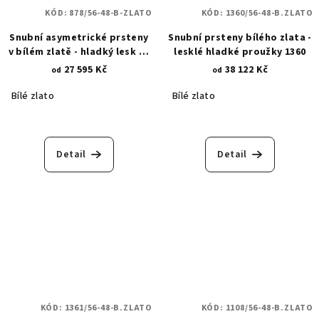
KÓD:
878/56-48-B-ZLATO
KÓD:
1360/56-48-B.ZLATO
Snubní asymetrické prsteny
Snubní prsteny bílého zlata -
v bílém zlatě - hladký lesk se
lesklé hladké proužky 1360
zirkony 878
27 595 Kč
38 122 Kč
od
od
Bílé zlato
Bílé zlato
Detail
Detail
KÓD:
1361/56-48-B.ZLATO
KÓD:
1108/56-48-B.ZLATO