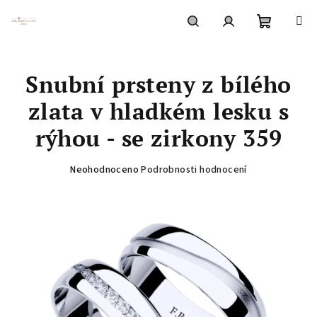
Přejít
na
obsah
Nákupní
Hledat
Přihlášení
Snubní prsteny z bílého
košík
zlata v hladkém lesku s
rýhou - se zirkony 359
Průměrné
Neohodnoceno
Podrobnosti hodnocení
hodnocení
produktu
je
0,0
z
5
hvězdiček.