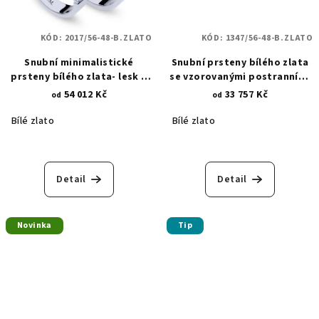
KÓD:
2017/56-48-B.ZLATO
KÓD:
1347/56-48-B.ZLATO
Snubní minimalistické
Snubní prsteny bílého zlata
prsteny bílého zlata- lesk a
se vzorovanými postranními
zirkony 5 mm 2017
linkami 1347
54 012 Kč
33 757 Kč
od
od
Bílé zlato
Bílé zlato
Průměrné
hodnocení
produktu
Detail
Detail
je
5,0
z
Novinka
Tip
5
hvězdiček.