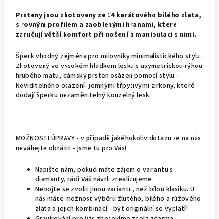
Prsteny jsou zhotoveny ze 14 karátového bílého zlata,
s rovným profilem a zaoblenými hranami, které
zaručují větší komfort při nošení a manipulaci s nimi.
Šperk vhodný zejména pro milovníky minimalistického stylu.
Zhotovený ve vysokém hladkém lesku s asymetrickou rýhou
hrubého matu, dámský prsten osázen pomocí stylu -
Neviditelného osazení- jemnými třpytivými zirkony, které
dodají šperku nezaměnitelný kouzelný lesk.
MOŽNOSTI ÚPRAVY - v případě jakéhokoliv dotazu se na nás
neváhejte obrátit - jsme tu pro Vás!
Napište nám, pokud máte zájem o variantu s
diamanty, rádi Váš návrh zrealizujeme.
Nebojte se zvolit jinou variantu, než bílou klasiku. U
nás máte možnost výběru žlutého, bílého a růžového
zlata a jejich kombinací - být originální se vyplatí!
Gravírování pro Vás zhotovíme zcela zdarma.