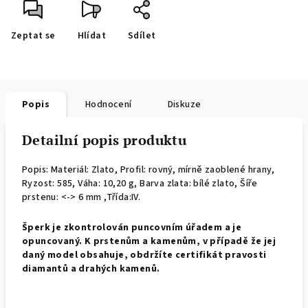
Zeptat se
Hlídat
Sdílet
Popis
Hodnocení
Diskuze
Detailní popis produktu
Popis: Materiál: Zlato, Profil: rovný, mírně zaoblené hrany,
Ryzost: 585, Váha: 10,20 g, Barva zlata: bílé zlato, Šíře
prstenu: <-> 6 mm ,Třída:IV.
Š
perk je zkontrolován puncovním úřadem a je
opuncovaný. K prstenům a kamenům, v případě že jej
daný model obsahuje, obdržíte certifikát pravosti
diamantů a drahých kamenů.