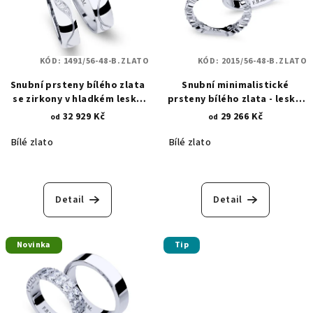
KÓD:
1491/56-48-B.ZLATO
KÓD:
2015/56-48-B.ZLATO
Snubní prsteny bílého zlata
Snubní minimalistické
se zirkony v hladkém lesku
prsteny bílého zlata - lesk a
1491
zirkony 2015
32 929 Kč
29 266 Kč
od
od
Bílé zlato
Bílé zlato
Detail
Detail
Novinka
Tip