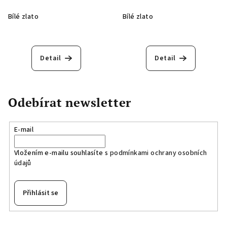
Bílé zlato
Bílé zlato
Detail
Detail
Odebírat newsletter
E-mail
Vložením e-mailu souhlasíte s
podmínkami ochrany osobních
údajů
Přihlásit se
Z