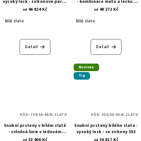
vysoký lesk - zirkonové páry -
- kombinace matu a lesku -
1107
pískované proužky 368
46 824 Kč
48 272 Kč
od
od
Bílé zlato
Bílé zlato
Detail
Detail
Novinka
Tip
KÓD:
739/56-48-B.ZLATO
KÓD:
353/56-48-B.ZLATO
Snubní prsteny v bílém zlatě
Snubní prsteny bílého zlata -
- zvlněná linie v ledovém
vysoký lesk - se zirkony 353
matu 739
33 406 Kč
36 817 Kč
od
od