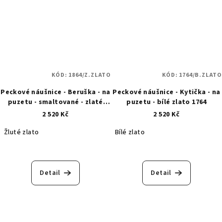
KÓD:
1864/Z.ZLATO
KÓD:
1764/B.ZLATO
Peckové náušnice - Beruška - na
Peckové náušnice - Kytička - na
puzetu - smaltované - zlaté
puzetu - bílé zlato 1764
1864
2 520 Kč
2 520 Kč
Žluté zlato
Bílé zlato
Detail
Detail