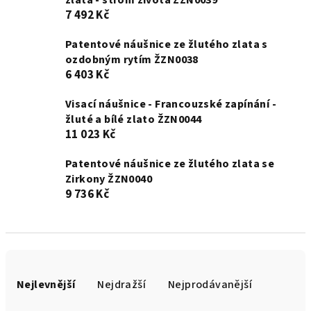
zlata - strom života ŽZN0039
7 492 Kč
Patentové náušnice ze žlutého zlata s
ozdobným rytím ŽZN0038
6 403 Kč
Visací náušnice - Francouzské zapínání -
žluté a bílé zlato ŽZN0044
11 023 Kč
Patentové náušnice ze žlutého zlata se
Zirkony ŽZN0040
9 736 Kč
Ř
a
Nejlevnější
Nejdražší
Nejprodávanější
z