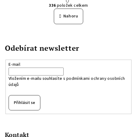
O
r
336
položek celkem
á
v
n
l
Nahoru
k
á
o
d
v
a
á
n
c
Odebírat newsletter
í
í
p
r
E-mail
v
k
Vložením e-mailu souhlasíte s
podmínkami ochrany osobních
y
údajů
v
ý
Přihlásit se
p
i
Z
s
á
u
p
Kontakt