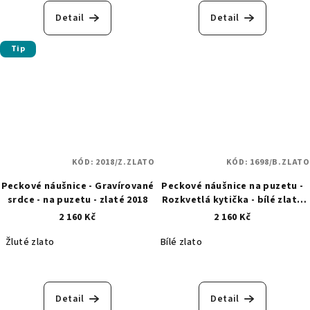
Detail
Detail
Tip
KÓD:
2018/Z.ZLATO
KÓD:
1698/B.ZLATO
Peckové náušnice - Gravírované
Peckové náušnice na puzetu -
srdce - na puzetu - zlaté 2018
Rozkvetlá kytička - bílé zlato
1698
2 160 Kč
2 160 Kč
Žluté zlato
Bílé zlato
Detail
Detail