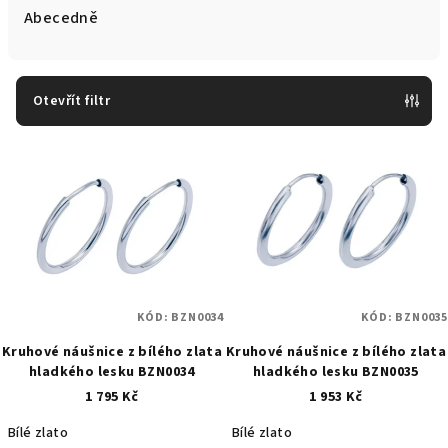
e
Abecedně
n
í
p
Otevřít filtr
r
V
o
ý
d
p
u
i
k
s
t
p
ů
r
KÓD:
BZN0034
KÓD:
BZN0035
o
Kruhové náušnice z bílého zlata
Kruhové náušnice z bílého zlata
hladkého lesku BZN0034
hladkého lesku BZN0035
d
1 795 Kč
1 953 Kč
u
k
Bílé zlato
Bílé zlato