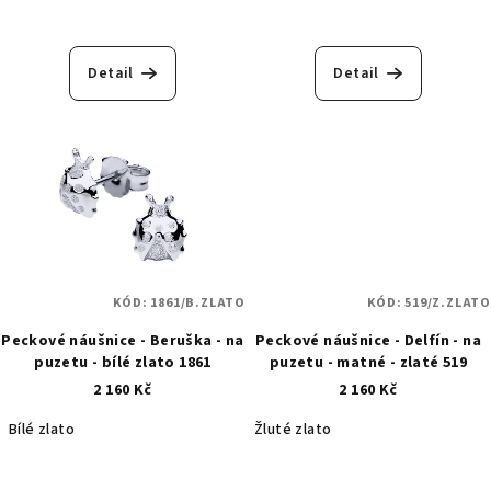
t
ů
Detail
Detail
KÓD:
1861/B.ZLATO
KÓD:
519/Z.ZLATO
Peckové náušnice - Beruška - na
Peckové náušnice - Delfín - na
puzetu - bílé zlato 1861
puzetu - matné - zlaté 519
2 160 Kč
2 160 Kč
Bílé zlato
Žluté zlato