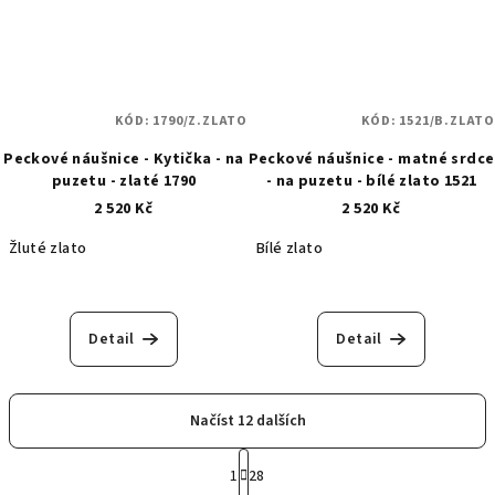
KÓD:
1790/Z.ZLATO
KÓD:
1521/B.ZLATO
Peckové náušnice - Kytička - na
Peckové náušnice - matné srdce
puzetu - zlaté 1790
- na puzetu - bílé zlato 1521
2 520 Kč
2 520 Kč
Žluté zlato
Bílé zlato
Detail
Detail
Načíst 12 dalších
S
t
1
28