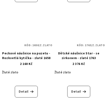
KÓD:
1658/Z.ZLATO
KÓD:
1763/Z.ZLATO
Peckové náušnice na puzetu -
Dětské náušnice Star - se
Rozkvetlá kytička - zlaté 1658
zirkonem - zlaté 1763
2 160 Kč
2 376 Kč
Žluté zlato
Žluté zlato
Detail
Detail