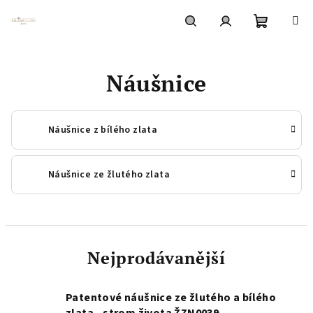
Přejít
na
obsah
Nákupní
Hledat
Přihlášení
Náušnice
košík
Náušnice z bílého zlata
Náušnice ze žlutého zlata
Nejprodávanější
Patentové náušnice ze žlutého a bílého