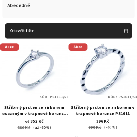
e
Abecedně
n
í
p
Otevřít filtr
r
V
o
Akce
Akce
ý
d
p
u
i
k
s
t
p
ů
r
KÓD:
PS1111/58
KÓD:
PS1611/53
o
Stříbrný prsten se zirkonem
Stříbrný prsten se zirkonem v
osazeným v krapnové korunce
krapnové korunce PS1611
d
PS1111
352 Kč
396 Kč
od
u
990 Kč
660 Kč
(–60 %)
(až –60 %)
k