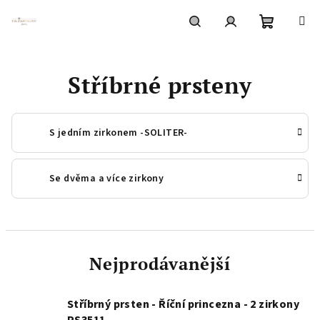
Přejít
na
obsah
Nákupní
Hledat
Přihlášení
Stříbrné prsteny
košík
S jedním zirkonem -SOLITER-
Se dvěma a více zirkony
Nejprodávanější
Stříbrný prsten - Říční princezna - 2 zirkony