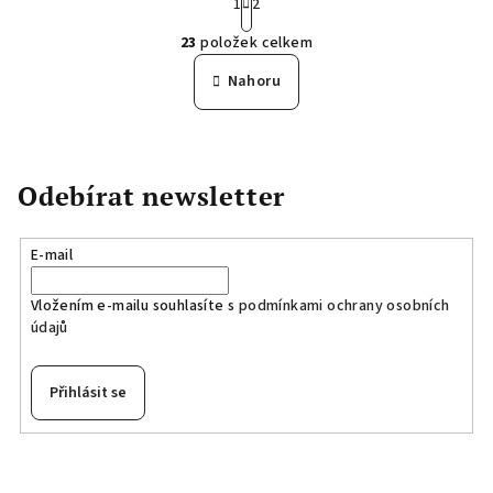
t
1
2
O
r
23
položek celkem
á
v
n
l
Nahoru
k
á
o
d
v
a
á
n
c
Odebírat newsletter
í
í
p
r
E-mail
v
k
Vložením e-mailu souhlasíte s
podmínkami ochrany osobních
y
údajů
v
ý
Přihlásit se
p
i
Z
s
á
u