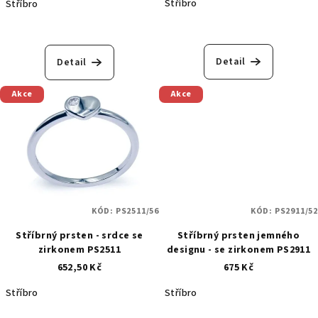
Stříbro
Stříbro
t
ů
Detail
Detail
Akce
Akce
KÓD:
PS2511/56
KÓD:
PS2911/52
Stříbrný prsten - srdce se
Stříbrný prsten jemného
zirkonem PS2511
designu - se zirkonem PS2911
652,50 Kč
675 Kč
Stříbro
Stříbro