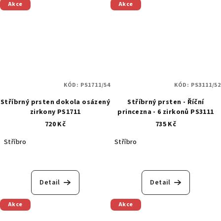
Akce
Akce
KÓD:
PS1711/54
KÓD:
PS3111/52
Stříbrný prsten dokola osázený
Stříbrný prsten - Říční
zirkony PS1711
princezna - 6 zirkonů PS3111
720 Kč
735 Kč
Stříbro
Stříbro
Detail
Detail
Akce
Akce