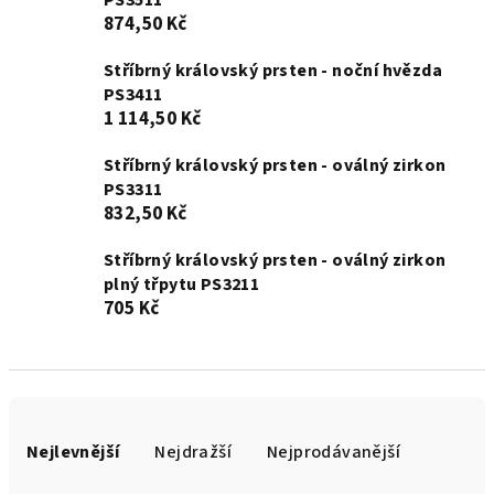
PS3511
874,50 Kč
Stříbrný královský prsten - noční hvězda
PS3411
1 114,50 Kč
Stříbrný královský prsten - oválný zirkon
PS3311
832,50 Kč
Stříbrný královský prsten - oválný zirkon
plný třpytu PS3211
705 Kč
Ř
a
Nejlevnější
Nejdražší
Nejprodávanější
z