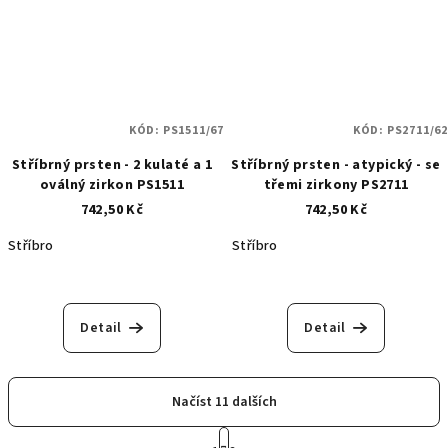
KÓD:
PS1511/67
KÓD:
PS2711/62
Stříbrný prsten - 2 kulaté a 1
Stříbrný prsten - atypický - se
oválný zirkon PS1511
třemi zirkony PS2711
742,50 Kč
742,50 Kč
Stříbro
Stříbro
Detail
Detail
Načíst 11 dalších
S