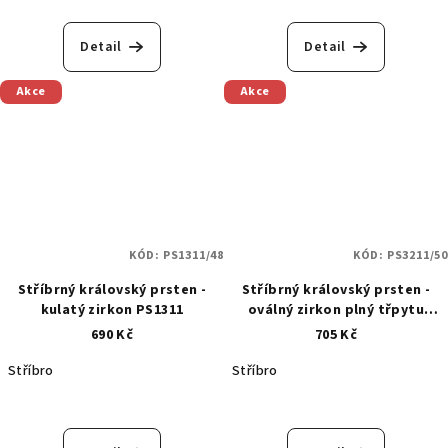
Detail
Detail
Akce
Akce
KÓD:
PS1311/48
KÓD:
PS3211/50
Stříbrný královský prsten -
Stříbrný královský prsten -
kulatý zirkon PS1311
oválný zirkon plný třpytu
PS3211
690 Kč
705 Kč
Stříbro
Stříbro