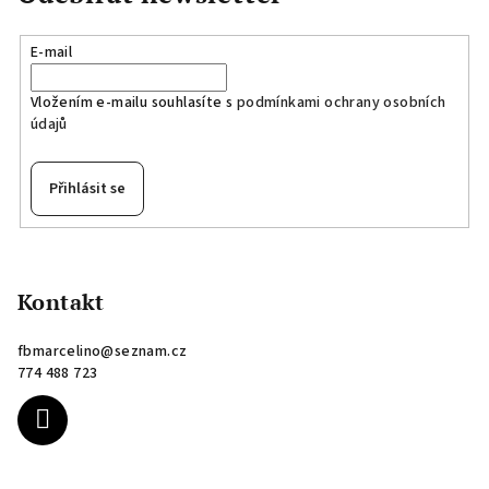
E-mail
Vložením e-mailu souhlasíte s
podmínkami ochrany osobních
údajů
Přihlásit se
Z
á
p
Kontakt
a
fbmarcelino
@
seznam.cz
t
774 488 723
í