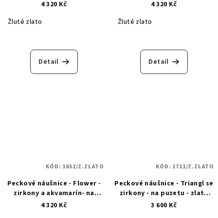
puzetu - zlaté 1685
zlaté 1718
4 320 Kč
4 320 Kč
Žluté zlato
Žluté zlato
Detail
Detail
KÓD:
1652/Z.ZLATO
KÓD:
1711/Z.ZLATO
Peckové náušnice - Flower -
Peckové náušnice - Triangl se
zirkony a akvamarín- na
zirkony - na puzetu - zlaté
puzetu - zlaté 1652
1711
4 320 Kč
3 600 Kč