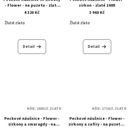
- Flower - na puzetu - zlaté
zirkon - zlaté 1608
1512
4 320 Kč
3 960 Kč
Žluté zlato
Žluté zlato
Detail
Detail
KÓD:
1685/Z.ZLATO
KÓD:
1718/Z.ZLATO
Peckové náušnice - Flower -
Peckové náušnice - Flower -
zirkony a smaragdy - na
zirkony a safíry - na puzetu -