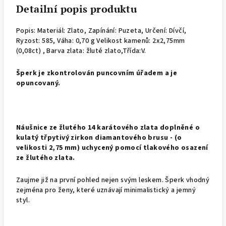
Detailní popis produktu
Popis: Materiál: Zlato, Zapínání: Puzeta, Určení: Dívčí,
Ryzost: 585, Váha: 0,70 g Velikost kamenů: 2x2,75mm
(0,08ct) , Barva zlata: žluté zlato,Třída:V.
Š
perk je zkontrolován puncovním úřadem a je
opuncovaný.
Náušnice ze žlutého 14 karátového zlata doplněné o
kulatý třpytivý zirkon diamantového brusu - (o
velikosti 2,75 mm) uchycený pomocí tlakového osazení
ze žlutého zlata.
Zaujme již na první pohled nejen svým leskem. Šperk vhodný
zejména pro ženy, které uznávají minimalistický a jemný
styl.