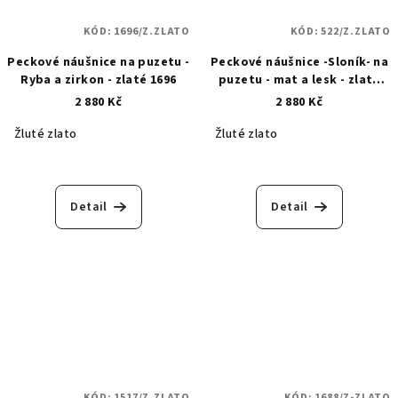
KÓD:
1696/Z.ZLATO
KÓD:
522/Z.ZLATO
Peckové náušnice na puzetu -
Peckové náušnice -Sloník- na
Ryba a zirkon - zlaté 1696
puzetu - mat a lesk - zlaté
522
2 880 Kč
2 880 Kč
Žluté zlato
Žluté zlato
Detail
Detail
KÓD:
1517/Z.ZLATO
KÓD:
1688/Z-ZLATO