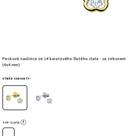
Peckové naušnice ze 14 karatového žlutého zlata - se zirkonem
(4x4 mm)
VÝBĚR VARIANTY:
?
TYP-ZLATA