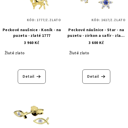
KÓD:
1777/Z.ZLATO
KÓD:
1617/Z.ZLATO
Peckové naušnice - Koník - na
Peckové náušnice - Star - na
puzetu - zlaté 1777
puzetu - zirkon a safír - zlaté
1617
3 960 Kč
3 600 Kč
Žluté zlato
Žluté zlato
Detail
Detail