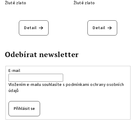
Žluté zlato
Žluté zlato
Detail
Detail
Odebírat newsletter
E-mail
Vložením e-mailu souhlasíte s
podmínkami ochrany osobních
údajů
Přihlásit se
Z
á