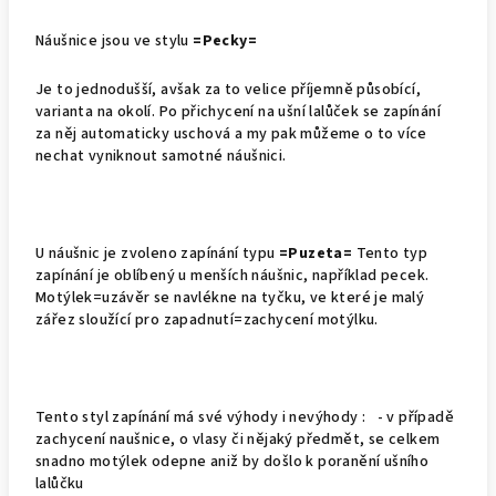
Náušnice jsou ve stylu
=Pecky=
Je to jednodušší, avšak za to velice příjemně působící,
varianta na okolí. Po přichycení na ušní lalůček se zapínání
za něj automaticky uschová a my pak můžeme o to více
nechat vyniknout samotné náušnici.
U náušnic je zvoleno zapínání typu
=Puzeta=
Tento typ
zapínání je oblíbený u menších náušnic, například pecek.
Motýlek=uzávěr se navlékne na tyčku, ve které je malý
zářez sloužící pro zapadnutí=zachycení motýlku.
Tento styl zapínání má své výhody i nevýhody : - v případě
zachycení naušnice, o vlasy či nějaký předmět, se celkem
snadno motýlek odepne aniž by došlo k poranění ušního
lalůčku