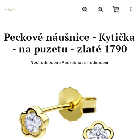
Přejít
na
obsah
Nákupní
Hledat
Přihlášení
Peckové náušnice - Kytička
košík
- na puzetu - zlaté 1790
Průměrné
Neohodnoceno
Podrobnosti hodnocení
hodnocení
produktu
je
0,0
z
5
hvězdiček.