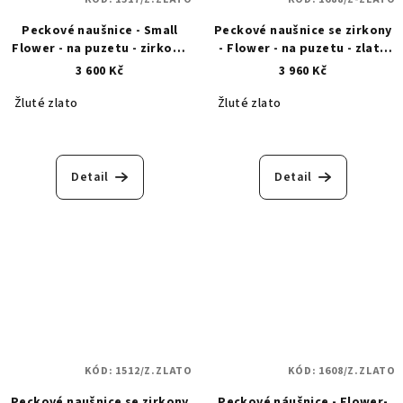
Peckové naušnice - Small
Peckové naušnice se zirkony
Flower - na puzetu - zirkon -
- Flower - na puzetu - zlaté
zlaté 1517
1688
3 600 Kč
3 960 Kč
Žluté zlato
Žluté zlato
Detail
Detail
KÓD:
1512/Z.ZLATO
KÓD:
1608/Z.ZLATO
Peckové naušnice se zirkony
Peckové náušnice - Flower-