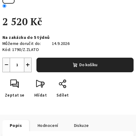
2 520 Kč
Měrná
Na zakázku do 5 týdnů
cena:
Můžeme doručit do:
14.9.2026
Kód:
1790/Z.ZLATO
−
+
Do košíku
Zeptat se
Hlídat
Sdílet
Popis
Hodnocení
Diskuze