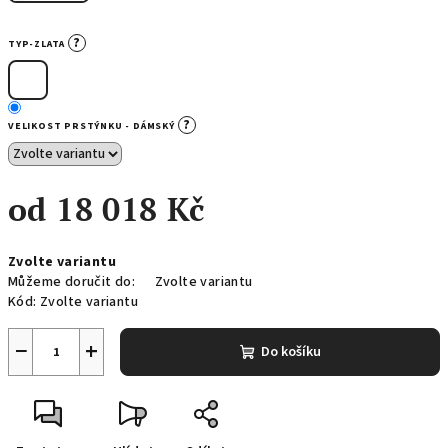
?
TYP-ZLATA
?
VELIKOST PRSTÝNKU - DÁMSKÝ
od
18 018 Kč
Měrná
Zvolte variantu
cena:
Můžeme doručit do:
Zvolte variantu
Kód:
Zvolte variantu
−
+
Do košíku