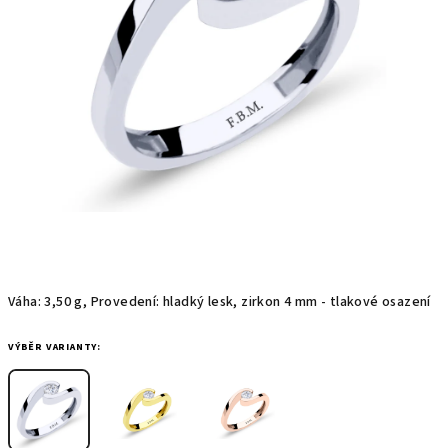
hvězdiček.
Váha: 3,50 g, Provedení: hladký lesk, zirkon 4 mm - tlakové osazení
VÝBĚR VARIANTY: