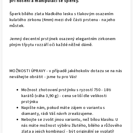
při nošení a manipulaci se šperky.
Šperk bílého zlata hladkého lesku s tlakovým osazením
kulatého zirkonu (4mm) mezi dvě části prstenu - na jeho
můstek.
Jemný decentní prstýnek osazený elegantním zirkonem
plným třpytu rozzáří oči každé něžné dámě.
MOŽNOSTI ÚPRAVY - v případě jakéhokoliv dotazu se na nás
neváhejte obrátit - jsme tu pro Vás!
Možnost zhotovení prstýnku s ryzostí 750 - 18ti
karátů (váha 3,90 g) - cena se liší dle velikosti
prstýnku
Napište nám, pokud máte zájem o variantu s
diamanty, rádi Váš návrh zrealizujeme.
Nebojte se zvolit jinou variantu, než bílou klasiku. U
nás máte možnost výběru žlutého, bílého a růžového
zlata a jejich kombinací - být originální se vyplatí!