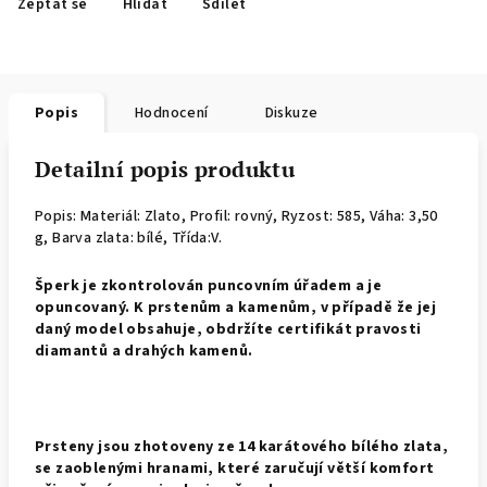
Zeptat se
Hlídat
Sdílet
Popis
Hodnocení
Diskuze
Detailní popis produktu
Popis: Materiál: Zlato, Profil: rovný,
Ryzost: 585, Váha: 3,50
g, Barva zlata: bílé, Třída:V.
Š
perk je zkontrolován puncovním úřadem a je
opuncovaný. K prstenům a kamenům, v případě že jej
daný model obsahuje, obdržíte certifikát pravosti
diamantů a drahých kamenů.
Prsteny jsou zhotoveny ze 14 karátového bílého zlata,
se zaoblenými hranami, které zaručují větší komfort