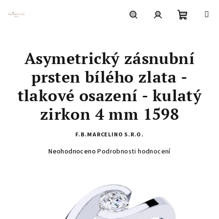
Přejít
na
obsah
Nákupní
Hledat
Přihlášení
Asymetrický zásnubní
košík
prsten bílého zlata -
tlakové osazení - kulatý
zirkon 4 mm 1598
F.B.MARCELINO S.R.O.
Průměrné
Neohodnoceno
Podrobnosti hodnocení
hodnocení
produktu
je
0,0
z
5