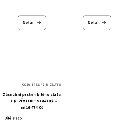
Detail
Detail
KÓD:
1461/47-B.ZLATO
Zásnubní prsten bílého zlata
s prořezem - osazený
zirkonem 3,75 mm 1461
16 474 Kč
od
Bílé zlato