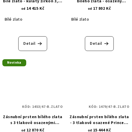
bílé zlato - kulatý zirkon 3,50
bílého zlata - osazený
mm 1588
Princess zirkonem 5x5 mm
14 415 Kč
17 802 Kč
od
od
1901
Bílé zlato
Bílé zlato
Detail
Detail
Novinka
KÓD:
1453/47-B.ZLATO
KÓD:
1479/47-B.ZLATO
Zásnubní prsten bílého zlata
Zásnubní prsten bílého zlata
s 3 tlakově osazenými
- 3 tlakově osazené Princess
kulatými zirkony 1453
zirkony 3 mm 1479
12 870 Kč
15 444 Kč
od
od