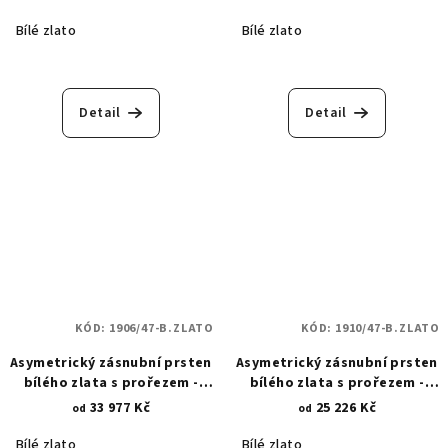
Bílé zlato
Bílé zlato
Detail
Detail
KÓD:
1906/47-B.ZLATO
KÓD:
1910/47-B.ZLATO
Asymetrický zásnubní prsten
Asymetrický zásnubní prsten
bílého zlata s prořezem -
bílého zlata s prořezem -
osazený zirkonem 6 mm 1906
osazený zirkonem 4 mm 1910
33 977 Kč
25 226 Kč
od
od
Bílé zlato
Bílé zlato