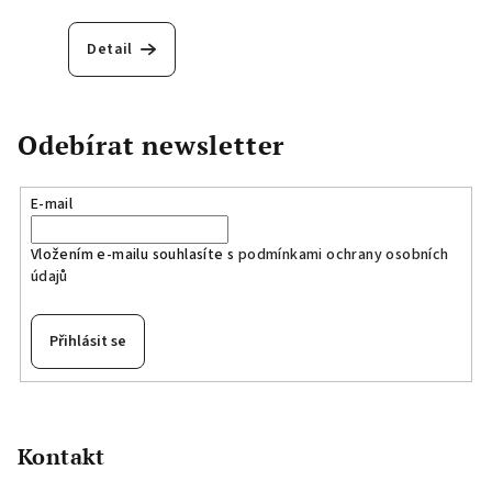
Detail
Odebírat newsletter
E-mail
Vložením e-mailu souhlasíte s
podmínkami ochrany osobních
údajů
Přihlásit se
Z
á
p
Kontakt
a