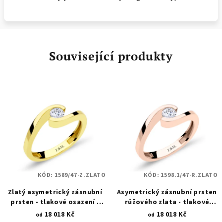
Související produkty
KÓD:
1589/47-Z.ZLATO
KÓD:
1598.1/47-R.ZLATO
Zlatý asymetrický zásnubní
Asymetrický zásnubní prsten
prsten - tlakové osazení -
růžového zlata - tlakové
kulatý zirkon 4 mm 1589
osazení - kulatý zirkon 4 mm
18 018 Kč
18 018 Kč
od
od
1598.1