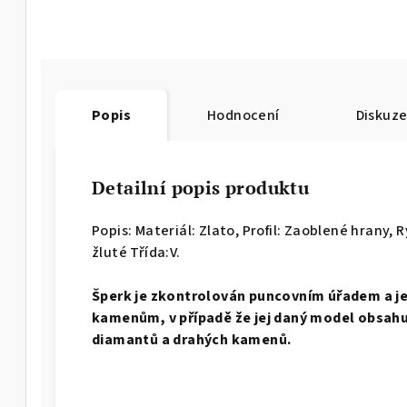
Popis
Hodnocení
Diskuz
Detailní popis produktu
Popis: Materiál: Zlato, Profil: Zaoblené hrany,
R
žluté Třída:V.
Š
perk je zkontrolován puncovním úřadem a j
kamenům, v případě že jej daný model obsahuj
diamantů a drahých kamenů.