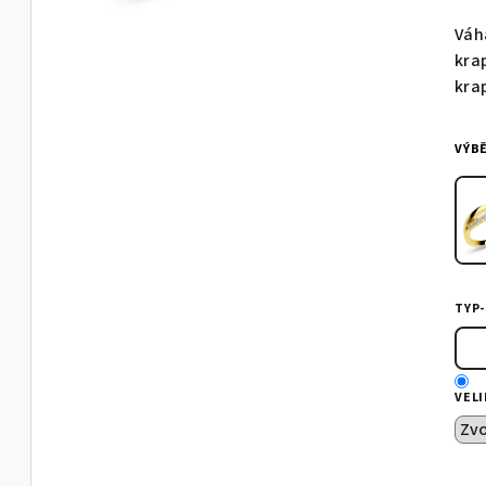
pro
Váh
je
kra
0,0
kra
z
5
VÝB
hvě
TYP
VEL