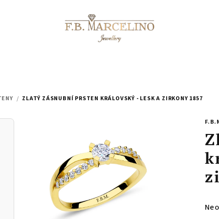
TENY
/
ZLATÝ ZÁSNUBNÍ PRSTEN KRÁLOVSKÝ - LESK A ZIRKONY 1857
F.B.
Z
k
z
Prů
Neo
hod