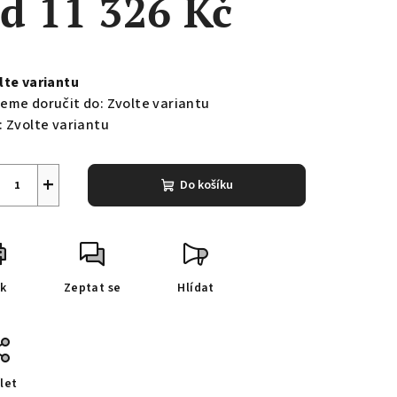
od
11 326 Kč
ná
a:
lte variantu
eme doručit do:
Zvolte variantu
:
Zvolte variantu
+
Do košíku
sk
Zeptat se
Hlídat
let