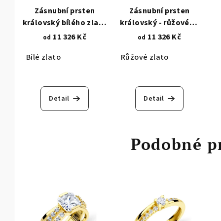
Zásnubní prsten
Zásnubní prsten
královský bílého zlata
královský - růžového
- lesk a zirkony 1851
zlata - lesk a zirkony
11 326 Kč
11 326 Kč
od
od
1851.1
Bílé zlato
Růžové zlato
Detail
Detail
Podobné p