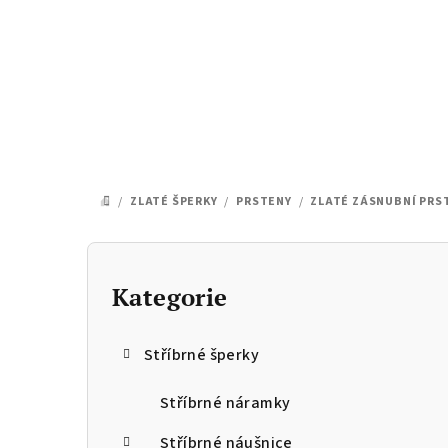
Přejít
na
obsah
/
ZLATÉ ŠPERKY
/
PRSTENY
/
ZLATÉ ZÁSNUBNÍ PRS
DOMŮ
P
o
Kategorie
Přeskočit
kategorie
s
Stříbrné šperky
t
r
Stříbrné náramky
Stříbrné náušnice