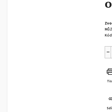
Měr
cen
Zvo
Můž
Kód
−
Ti
Sdí