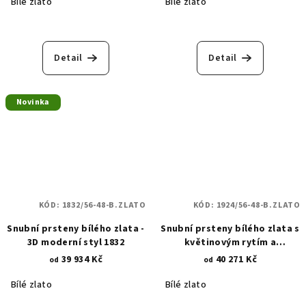
Bílé zlato
Bílé zlato
Detail
Detail
Novinka
KÓD:
1832/56-48-B.ZLATO
KÓD:
1924/56-48-B.ZLATO
Snubní prsteny bílého zlata -
Snubní prsteny bílého zlata s
3D moderní styl 1832
květinovým rytím a
středovým zirkonem 1924
39 934 Kč
40 271 Kč
od
od
Bílé zlato
Bílé zlato