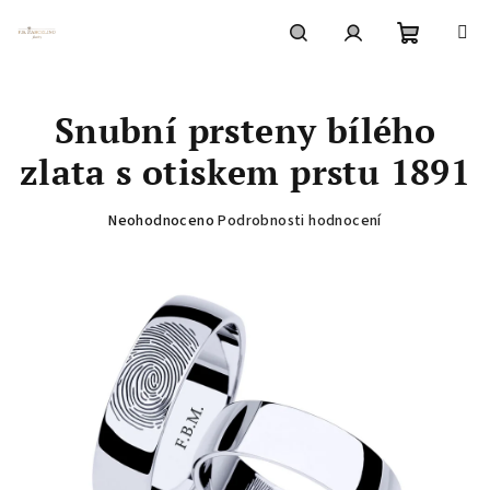
Přejít
na
obsah
Nákupní
Hledat
Přihlášení
Snubní prsteny bílého
košík
zlata s otiskem prstu 1891
Průměrné
Neohodnoceno
Podrobnosti hodnocení
hodnocení
produktu
je
0,0
z
5
hvězdiček.