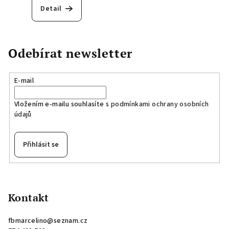
Detail
Odebírat newsletter
E-mail
Vložením e-mailu souhlasíte s
podmínkami ochrany osobních
údajů
Přihlásit se
Z
á
p
Kontakt
a
fbmarcelino
@
seznam.cz
t