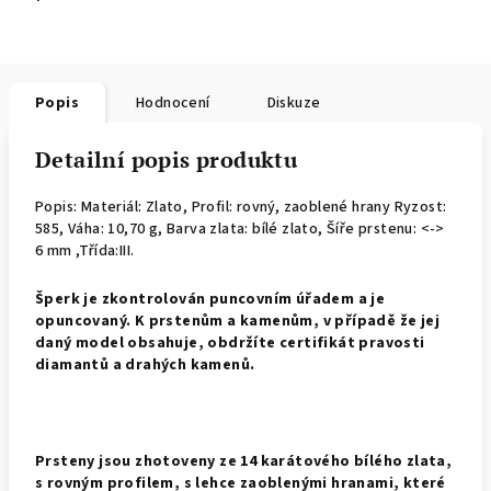
Popis
Hodnocení
Diskuze
Detailní popis produktu
Popis: Materiál: Zlato, Profil: rovný, zaoblené hrany
Ryzost:
585, Váha: 10,70 g, Barva zlata: bílé zlato, Šíře prstenu: <->
6 mm ,Třída:III.
Š
perk je zkontrolován puncovním úřadem a je
opuncovaný. K prstenům a kamenům, v případě že jej
daný model obsahuje, obdržíte certifikát pravosti
diamantů a drahých kamenů.
Prsteny jsou zhotoveny ze 14 karátového bílého zlata,
s rovným profilem, s lehce zaoblenými hranami, které