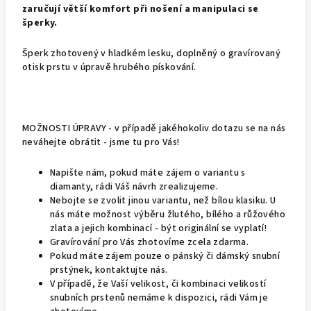
zaručují větší komfort při nošení a manipulaci se
šperky.
Šperk zhotovený v hladkém lesku, doplněný o gravírovaný
otisk prstu v úpravě hrubého pískování.
MOŽNOSTI ÚPRAVY - v případě jakéhokoliv dotazu se na nás
neváhejte obrátit - jsme tu pro Vás!
Napište nám, pokud máte zájem o variantu s
diamanty, rádi Váš návrh zrealizujeme.
Nebojte se zvolit jinou variantu, než bílou klasiku. U
nás máte možnost výběru žlutého, bílého a růžového
zlata a jejich kombinací - být originální se vyplatí!
Gravírování pro Vás zhotovíme zcela zdarma.
Pokud máte zájem pouze o pánský či dámský snubní
prstýnek, kontaktujte nás.
V případě, že Vaší velikost, či kombinaci velikostí
snubních prstenů nemáme k dispozici, rádi Vám je