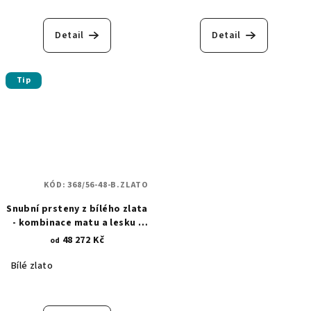
Detail
Detail
Tip
KÓD:
368/56-48-B.ZLATO
Snubní prsteny z bílého zlata
- kombinace matu a lesku -
pískované proužky 368
48 272 Kč
od
Bílé zlato