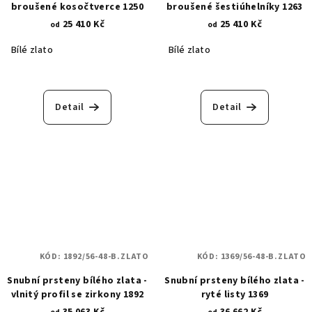
broušené kosočtverce 1250
broušené šestiúhelníky 1263
25 410 Kč
25 410 Kč
od
od
Bílé zlato
Bílé zlato
Detail
Detail
KÓD:
1892/56-48-B.ZLATO
KÓD:
1369/56-48-B.ZLATO
Snubní prsteny bílého zlata -
Snubní prsteny bílého zlata -
vlnitý profil se zirkony 1892
ryté listy 1369