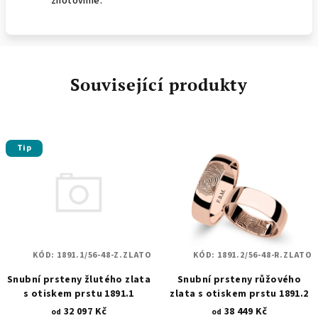
zhotovíme.
Související produkty
Tip
KÓD:
1891.1/56-48-Z.ZLATO
KÓD:
1891.2/56-48-R.ZLATO
Snubní prsteny žlutého zlata
Snubní prsteny růžového
s otiskem prstu 1891.1
zlata s otiskem prstu 1891.2
32 097 Kč
38 449 Kč
od
od