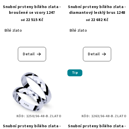
Snubní prsteny bílého zlata -
Snubní prsteny bílého zlata -
broušené se vzory 1247
diamantový lesklý brus 1248
22 515 Kč
22 682 Kč
od
od
Bílé zlato
Bílé zlato
Detail
Detail
Tip
KÓD:
1250/56-48-B.ZLATO
KÓD:
1263/56-48-B.ZLATO
Snubní prsteny bílého zlata -
Snubní prsteny bílého zlata -