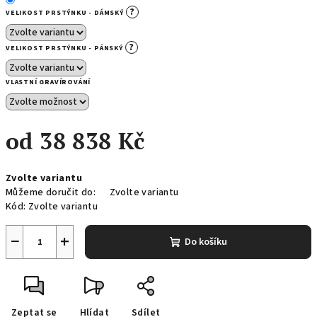
?
VELIKOST PRSTÝNKU - DÁMSKÝ
?
VELIKOST PRSTÝNKU - PÁNSKÝ
VLASTNÍ GRAVÍROVÁNÍ
od
38 838 Kč
Měrná
Zvolte variantu
cena:
Můžeme doručit do:
Zvolte variantu
Kód:
Zvolte variantu
−
+
Do košíku
Zeptat se
Hlídat
Sdílet