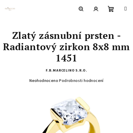
Přejít
na
obsah
Nákupní
Hledat
Přihlášení
Zlatý zásnubní prsten -
košík
Radiantový zirkon 8x8 mm
1451
F.B.MARCELINO S.R.O.
Průměrné
Neohodnoceno
Podrobnosti hodnocení
hodnocení
produktu
je
0,0
z
5
hvězdiček.