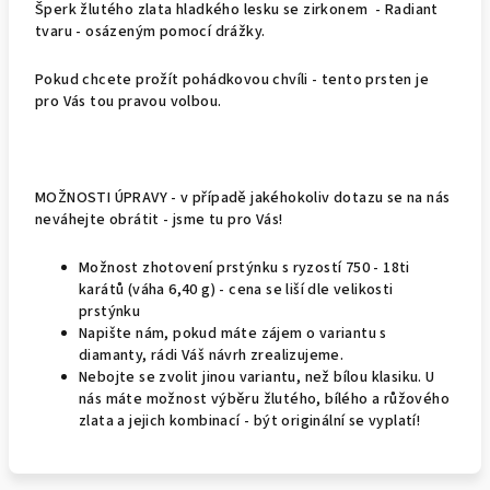
Šperk žlutého zlata hladkého lesku se zirkonem - Radiant
tvaru - osázeným pomocí drážky.
Pokud chcete prožít pohádkovou chvíli - tento prsten je
pro Vás tou pravou volbou.
MOŽNOSTI ÚPRAVY - v případě jakéhokoliv dotazu se na nás
neváhejte obrátit - jsme tu pro Vás!
Možnost zhotovení prstýnku s ryzostí 750 - 18ti
karátů (váha 6,40 g) - cena se liší dle velikosti
prstýnku
Napište nám, pokud máte zájem o variantu s
diamanty, rádi Váš návrh zrealizujeme.
Nebojte se zvolit jinou variantu, než bílou klasiku. U
nás máte možnost výběru žlutého, bílého a růžového
zlata a jejich kombinací - být originální se vyplatí!