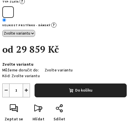
?
TYP-ZLATA
?
VELIKOST PRSTÝNKU - DÁMSKÝ
od
29 859 Kč
Měrná
Zvolte variantu
cena:
Můžeme doručit do:
Zvolte variantu
Kód:
Zvolte variantu
−
+
Do košíku
Zeptat se
Hlídat
Sdílet