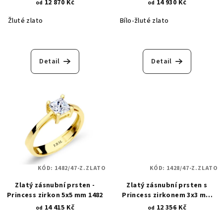
12 870 Kč
14 930 Kč
od
od
Žluté zlato
Bílo-žluté zlato
Detail
Detail
KÓD:
1482/47-Z.ZLATO
KÓD:
1428/47-Z.ZLATO
Zlatý zásnubní prsten -
Zlatý zásnubní prsten s
Princess zirkon 5x5 mm 1482
Princess zirkonem 3x3 mm
1428
14 415 Kč
12 356 Kč
od
od