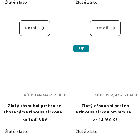
Žluté zlato
Žluté zlato
Detail
Detail
Tip
KÓD:
1462/47-Z.ZLATO
KÓD:
1967/47-Z.ZLATO
Zlatý zásnubní prsten se
Zlatý zásnubní prsten
zkoseným Princess zirkonem
Princess zirkon 5x5mm se 4
5x5 mm 1462
krapnami 1967
14 415 Kč
14 930 Kč
od
od
Žluté zlato
Žluté zlato