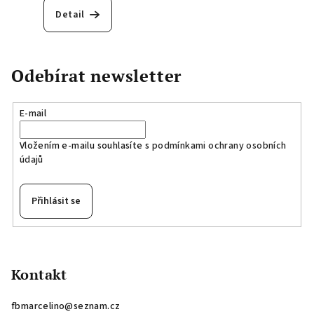
Detail
Odebírat newsletter
E-mail
Vložením e-mailu souhlasíte s
podmínkami ochrany osobních
údajů
Přihlásit se
Z
á
p
Kontakt
a
fbmarcelino
@
seznam.cz