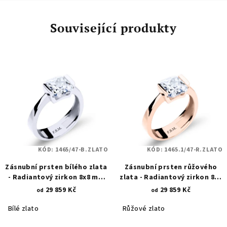
Související produkty
KÓD:
1465/47-B.ZLATO
KÓD:
1465.1/47-R.ZLATO
Zásnubní prsten bílého zlata
Zásnubní prsten růžového
- Radiantový zirkon 8x8 mm
zlata - Radiantový zirkon 8x8
1465
mm 1465.1
29 859 Kč
29 859 Kč
od
od
Bílé zlato
Růžové zlato