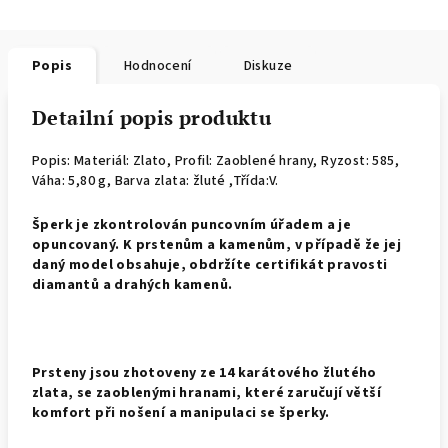
Popis
Hodnocení
Diskuze
Detailní popis produktu
Popis: Materiál: Zlato, Profil: Zaoblené hrany,
Ryzost: 585,
Váha: 5,80 g, Barva zlata: žluté ,Třída:V.
Š
perk je zkontrolován puncovním úřadem a je
opuncovaný. K prstenům a kamenům, v případě že jej
daný model obsahuje, obdržíte certifikát pravosti
diamantů a drahých kamenů.
Prsteny jsou zhotoveny ze 14 karátového žlutého
zlata, se zaoblenými hranami, které zaručují větší
komfort při nošení a manipulaci se šperky.