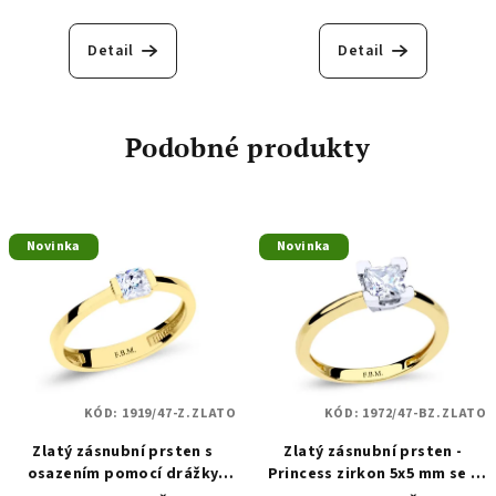
Detail
Detail
Podobné produkty
Novinka
Novinka
KÓD:
1919/47-Z.ZLATO
KÓD:
1972/47-BZ.ZLATO
Zlatý zásnubní prsten s
Zlatý zásnubní prsten -
osazením pomocí drážky
Princess zirkon 5x5 mm se 4
radiant zirkonem 4 mm 1919
krapnami bílého zlata 1972