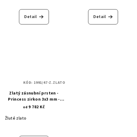
Detail
Detail
KÓD:
1991/47-Z.ZLATO
Zlatý zásnubní prsten -
Princess zirkon 3x3 mm -
krapnové osazení 1991
9 782 Kč
od
Žluté zlato