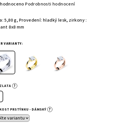
měrné
hodnoceno
Podrobnosti hodnocení
nocení
duktu
: 5,80 g, Provedení: hladký lesk, zirkony :
iant 8x8 mm
ĚR VARIANTY:
zdiček.
?
-ZLATA
?
IKOST PRSTÝNKU - DÁMSKÝ