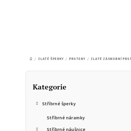
Přejít
na
obsah
/
ZLATÉ ŠPERKY
/
PRSTENY
/
ZLATÉ ZÁSNUBNÍ PRS
DOMŮ
P
o
Kategorie
Přeskočit
kategorie
s
Stříbrné šperky
t
r
Stříbrné náramky
Stříbrné náušnice