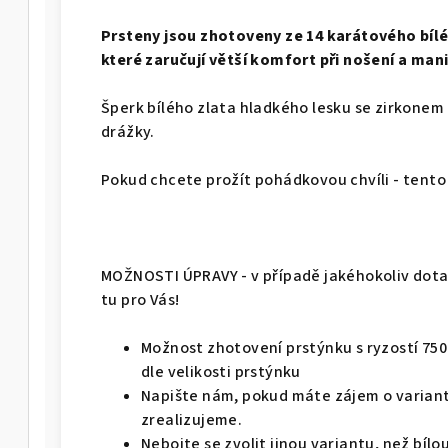
Prsteny jsou zhotoveny ze 14 karátového bíl
které zaručují větší komfort při nošení a mani
Šperk bílého zlata hladkého lesku se zirkonem
drážky.
Pokud chcete prožít pohádkovou chvíli - tento
MOŽNOSTI ÚPRAVY - v případě jakéhokoliv dotaz
tu pro Vás!
Možnost zhotovení prstýnku s ryzostí 750 - 
dle velikosti prstýnku
Napište nám, pokud máte zájem o variant
zrealizujeme.
Nebojte se zvolit jinou variantu, než bíl