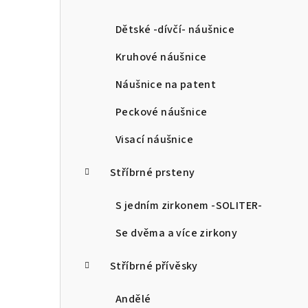
a
n
Dětské -dívčí- náušnice
n
Kruhové náušnice
í
Náušnice na patent
p
Peckové náušnice
a
Visací náušnice
n
Stříbrné prsteny
e
l
S jedním zirkonem -SOLITER-
Se dvěma a více zirkony
Stříbrné přívěsky
Andělé