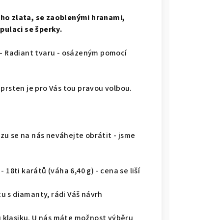
ého zlata, se zaoblenými hranami,
pulaci se šperky.
 - Radiant tvaru - osázeným pomocí
 prsten je pro Vás tou pravou volbou.
u se na nás neváhejte obrátit - jsme
18ti karátů (váha 6,40 g) - cena se liší
u s diamanty, rádi Váš návrh
ou klasiku. U nás máte možnost výběru