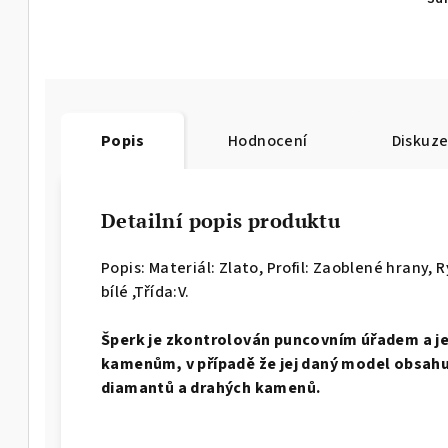
Popis
Hodnocení
Diskuz
Detailní popis produktu
Popis: Materiál: Zlato, Profil: Zaoblené hrany,
R
bílé ,Třída:V.
Š
perk je zkontrolován puncovním úřadem a j
kamenům, v případě že jej daný model obsahuj
diamantů a drahých kamenů.