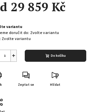
od
29 859 Kč
ná
a:
lte variantu
eme doručit do:
Zvolte variantu
:
Zvolte variantu
+
Do košíku
sk
Zeptat se
Hlídat
let