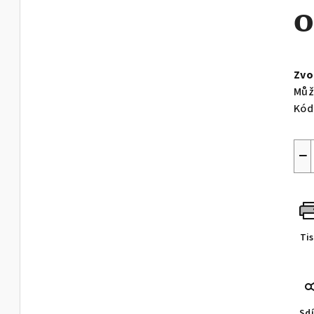
Měr
cen
Zvo
Můž
Kód
−
Ti
Sdí