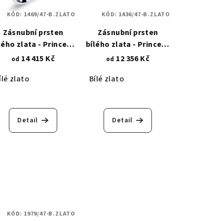
KÓD:
1469/47-B.ZLATO
KÓD:
1436/47-B.ZLATO
Zásnubní prsten
Zásnubní prsten
lého zlata - Princess
bílého zlata - Princess
zirkon 5x5 mm 1469
zirkon 3x3 mm 1436
14 415 Kč
12 356 Kč
od
od
ílé zlato
Bílé zlato
Detail
Detail
KÓD:
1979/47-B.ZLATO