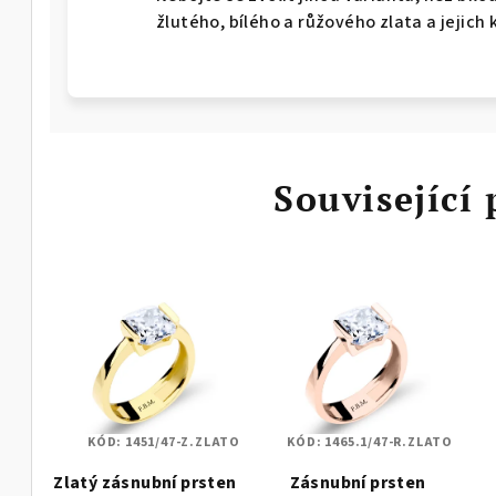
žlutého, bílého a růžového zlata a jejich 
Související
KÓD:
1451/47-Z.ZLATO
KÓD:
1465.1/47-R.ZLATO
Zlatý zásnubní prsten
Zásnubní prsten