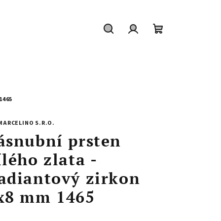
Hledat
Přihlášení
Nákupní
košík
1465
MARCELINO S.R.O.
ásnubní prsten
ílého zlata -
adiantový zirkon
x8 mm 1465