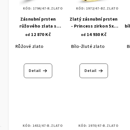
KÓD:
1794/47-R.ZLATO
KÓD:
1972/47-BZ.ZLATO
Zásnubní prsten
Zlatý zásnubní prsten
růžového zlata s
- Princess zirkon 5x5
bí
osazením pomocí
mm se 4 krapnami
12 870 Kč
14 930 Kč
od
od
drážky radiant
bílého zlata 1972
Růžové zlato
Bílo-žluté zlato
B
zirkonem 4 mm 1794
Detail
Detail
KÓD:
1452/47-B.ZLATO
KÓD:
1970/47-B.ZLATO