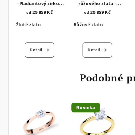
- Radiantový zirkon
růžového zlata -
8x8 mm 1451
Radiantový zirkon 8x8
29 859 Kč
29 859 Kč
od
od
mm 1465.1
Žluté zlato
Růžové zlato
Detail
Detail
Podobné p
Novinka