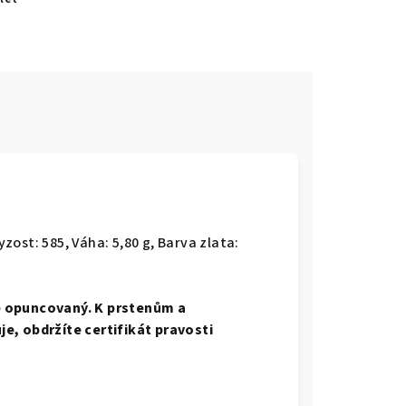
e
yzost: 585, Váha: 5,80 g, Barva zlata:
e opuncovaný. K prstenům a
e, obdržíte certifikát pravosti