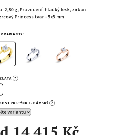
duktu
: 2,80 g, Provedení: hladký lesk, zirkon
ercový Princess tvar - 5x5 mm
ĚR VARIANTY:
zdiček.
?
-ZLATA
?
IKOST PRSTÝNKU - DÁMSKÝ
od
14 415 Kč