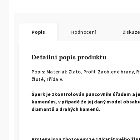
Popis
Hodnocení
Diskuz
Detailní popis produktu
Popis: Materiál: Zlato, Profil: Zaoblené hrany,
R
žluté, Třída:V.
Š
perk je zkontrolován puncovním úřadem a j
kamenům, v případě že jej daný model obsahuj
diamantů a drahých kamenů.
Prsteny jsou zhotoveny ze 14 karátového žlu