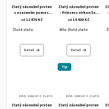
Zlatý zásnubní prsten
Zlatý zásnubní prsten
Z
s osazením pomocí
- Princess zirkon 5x5
drážky radiant
mm se 4 krapnami
12 870 Kč
14 930 Kč
od
od
zirkonem 4 mm 1919
bílého zlata 1972
Žluté zlato
Bílo-žluté zlato
Ž
Detail
Detail
Tip
KÓD:
1462/47-Z.ZLATO
KÓD:
1967/47-Z.ZLATO
Zlatý zásnubní prsten
Zlatý zásnubní prsten
Z