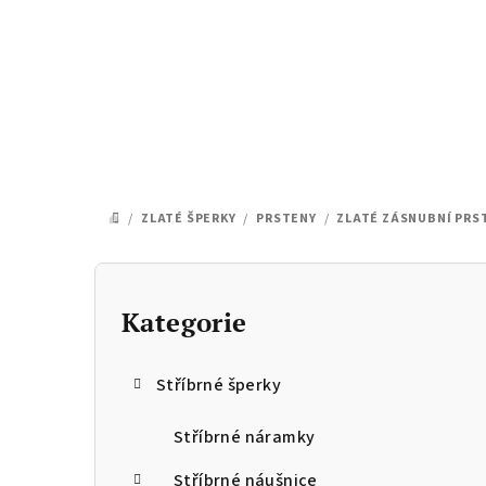
Přejít
na
obsah
/
ZLATÉ ŠPERKY
/
PRSTENY
/
ZLATÉ ZÁSNUBNÍ PRS
DOMŮ
P
o
Kategorie
Přeskočit
kategorie
s
Stříbrné šperky
t
r
Stříbrné náramky
Stříbrné náušnice