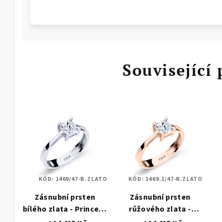
Související
KÓD:
1469/47-B.ZLATO
KÓD:
1469.1/47-R.ZLATO
Zásnubní prsten
Zásnubní prsten
bílého zlata - Princess
růžového zlata -
zirkon 5x5 mm 1469
Princess zirkon 5x5