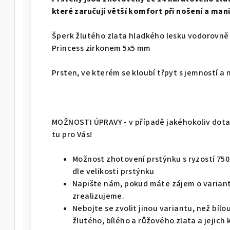
které zaručují větší komfort při nošení a mani
Šperk žlutého zlata hladkého lesku vodorovn
Princess zirkonem 5x5 mm
Prsten, ve kterém se kloubí třpyt s jemností a
MOŽNOSTI ÚPRAVY - v případě jakéhokoliv dotaz
tu pro Vás!
Možnost zhotovení prstýnku s ryzostí 750 - 
dle velikosti prstýnku
Napište nám, pokud máte zájem o variant
zrealizujeme.
Nebojte se zvolit jinou variantu, než bíl
žlutého, bílého a růžového zlata a jejich 