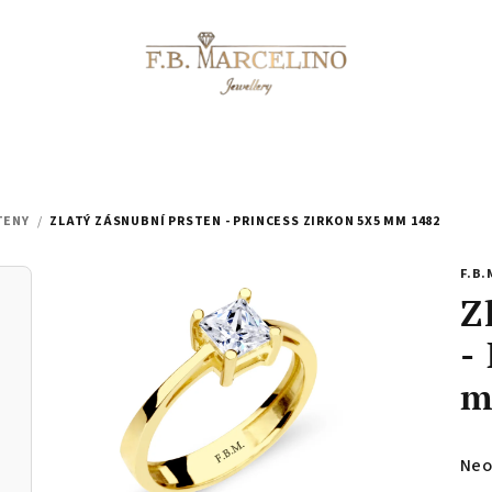
TENY
/
ZLATÝ ZÁSNUBNÍ PRSTEN - PRINCESS ZIRKON 5X5 MM 1482
F.B.
Z
-
m
Prů
Neo
hod