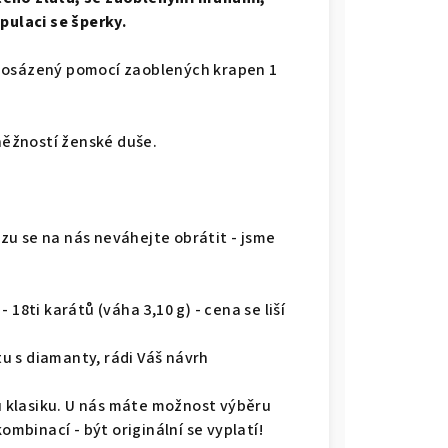
pulaci se šperky.
ě osázený pomocí zaoblených krapen 1
 něžností ženské duše.
u se na nás neváhejte obrátit - jsme
18ti karátů (váha 3,10 g) - cena se liší
u s diamanty, rádi Váš návrh
ou klasiku. U nás máte možnost výběru
kombinací - být originální se vyplatí!