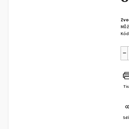
Měr
cen
Zvo
Můž
Kód
−
Ti
Sdí