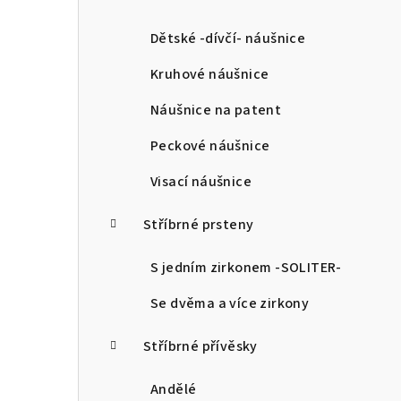
a
n
Dětské -dívčí- náušnice
n
Kruhové náušnice
í
Náušnice na patent
p
Peckové náušnice
a
Visací náušnice
n
Stříbrné prsteny
e
l
S jedním zirkonem -SOLITER-
Se dvěma a více zirkony
Stříbrné přívěsky
Andělé