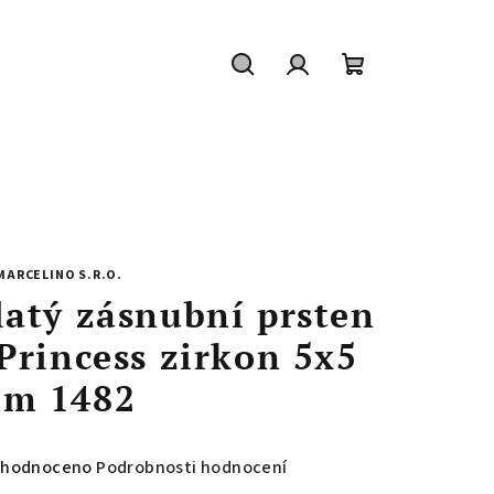
Hledat
Přihlášení
Nákupní
košík
MARCELINO S.R.O.
latý zásnubní prsten
 Princess zirkon 5x5
m 1482
měrné
hodnoceno
Podrobnosti hodnocení
nocení