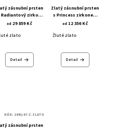
latý zásnubní prsten
Zlatý zásnubní prsten
- Radiantový zirkon
s Princess zirkonem
8x8 mm 1451
3x3 mm 1428
29 859 Kč
12 356 Kč
od
od
luté zlato
Žluté zlato
Detail
Detail
KÓD:
1991/47-Z.ZLATO
latý zásnubní prsten