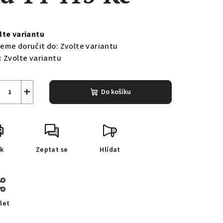
ná
a:
lte variantu
eme doručit do:
Zvolte variantu
:
Zvolte variantu
+
Do košíku
sk
Zeptat se
Hlídat
let