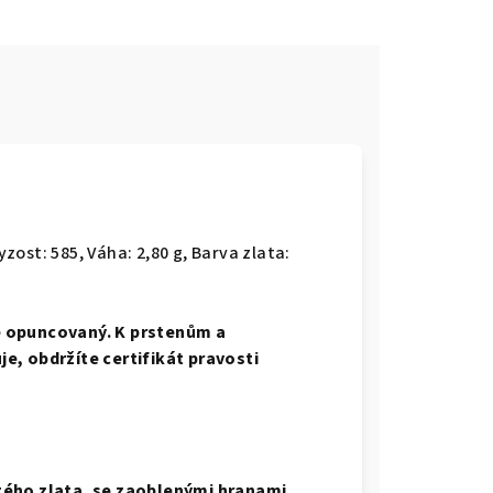
e
yzost: 585, Váha: 2,80 g, Barva zlata:
e opuncovaný. K prstenům a
e, obdržíte certifikát pravosti
tého zlata, se zaoblenými hranami,