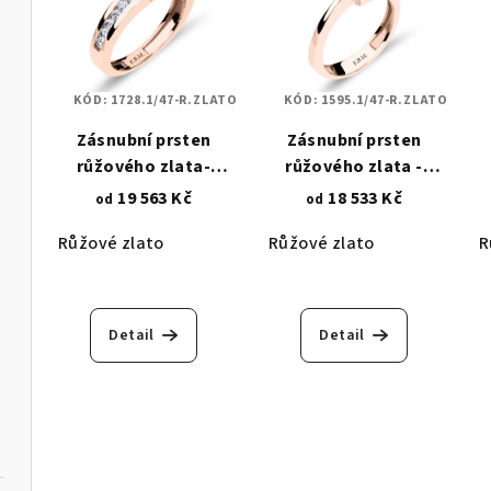
KÓD:
1728.1/47-R.ZLATO
KÓD:
1595.1/47-R.ZLATO
Zásnubní prsten
Zásnubní prsten
růžového zlata-
růžového zlata -
kulaté zirkony (2
zirkon 5,50 mm - 6
Ra
19 563 Kč
18 533 Kč
od
od
mm), zirkonový
lichoběžníkových
Růžové zlato
Růžové zlato
R
Radiant (4x4 mm)
krapen 1595.1
1728.1
Detail
Detail