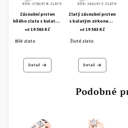
KÓD:
1736/47-B.ZLATO
KÓD:
1411/47-Z.ZLATO
Zásnubní prsten
Zlatý zásnubní prsten
bílého zlata s kulatým
s kulatým zirkonem -
zirkonem - 4,00 mm - 8
4,00 mm - 8 krapen
19 563 Kč
19 563 Kč
od
od
krapen 1736
1411
Bílé zlato
Žluté zlato
Detail
Detail
Podobné p