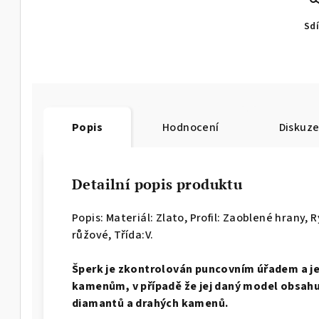
Sdí
Popis
Hodnocení
Diskuz
Detailní popis produktu
Popis: Materiál: Zlato, Profil: Zaoblené hrany,
R
růžové, Třída:V.
Š
perk je zkontrolován puncovním úřadem a j
kamenům, v případě že jej daný model obsahuj
diamantů a drahých kamenů.