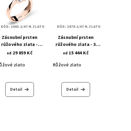
KÓD:
1465.1/47-R.ZLATO
KÓD:
1479.1/47-R.ZLATO
Zásnubní prsten
Zásnubní prsten
růžového zlata -
růžového zlata - 3
diantový zirkon 8x8
tlakově osazené
29 859 Kč
15 444 Kč
od
od
mm 1465.1
Princess zirkony 3 mm
ůžové zlato
Růžové zlato
1479.1
Detail
Detail