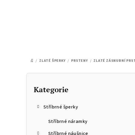
Přejít
na
obsah
/
ZLATÉ ŠPERKY
/
PRSTENY
/
ZLATÉ ZÁSNUBNÍ PRS
DOMŮ
P
o
Kategorie
Přeskočit
kategorie
s
Stříbrné šperky
t
r
Stříbrné náramky
Stříbrné náušnice