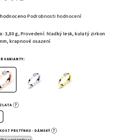
měrné
hodnoceno
Podrobnosti hodnocení
nocení
duktu
: 3,80 g, Provedení: hladký lesk, kulatý zirkon
 mm, krapnové osazení
ĚR VARIANTY:
zdiček.
?
-ZLATA
?
IKOST PRSTÝNKU - DÁMSKÝ