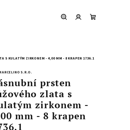
Hledat
Přihlášení
Nákupní
košík
 S KULATÝM ZIRKONEM - 4,00 MM - 8 KRAPEN 1736.1
MARCELINO S.R.O.
ásnubní prsten
ůžového zlata s
ulatým zirkonem -
,00 mm - 8 krapen
736.1