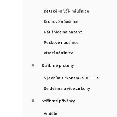
a
n
Dětské -dívčí- náušnice
n
Kruhové náušnice
í
Náušnice na patent
p
Peckové náušnice
a
Visací náušnice
n
Stříbrné prsteny
e
l
S jedním zirkonem -SOLITER-
Se dvěma a více zirkony
Stříbrné přívěsky
Andělé