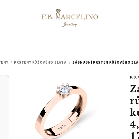
TENY
/
PRSTENY RŮŽOVÉHO ZLATA
/
ZÁSNUBNÍ PRSTEN RŮŽOVÉHO ZLATA
F.B.
Z
r
k
4
1