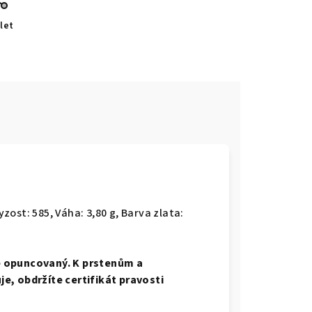
let
e
yzost: 585, Váha: 3,80 g, Barva zlata:
e opuncovaný. K prstenům a
e, obdržíte certifikát pravosti