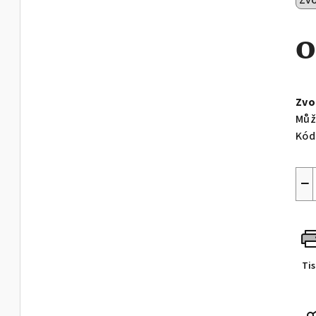
Měr
cen
Zvo
Můž
Kód
−
Ti