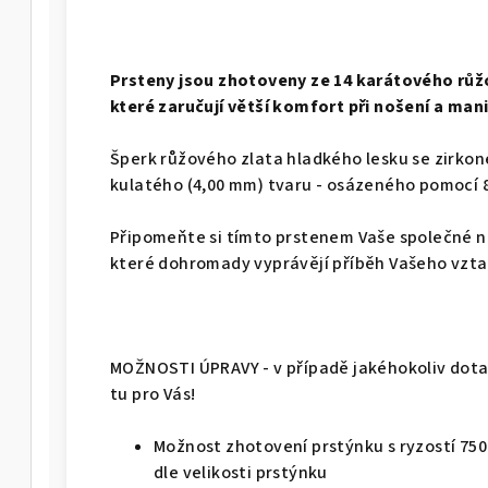
Prsteny jsou zhotoveny ze 14 karátového růž
které zaručují větší komfort při nošení a mani
Šperk růžového zlata hladkého lesku se zirko
kulatého (4,00 mm) tvaru - osázeného pomocí 
Připomeňte si tímto prstenem Vaše společné n
které dohromady vyprávějí příběh Vašeho vzt
MOŽNOSTI ÚPRAVY - v případě jakéhokoliv dotaz
tu pro Vás!
Možnost zhotovení prstýnku s ryzostí 750 - 
dle velikosti prstýnku