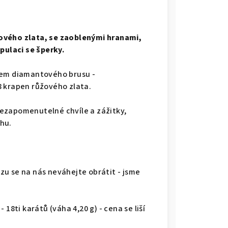
ového zlata, se zaoblenými hranami,
pulaci se šperky.
nem diamantového brusu -
8 krapen růžového zlata.
ezapomenutelné chvíle a zážitky,
ahu.
u se na nás neváhejte obrátit - jsme
18ti karátů (váha 4,20 g) - cena se liší