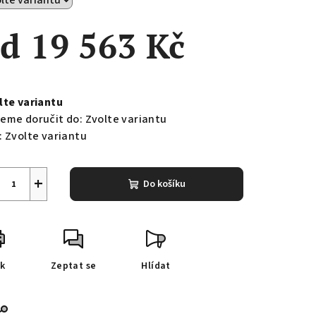
od
19 563 Kč
ná
a:
lte variantu
eme doručit do:
Zvolte variantu
:
Zvolte variantu
+
Do košíku
sk
Zeptat se
Hlídat