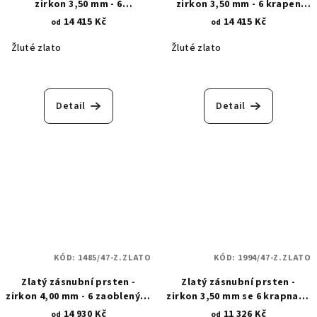
zirkon 3,50 mm - 6
zirkon 3,50 mm - 6 krapen
trojúhelníkových krapen 1483
1722
14 415 Kč
14 415 Kč
od
od
Žluté zlato
Žluté zlato
Detail
Detail
KÓD:
1485/47-Z.ZLATO
KÓD:
1994/47-Z.ZLATO
Zlatý zásnubní prsten -
Zlatý zásnubní prsten -
zirkon 4,00 mm - 6 zaoblených
zirkon 3,50 mm se 6 krapnami
krapen 1485
1994
14 930 Kč
11 326 Kč
od
od