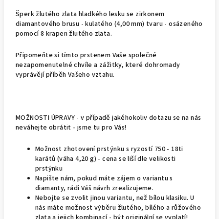
Šperk žlutého zlata hladkého lesku se zirkonem
diamantového brusu - kulatého (4,00 mm) tvaru - osázeného
pomocí 8 krapen žlutého zlata.
Připomeňte si tímto prstenem Vaše společné
nezapomenutelné chvíle a zážitky, které dohromady
vyprávějí příběh Vašeho vztahu.
MOŽNOSTI ÚPRAVY - v případě jakéhokoliv dotazu se na nás
neváhejte obrátit - jsme tu pro Vás!
Možnost zhotovení prstýnku s ryzostí 750 - 18ti
karátů (váha 4,20 g) - cena se liší dle velikosti
prstýnku
Napište nám, pokud máte zájem o variantu s
diamanty, rádi Váš návrh zrealizujeme.
Nebojte se zvolit jinou variantu, než bílou klasiku. U
nás máte možnost výběru žlutého, bílého a růžového
zlata a jejich kombinací - být originální se vyplatí!