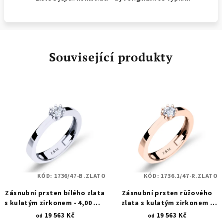
Související produkty
KÓD:
1736/47-B.ZLATO
KÓD:
1736.1/47-R.ZLATO
Zásnubní prsten bílého zlata
Zásnubní prsten růžového
s kulatým zirkonem - 4,00 mm
zlata s kulatým zirkonem -
- 8 krapen 1736
4,00 mm - 8 krapen 1736.1
19 563 Kč
19 563 Kč
od
od