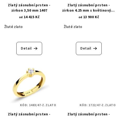
Zlatý zásnubní prsten -
Zlatý zásnubní prsten -
zirkon 3,50 mm 1407
zirkon 4.25 mm s květinovými
krapnami 1478
14 415 Kč
13 900 Kč
od
od
Žluté zlato
Žluté zlato
Detail
Detail
KÓD:
1483/47-Z.ZLATO
KÓD:
1722/47-Z.ZLATO
Zlatý zásnubní prsten -
Zlatý zásnubní prsten -