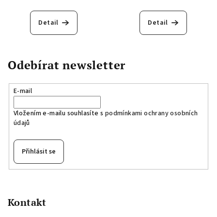
Detail
Detail
Odebírat newsletter
E-mail
Vložením e-mailu souhlasíte s
podmínkami ochrany osobních
údajů
Přihlásit se
Z
á
p
Kontakt
a