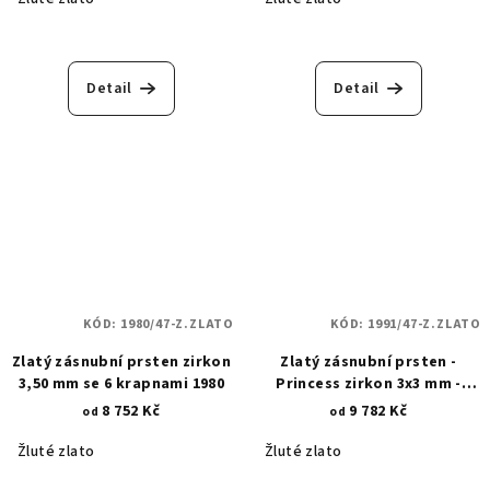
Detail
Detail
KÓD:
1980/47-Z.ZLATO
KÓD:
1991/47-Z.ZLATO
Zlatý zásnubní prsten zirkon
Zlatý zásnubní prsten -
3,50 mm se 6 krapnami 1980
Princess zirkon 3x3 mm -
krapnové osazení 1991
8 752 Kč
9 782 Kč
od
od
Žluté zlato
Žluté zlato