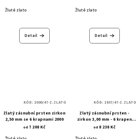
Žluté zlato
Žluté zlato
Detail
Detail
KÓD:
2000/47-Z.ZLATO
KÓD:
1937/47-Z.ZLATO
Zlatý zásnubní prsten zirkon
Zlatý zásnubní prsten -
2,50 mm se 6 krapnami 2000
zirkon 3,00 mm - 6 krapen
1937
7 208 Kč
8 238 Kč
od
od
Žluté zlato
Žluté zlato