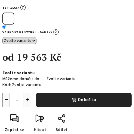
?
TYP-ZLATA
?
VELIKOST PRSTÝNKU - DÁMSKÝ
od
19 563 Kč
Měrná
Zvolte variantu
cena:
Můžeme doručit do:
Zvolte variantu
Kód:
Zvolte variantu
−
+
Do košíku
Zeptat se
Hlídat
Sdílet