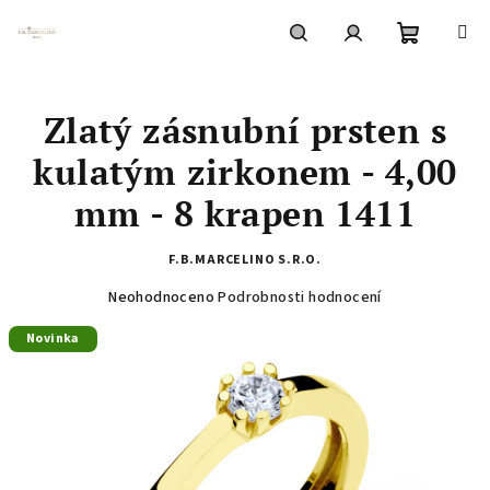
Přejít
na
obsah
Nákupní
Hledat
Přihlášení
Zlatý zásnubní prsten s
košík
kulatým zirkonem - 4,00
mm - 8 krapen 1411
F.B.MARCELINO S.R.O.
Průměrné
Neohodnoceno
Podrobnosti hodnocení
hodnocení
Novinka
produktu
je
0,0
z
5
hvězdiček.