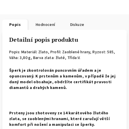
Popis
Hodnocení
Diskuze
Detailní popis produktu
Popis: Materiál: Zlato, Profil: Zaoblené hrany,
Ryzost: 585,
Váha: 3,80 g, Barva zlata: žluté, Třída:V.
Š
perk je zkontrolován puncovním úřadem a je
opuncovaný. K prstenům a kamenům, v případě že jej
daný model obsahuje, obdržíte certifikát pravosti
diamantů a drahých kamenů.
Prsteny jsou zhotoveny ze 14 karátového žlutého
zlata, se zaoblenými hranami, které zaručují větší
komfort při nošení a manipulaci se šperky.