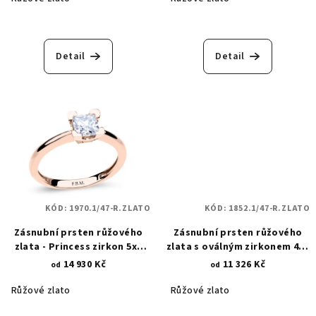
Detail
Detail
KÓD:
1970.1/47-R.ZLATO
KÓD:
1852.1/47-R.ZLATO
Zásnubní prsten růžového
Zásnubní prsten růžového
zlata - Princess zirkon 5x5
zlata s oválným zirkonem 4x6
mm 1970.1
mm 1852.1
14 930 Kč
11 326 Kč
od
od
Růžové zlato
Růžové zlato