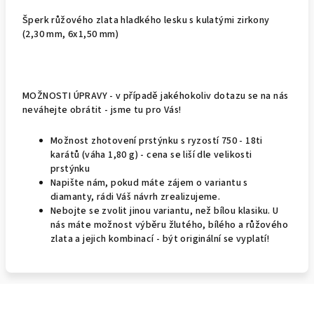
Šperk růžového zlata hladkého lesku s kulatými zirkony
(2,30 mm, 6x1,50 mm)
MOŽNOSTI ÚPRAVY - v případě jakéhokoliv dotazu se na nás
neváhejte obrátit - jsme tu pro Vás!
Možnost zhotovení prstýnku s ryzostí 750 - 18ti
karátů (váha 1,80 g) - cena se liší dle velikosti
prstýnku
Napište nám, pokud máte zájem o variantu s
diamanty, rádi Váš návrh zrealizujeme.
Nebojte se zvolit jinou variantu, než bílou klasiku. U
nás máte možnost výběru žlutého, bílého a růžového
zlata a jejich kombinací - být originální se vyplatí!