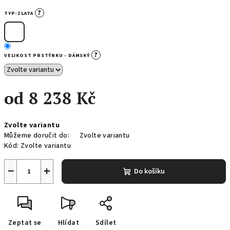
?
TYP-ZLATA
?
VELIKOST PRSTÝNKU - DÁMSKÝ
od
8 238 Kč
Měrná
Zvolte variantu
cena:
Můžeme doručit do:
Zvolte variantu
Kód:
Zvolte variantu
−
+
Do košíku
Zeptat se
Hlídat
Sdílet