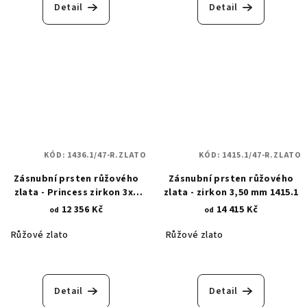
Detail
Detail
KÓD:
1436.1/47-R.ZLATO
KÓD:
1415.1/47-R.ZLATO
Zásnubní prsten růžového
Zásnubní prsten růžového
zlata - Princess zirkon 3x3
zlata - zirkon 3,50 mm 1415.1
mm 1436.1
12 356 Kč
14 415 Kč
od
od
Růžové zlato
Růžové zlato
Detail
Detail