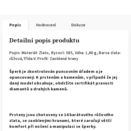
Popis
Hodnocení
Diskuze
Detailní popis produktu
Popis: Materiál: Zlato,
Ryzost: 585, Váha: 1,60 g, Barva zlata:
růžová,Třída:V. Profil: Zaoblené hrany
Š
perk je zkontrolován puncovním úřadem a je
opuncovaný. K prstenům a kamenům, v případě že jej
daný model obsahuje, obdržíte certifikát pravosti
diamantů a drahých kamenů.
Prsteny jsou zhotoveny ze 14 karátového růžového
zlata, se zaoblenými hranami, které zaručují větší
komfort při nošení a manipulaci se šperky.