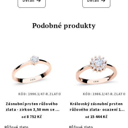
Detail
Detail
Podobné produkty
KÓD:
1990.1/47-R.ZLATO
KÓD:
1986.1/47-R.ZLATO
Zásnubní prsten růžového
Královský zásnubní prsten
zlata - zirkon 3,50 mm se 6
růžového zlata- osazení 13
krapnami 1990.1
kulatými zirkony 1986.1
8 752 Kč
15 444 Kč
od
od
Růžové zlato
Růžové zlato