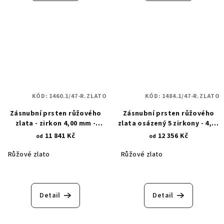
KÓD:
1460.1/47-R.ZLATO
KÓD:
1484.1/47-R.ZLATO
Zásnubní prsten růžového
Zásnubní prsten růžového
zlata - zirkon 4,00 mm -
zlata osázený 5 zirkony - 4,00
osázení 6 trojúhelníkových
mm a 1,40 mm 1484.1
11 841 Kč
12 356 Kč
od
od
krapen 1460.1
Růžové zlato
Růžové zlato
Detail
Detail