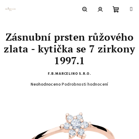
Přejít
na
obsah
Nákupní
Hledat
Přihlášení
Zásnubní prsten růžového
košík
zlata - kytička se 7 zirkony
1997.1
F.B.MARCELINO S.R.O.
Průměrné
Neohodnoceno
Podrobnosti hodnocení
hodnocení
produktu
je
0,0
z
5
hvězdiček.