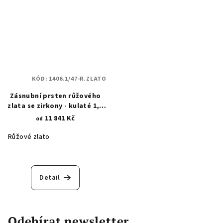
KÓD:
1406.1/47-R.ZLATO
Zásnubní prsten růžového
zlata se zirkony - kulaté 1,5
mm a čtvercový 3x3 mm
11 841 Kč
od
1406.1
Růžové zlato
Detail
Odebírat newsletter