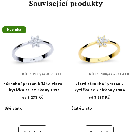
Související produkty
Novinka
KÓD:
1997/47-B.ZLATO
KÓD:
1984/47-Z.ZLATO
Zásnubní prsten bílého zlata
Zlatý zásnubní prsten -
- kytička se 7 zirkony 1997
kytička se 7 zirkony 1984
8 238 Kč
8 238 Kč
od
od
Bílé zlato
Žluté zlato