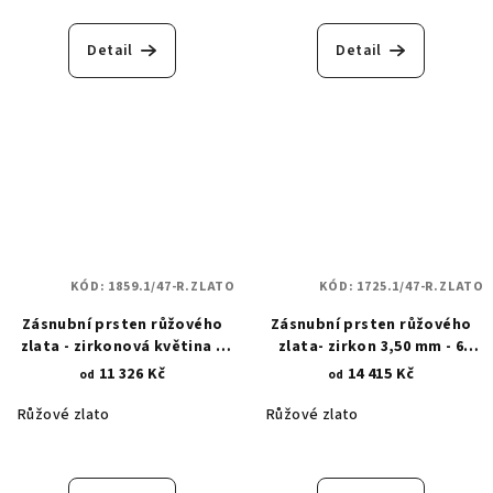
Detail
Detail
KÓD:
1859.1/47-R.ZLATO
KÓD:
1725.1/47-R.ZLATO
Zásnubní prsten růžového
Zásnubní prsten růžového
zlata - zirkonová květina s
zlata- zirkon 3,50 mm - 6
lístečky 1859.1
krapen 1725.1
11 326 Kč
14 415 Kč
od
od
Růžové zlato
Růžové zlato