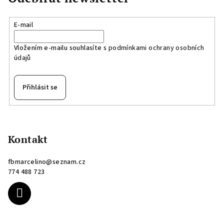
E-mail
Vložením e-mailu souhlasíte s
podmínkami ochrany osobních
údajů
Přihlásit se
Z
á
p
Kontakt
a
fbmarcelino
@
seznam.cz
t
774 488 723
í