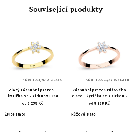
Související produkty
KÓD:
1984/47-Z.ZLATO
KÓD:
1997.1/47-R.ZLATO
Zlatý zásnubní prsten -
Zásnubní prsten růžového
kytička se 7 zirkony 1984
zlata - kytička se 7 zirkony
1997.1
8 238 Kč
8 238 Kč
od
od
Žluté zlato
Růžové zlato