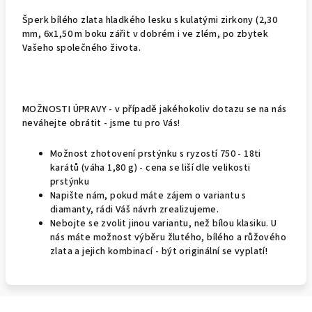
Šperk bílého zlata hladkého lesku s kulatými zirkony (2,30
mm, 6x1,50 m boku zářit v dobrém i ve zlém, po zbytek
Vašeho společného života.
MOŽNOSTI ÚPRAVY - v případě jakéhokoliv dotazu se na nás
neváhejte obrátit - jsme tu pro Vás!
Možnost zhotovení prstýnku s ryzostí 750 - 18ti
karátů (váha 1,80 g) - cena se liší dle velikosti
prstýnku
Napište nám, pokud máte zájem o variantu s
diamanty, rádi Váš návrh zrealizujeme.
Nebojte se zvolit jinou variantu, než bílou klasiku. U
nás máte možnost výběru žlutého, bílého a růžového
zlata a jejich kombinací - být originální se vyplatí!