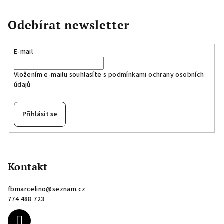
Odebírat newsletter
E-mail
Vložením e-mailu souhlasíte s
podmínkami ochrany osobních
údajů
Přihlásit se
Z
á
p
Kontakt
a
fbmarcelino
@
seznam.cz
t
774 488 723
í