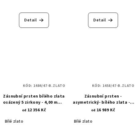
Detail
Detail
KÓD:
1484/47-B.ZLATO
KÓD:
1458/47-B.ZLATO
Zásnubní prsten bílého zlata
Zásnubní prsten -
osázený 5 zirkony - 4,00 mm a
asymetrický- bílého zlata - 3
1,40 mm 1484
zirkony 1458
12 356 Kč
16 989 Kč
od
od
Bílé zlato
Bílé zlato