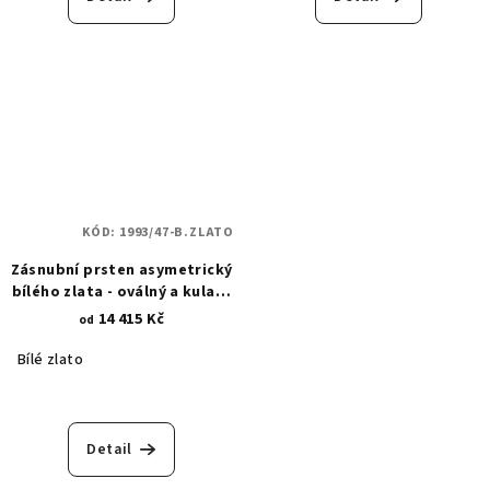
KÓD:
1993/47-B.ZLATO
Zásnubní prsten asymetrický
bílého zlata - oválný a kulatý
zirkon 1993
14 415 Kč
od
Bílé zlato
Detail