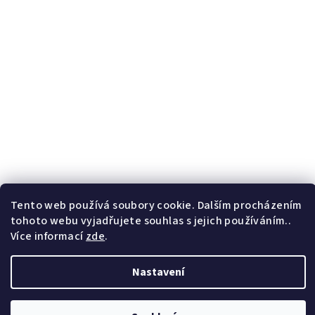
Tento web používá soubory cookie. Dalším procházením
tohoto webu vyjadřujete souhlas s jejich používáním..
Více informací
zde
.
Nastavení
Copyright 2026
F.B. Marcelino
. Všechna práva vyhrazena.
Vytvořil Shoptet
| Anque Media