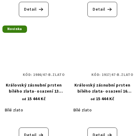
Detail
Detail
Novinka
KÓD:
1986/47-B.ZLATO
KÓD:
1917/47-B.ZLATO
Královský zásnubní prsten
Královský zásnubní prsten
bílého zlata- osazení 13
bílého zlata- osazení 16
kulatými zirkony 1986
kulatými zirkony a oválného
15 444 Kč
15 444 Kč
od
od
opálu 1917
Bílé zlato
Bílé zlato
Detail
Detail