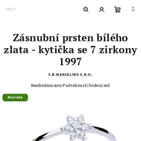
Přejít
na
obsah
Nákupní
Hledat
Přihlášení
Zásnubní prsten bílého
košík
zlata - kytička se 7 zirkony
1997
F.B.MARCELINO S.R.O.
Průměrné
Neohodnoceno
Podrobnosti hodnocení
hodnocení
Novinka
produktu
je
0,0
z
5
hvězdiček.