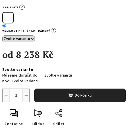
?
TYP-ZLATA
?
VELIKOST PRSTÝNKU - DÁMSKÝ
od
8 238 Kč
Měrná
Zvolte variantu
cena:
Můžeme doručit do:
Zvolte variantu
Kód:
Zvolte variantu
−
+
Do košíku
Zeptat se
Hlídat
Sdílet