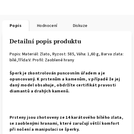
Popis
Hodnocení
Diskuze
Detailní popis produktu
Popis: Materiál: Zlato,
Ryzost: 585, Váha: 1,60 g, Barva zlata:
bílé,Třída:V. Profil: Zaoblené hrany
Š
perk je zkontrolován puncovním úřadem a je
opuncovaný. K prstenům a kamenům, v případě že jej
daný model obsahuje, obdržíte certifikát pravosti
diamantů a drahých kamenů.
Prsteny jsou zhotoveny ze 14 karátového bílého zlata,
se zaoblenými hranami, které zaručují větší komfort
při nošení a manipulaci se šperky.