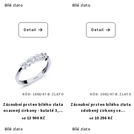
Bílé zlato
Bílé zlato
Detail
Detail
KÓD:
1860/47-B.ZLATO
KÓD:
2001/47-B.ZLATO
Zásnubní prsten bílého zlata
Zásnubní prsten bílého zlata
osazený zirkony - kulaté 3,00
zdobený zirkony se
mm 1860
zkosenými krapnami 2,00 mm
13 900 Kč
10 296 Kč
od
od
2001
Bílé zlato
Bílé zlato