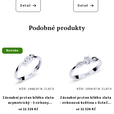
Detail
Detail
Podobné produkty
Novinka
KÓD:
1466/47-B.ZLATO
KÓD:
1859/47-B.ZLATO
Zásnubní prsten bílého zlata
Zásnubní prsten bílého zlata
asymetrický - 3 zirkony
- zirkonová květina s lístečky
osazení Lunetou 1466
1859
11 326 Kč
11 326 Kč
od
od