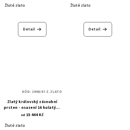
Žluté zlato
Žluté zlato
Detail
Detail
KÓD:
1904/47-Z.ZLATO
Zlatý královský zásnubní
prsten - osazení 16 kulatými
zirkony a oválným opálem
15 444 Kč
od
1904
Žluté zlato