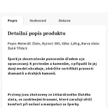
Popis
Hodnocení
Diskuze
Detailní popis produktu
Popis: Materiál: Zlato,
Ryzost: 585, Váha: 2,80 g, Barva zlata:
žluté Třída:V.
Š
perk je zkontrolován puncovním úřadem a je
opuncovaný. K prstenům a kamenům, v případě že jej
daný model obsahuje, obdržíte certifikát pravosti
diamantů a drahých kamenů.
Prsteny jsou zhotoveny ze 14 karátového žlutého
zlata, se zaoblenými hranami, které zaručují větší
komfort při nošení a manipulaci se šperky.