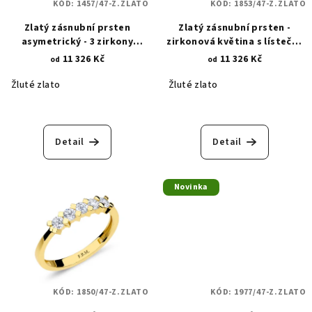
KÓD:
1457/47-Z.ZLATO
KÓD:
1853/47-Z.ZLATO
Zlatý zásnubní prsten
Zlatý zásnubní prsten -
asymetrický - 3 zirkony
zirkonová květina s lístečky
osazení Lunetou 1457
1853
11 326 Kč
11 326 Kč
od
od
Žluté zlato
Žluté zlato
Detail
Detail
Novinka
KÓD:
1850/47-Z.ZLATO
KÓD:
1977/47-Z.ZLATO