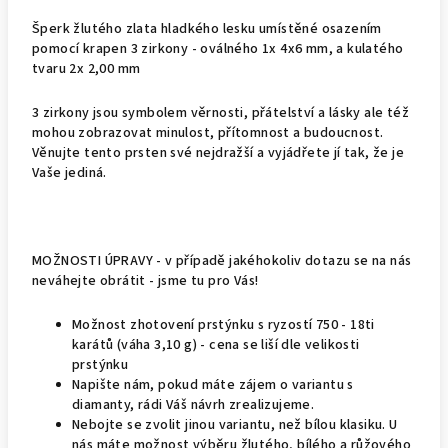
Šperk žlutého zlata hladkého lesku umístěné osazením
pomocí krapen 3 zirkony - oválného 1x 4x6 mm, a kulatého
tvaru 2x 2,00 mm
3 zirkony jsou symbolem věrnosti, přátelství a lásky ale též
mohou zobrazovat minulost, přítomnost a budoucnost.
Věnujte tento prsten své nejdražší a vyjádřete jí tak, že je
Vaše jediná.
MOŽNOSTI ÚPRAVY - v případě jakéhokoliv dotazu se na nás
neváhejte obrátit - jsme tu pro Vás!
Možnost zhotovení prstýnku s ryzostí 750 - 18ti
karátů (váha 3,10 g) - cena se liší dle velikosti
prstýnku
Napište nám, pokud máte zájem o variantu s
diamanty, rádi Váš návrh zrealizujeme.
Nebojte se zvolit jinou variantu, než bílou klasiku. U
nás máte možnost výběru žlutého, bílého a růžového