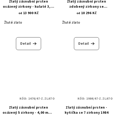
Zlatý zásnubní prsten
Zlatý zásnubní prsten
osázený zirkony - kulaté 3,00
zdobený zirkony se
mm 1850
zkosenými krapnami 1,90 mm
13 900 Kč
10 296 Kč
od
od
1977
Žluté zlato
Žluté zlato
Detail
Detail
KÓD:
1476/47-Z.ZLATO
KÓD:
1984/47-Z.ZLATO
Zlatý zásnubní prsten
Zlatý zásnubní prsten -
osázený 5 zirkony - 4,00 mm a
kytička se 7 zirkony 1984