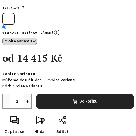
?
TYP-ZLATA
?
VELIKOST PRSTÝNKU - DÁMSKÝ
od
14 415 Kč
Měrná
Zvolte variantu
cena:
Můžeme doručit do:
Zvolte variantu
Kód:
Zvolte variantu
−
+
Do košíku
Zeptat se
Hlídat
Sdílet