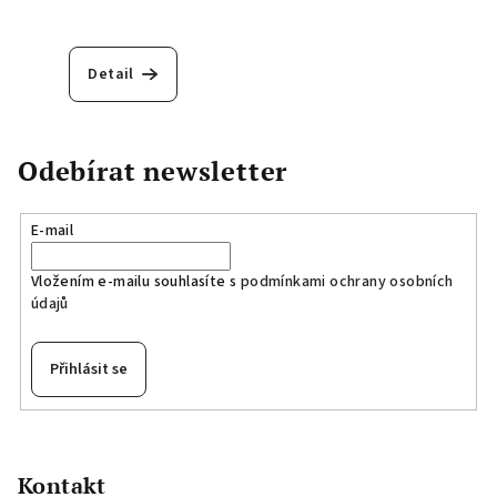
Detail
Odebírat newsletter
E-mail
Vložením e-mailu souhlasíte s
podmínkami ochrany osobních
údajů
Přihlásit se
Z
á
p
Kontakt