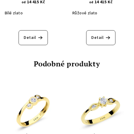
zirkon 1993
kulatý zirkon 1993.1
14 415 Kč
14 415 Kč
od
od
Bílé zlato
Růžové zlato
Detail
Detail
Podobné produkty