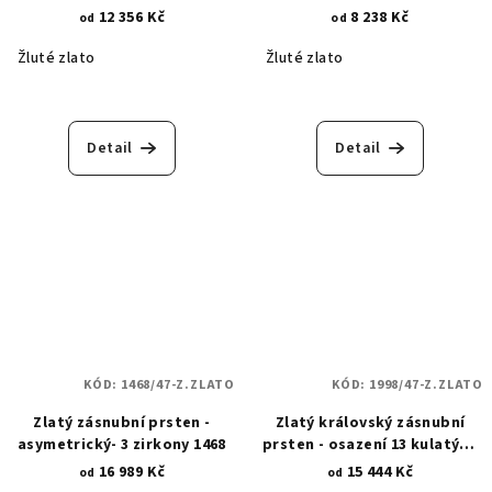
1,40 mm 1476
12 356 Kč
8 238 Kč
od
od
Žluté zlato
Žluté zlato
Detail
Detail
KÓD:
1468/47-Z.ZLATO
KÓD:
1998/47-Z.ZLATO
Zlatý zásnubní prsten -
Zlatý královský zásnubní
asymetrický- 3 zirkony 1468
prsten - osazení 13 kulatými
zirkony 1998
16 989 Kč
15 444 Kč
od
od