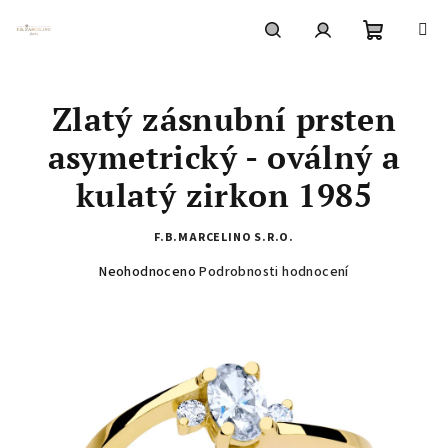
Přejít
na
obsah
Nákupní
Hledat
Přihlášení
Zlatý zásnubní prsten
košík
asymetrický - oválný a
kulatý zirkon 1985
F.B.MARCELINO S.R.O.
Průměrné
Neohodnoceno
Podrobnosti hodnocení
hodnocení
produktu
je
0,0
z
5
hvězdiček.