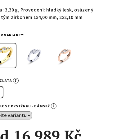
duktu
a: 3,30 g, Provedení: hladký lesk, osázený
atým zirkonem 1x4,00 mm, 2x2,10 mm
ĚR VARIANTY:
zdiček.
?
-ZLATA
?
IKOST PRSTÝNKU - DÁMSKÝ
od
16 989 Kč