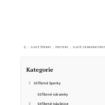
Přejít
na
obsah
/
ZLATÉ ŠPERKY
/
PRSTENY
/
ZLATÉ ZÁSNUBNÍ PRS
DOMŮ
P
o
Kategorie
Přeskočit
kategorie
s
Stříbrné šperky
t
r
Stříbrné náramky
Stříbrné náušnice