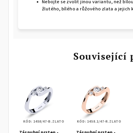
Nebojte se zvolit jinou variantu, než bíl
žlutého, bílého a růžového zlata a jejich 
Související
KÓD:
1458/47-B.ZLATO
KÓD:
1458.1/47-R.ZLATO
Zásnubní prsten -
Zásnubní prsten -