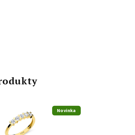
rodukty
Novinka