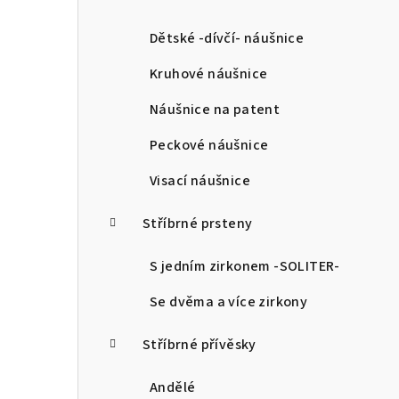
a
n
Dětské -dívčí- náušnice
n
Kruhové náušnice
í
Náušnice na patent
p
Peckové náušnice
a
Visací náušnice
n
Stříbrné prsteny
e
l
S jedním zirkonem -SOLITER-
Se dvěma a více zirkony
Stříbrné přívěsky
Andělé