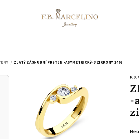
TENY
/
ZLATÝ ZÁSNUBNÍ PRSTEN -ASYMETRICKÝ- 3 ZIRKONY 1468
F.B.
Z
-
z
Prů
Neo
hod