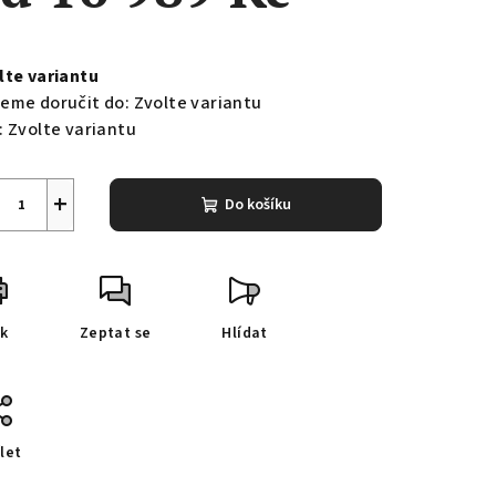
ná
a:
lte variantu
eme doručit do:
Zvolte variantu
:
Zvolte variantu
+
Do košíku
sk
Zeptat se
Hlídat
let