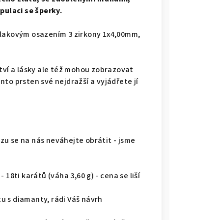
pulaci se šperky.
tlakovým osazením 3 zirkony 1x4,00mm,
ství a lásky ale též mohou zobrazovat
to prsten své nejdražší a vyjádřete jí
u se na nás neváhejte obrátit - jsme
18ti karátů (váha 3,60 g) - cena se liší
u s diamanty, rádi Váš návrh