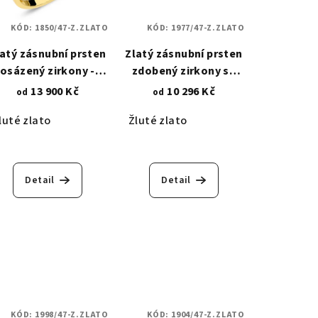
KÓD:
1850/47-Z.ZLATO
KÓD:
1977/47-Z.ZLATO
latý zásnubní prsten
Zlatý zásnubní prsten
osázený zirkony -
zdobený zirkony se
ulaté 3,00 mm 1850
zkosenými krapnami
13 900 Kč
10 296 Kč
od
od
1,90 mm 1977
luté zlato
Žluté zlato
Detail
Detail
KÓD:
1998/47-Z.ZLATO
KÓD:
1904/47-Z.ZLATO