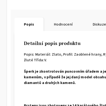
Popis
Hodnocení
Diskuz
Detailní popis produktu
Popis: Materiál: Zlato, Profil: Zaoblené hrany,
R
žluté Třída:V.
Š
perk je zkontrolován puncovním úřadem a j
kamenům, v případě že jej daný model obsahuj
diamantů a drahých kamenů.
Prsteny jsou zhotoveny ze 14 karátového žlu