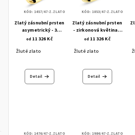
KÓD:
1457/47-Z.ZLATO
KÓD:
1853/47-Z.ZLATO
Zlatý zásnubní prsten
Zlatý zásnubní prsten
Z
asymetrický - 3
- zirkonová květina s
zirkony osazení
lístečky 1853
k
11 326 Kč
11 326 Kč
od
od
Lunetou 1457
Žluté zlato
Žluté zlato
Ž
Detail
Detail
KÓD:
1476/47-Z.ZLATO
KÓD:
1984/47-Z.ZLATO