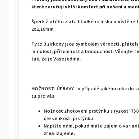
které zaručují větší komfort při nošení a mani
Šperk žlutého zlata hladkého lesku umístěné 
2x2,10mm
Tyto 3 zirkony jsou symbolem věrnosti, přátel
minulost, přítomnost a budoucnost. Věnujte ten
tak, že je Vaše jediná.
MOŽNOSTI ÚPRAVY - v případě jakéhokoliv dotaz
tu pro Vás!
Možnost zhotovení prstýnku s ryzostí 750 - 
dle velikosti prstýnku
Napište nám, pokud máte zájem o variant
zrealizujeme.