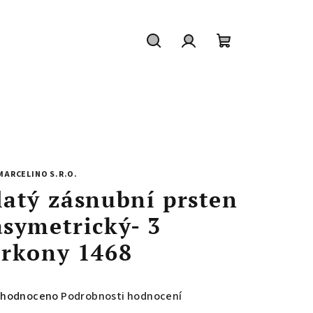
Hledat
Přihlášení
Nákupní
košík
MARCELINO S.R.O.
latý zásnubní prsten
asymetrický- 3
irkony 1468
měrné
hodnoceno
Podrobnosti hodnocení
nocení