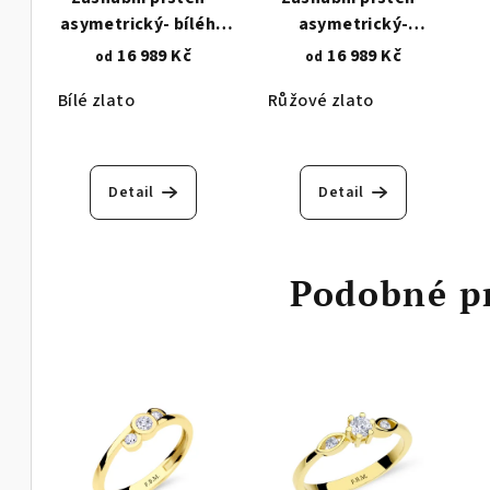
asymetrický- bílého
asymetrický-
zlata - 3 zirkony 1458
růžového zlata - 3
16 989 Kč
16 989 Kč
od
od
zirkony 1458.1
Bílé zlato
Růžové zlato
Detail
Detail
Podobné p