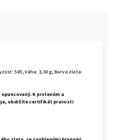
e
yzost: 585, Váha: 3,30 g, Barva zlata:
e opuncovaný. K prstenům a
e, obdržíte certifikát pravosti
tého zlata, se zaoblenými hranami,