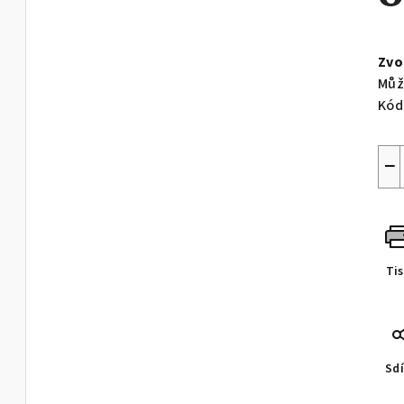
Měr
cen
Zvo
Můž
Kód
−
Ti
Sdí