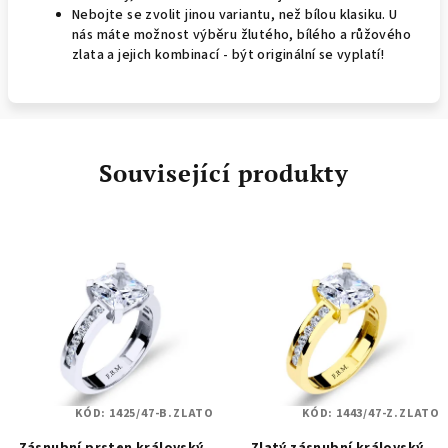
Nebojte se zvolit jinou variantu, než bílou klasiku. U
nás máte možnost výběru žlutého, bílého a růžového
zlata a jejich kombinací - být originální se vyplatí!
Související produkty
KÓD:
1425/47-B.ZLATO
KÓD:
1443/47-Z.ZLATO
Zásnubní prsten královský
Zlatý zásnubní královský