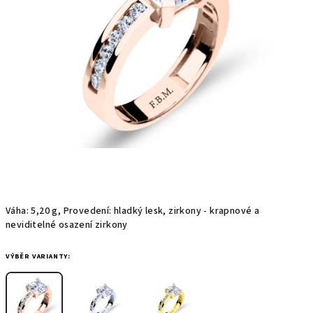
hvězdiček.
Váha: 5,20 g, Provedení: hladký lesk, zirkony - krapnové a
neviditelné osazení zirkony
VÝBĚR VARIANTY: