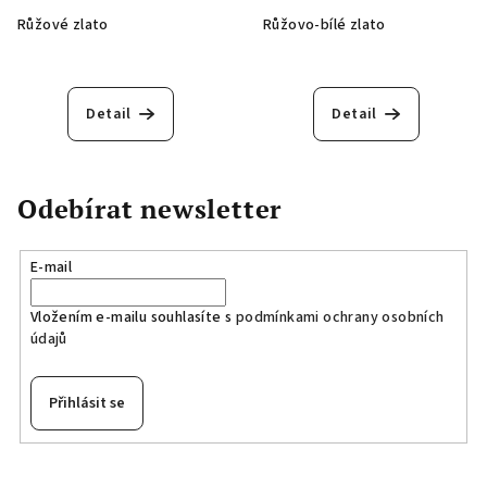
Růžové zlato
Růžovo-bílé zlato
Detail
Detail
Odebírat newsletter
E-mail
Vložením e-mailu souhlasíte s
podmínkami ochrany osobních
údajů
Přihlásit se
Z