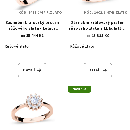
KÓD:
1417.1/47-R.ZLATO
KÓD:
2002.1-47-R.ZLATO
Zásnubní královský prsten
Zásnubní královský prsten
růžového zlata - kulaté
růžového zlata s 11 kulatými
zirkony - 4 mm a 1,7 mm
zirkony 2002.1
15 444 Kč
13 385 Kč
od
od
1417.1
Růžové zlato
Růžové zlato
Detail
Detail
Novinka