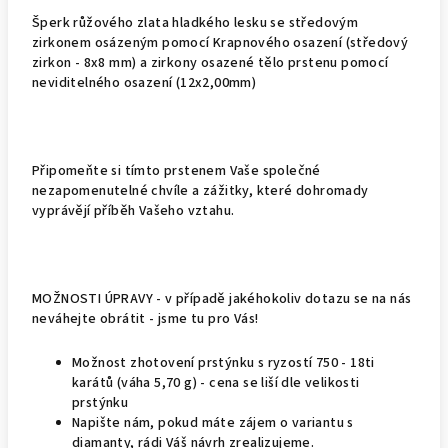
Šperk růžového zlata hladkého lesku se středovým
zirkonem osázeným pomocí Krapnového osazení (středový
zirkon - 8x8 mm) a zirkony osazené tělo prstenu pomocí
neviditelného osazení (12x2,00mm)
Připomeňte si tímto prstenem Vaše společné
nezapomenutelné chvíle a zážitky, které dohromady
vyprávějí příběh Vašeho vztahu.
MOŽNOSTI ÚPRAVY - v případě jakéhokoliv dotazu se na nás
neváhejte obrátit - jsme tu pro Vás!
Možnost zhotovení prstýnku s ryzostí 750 - 18ti
karátů (váha 5,70 g) - cena se liší dle velikosti
prstýnku
Napište nám, pokud máte zájem o variantu s
diamanty, rádi Váš návrh zrealizujeme.