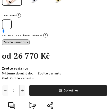
?
TYP-ZLATA
?
VELIKOST PRSTÝNKU - DÁMSKÝ
od
26 770 Kč
Měrná
Zvolte variantu
cena:
Můžeme doručit do:
Zvolte variantu
Kód:
Zvolte variantu
−
+
Do košíku