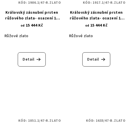
KÓD:
1986.1/47-R.ZLATO
KÓD:
1917.1/47-R.ZLATO
Královský zásnubní prsten
Královský zásnubní prsten
růžového zlata- osazení 13
růžového zlata- osazení 16
kulatými zirkony 1986.1
kulatými zirkony a oválného
15 444 Kč
15 444 Kč
od
od
opálu 1917.1
Růžové zlato
Růžové zlato
Detail
Detail
KÓD:
1851.1/47-R.ZLATO
KÓD:
1633/47-B.ZLATO