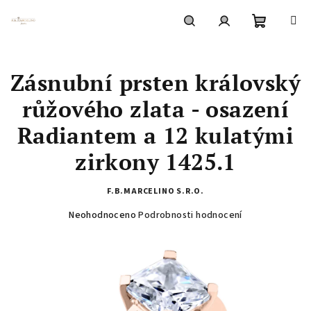
Přejít
na
obsah
Nákupní
Hledat
Přihlášení
Zásnubní prsten královský
košík
růžového zlata - osazení
Radiantem a 12 kulatými
zirkony 1425.1
F.B.MARCELINO S.R.O.
Průměrné
Neohodnoceno
Podrobnosti hodnocení
hodnocení
produktu
je
0,0
z
5