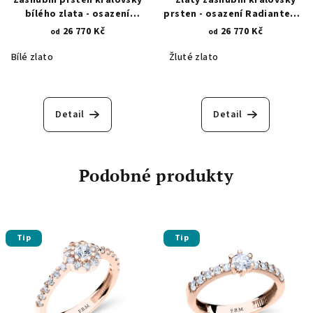
bílého zlata - osazení
prsten - osazení Radiantem a
Radiantem a 12 kulatými
12 kulatými zirkony 1443
26 770 Kč
26 770 Kč
od
od
zirkony 1425
Bílé zlato
Žluté zlato
Detail
Detail
Podobné produkty
Tip
Tip