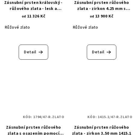
Zásnubní prsten královský -
Zásnubní prsten růžového
růžového zlata - lesk a
zlata - zirkon 4.25 mm s
zirkony 1851.1
květinovými krapnami 1633
11 326 Kč
13 900 Kč
od
od
Růžové zlato
Růžové zlato
Detail
Detail
KÓD:
1794/47-R.ZLATO
KÓD:
1415.1/47-R.ZLATO
Zásnubní prsten růžového
Zásnubní prsten růžového
zlata s osazením pomocí
zlata - zirkon 3,50 mm 1415.1