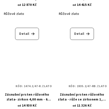
drážky radiant zirkonem 4
12 870 Kč
14 415 Kč
od
od
mm 1794
Růžové zlato
Růžové zlato
Detail
Detail
KÓD:
1474.1/47-R.ZLATO
KÓD:
1935.1/47-RB.ZLATO
Zásnubní prsten růžového
Zásnubní prsten růžového
zlata- zirkon 4,00 mm - 6
zlata - růže se zirkonem 1,60
zaoblených krapen 1474.1
mm 1935.1
14 930 Kč
11 326 Kč
od
od