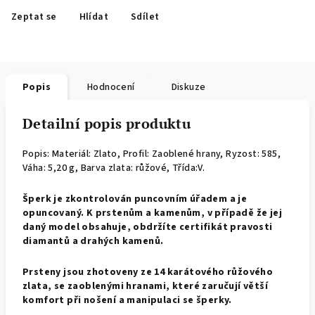
Zeptat se
Hlídat
Sdílet
Popis
Hodnocení
Diskuze
Detailní popis produktu
Popis: Materiál: Zlato, Profil: Zaoblené hrany,
Ryzost: 585,
Váha: 5,20 g, Barva zlata: růžové, Třída:V.
Šperk
je zkontrolován puncovním úřadem a je
opuncovaný. K prstenům a kamenům, v případě že jej
daný model obsahuje, obdržíte certifikát pravosti
diamantů a drahých kamenů.
Prsteny jsou zhotoveny ze 14 karátového růžového
zlata, se zaoblenými hranami, které zaručují větší
komfort při nošení a manipulaci se šperky.