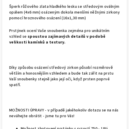
Šperk růžového zlata hladkého lesku se středovým oválným
opálem (4x6 mm) osázeným dokola menšími něžnými zirkony
pomocí hroznového osázení (16x1,30 mm)
Prstýnek ocení Vaše snoubenka zejména pro unikátním
vzhled se
spoustou zajímavých detailů v podobě
velikosti kamínků a textury.
Díky způsobu osázení středový zirkon působí rozměrově
větším a honosnějším vzhledem a bude tak zářit na prstu
Vaší snoubenky stejně jako její oči, když prsten poprvé
spatří.
MOŽNOSTI ÚPRAVY - v případě jakéhokoliv dotazu se na nás
neváhejte obrátit - jsme tu pro Vás!
Možnost zhotovení prstýnku s ryzostí 750 - 18ti