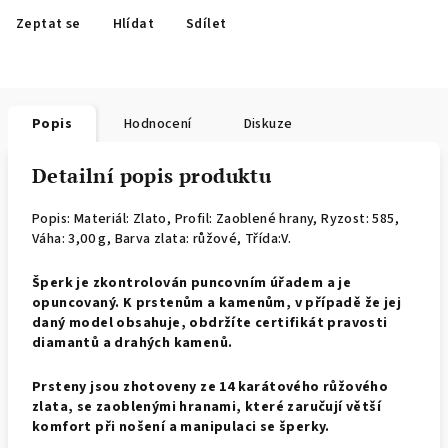
Zeptat se
Hlídat
Sdílet
Popis
Hodnocení
Diskuze
Detailní popis produktu
Popis: Materiál: Zlato, Profil: Zaoblené hrany,
Ryzost: 585,
Váha: 3,00 g, Barva zlata: růžové, Třída:V.
Š
perk je zkontrolován puncovním úřadem a je
opuncovaný. K prstenům a kamenům, v případě že jej
daný model obsahuje, obdržíte certifikát pravosti
diamantů a drahých kamenů.
Prsteny jsou zhotoveny ze 14 karátového růžového
zlata, se zaoblenými hranami, které zaručují větší
komfort při nošení a manipulaci se šperky.