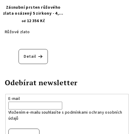
Zásnubní prsten růžového
zlata osázený 5 zirkony - 4,00
mm a 1,40 mm 1484.1
12 356 Kč
od
Růžové zlato
Detail
Odebírat newsletter
E-mail
Vložením e-mailu souhlasíte s
podmínkami ochrany osobních
údajů