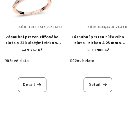
KÓD:
1913.1/47-R.ZLATO
KÓD:
1633/47-B.ZLATO
Zásnubní prsten růžového
Zásnubní prsten růžového
zlata s 21 kulatými zirkony
zlata - zirkon 4.25 mm s
(3,50 mm a 1,20 mm) 1913.1
květinovými krapnami 1633
9 267 Kč
13 900 Kč
od
od
Růžové zlato
Růžové zlato
Detail
Detail