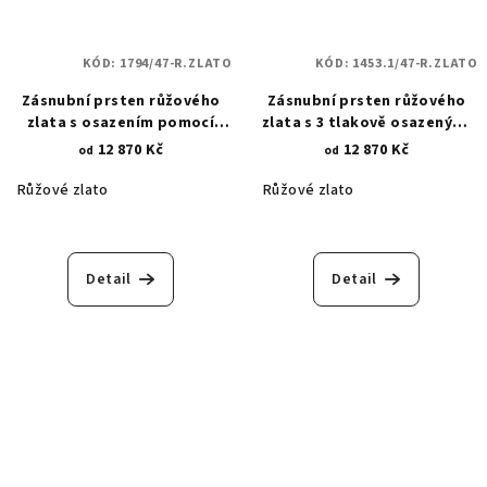
KÓD:
1794/47-R.ZLATO
KÓD:
1453.1/47-R.ZLATO
Zásnubní prsten růžového
Zásnubní prsten růžového
zlata s osazením pomocí
zlata s 3 tlakově osazenými
drážky radiant zirkonem 4
kulatými zirkony 1453.1
12 870 Kč
12 870 Kč
od
od
mm 1794
Růžové zlato
Růžové zlato
Detail
Detail