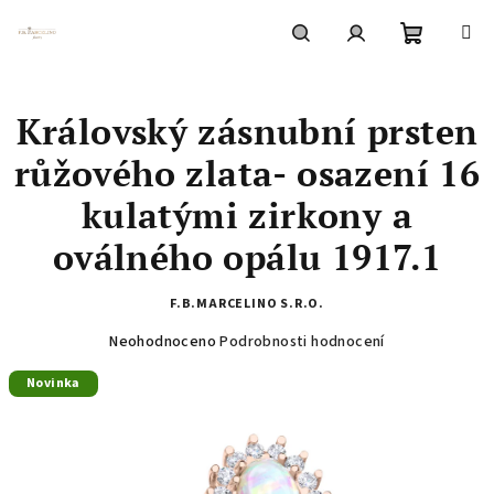
Přejít
na
obsah
Nákupní
Hledat
Přihlášení
Královský zásnubní prsten
košík
růžového zlata- osazení 16
kulatými zirkony a
oválného opálu 1917.1
F.B.MARCELINO S.R.O.
Průměrné
Neohodnoceno
Podrobnosti hodnocení
hodnocení
Novinka
produktu
je
0,0
z
5