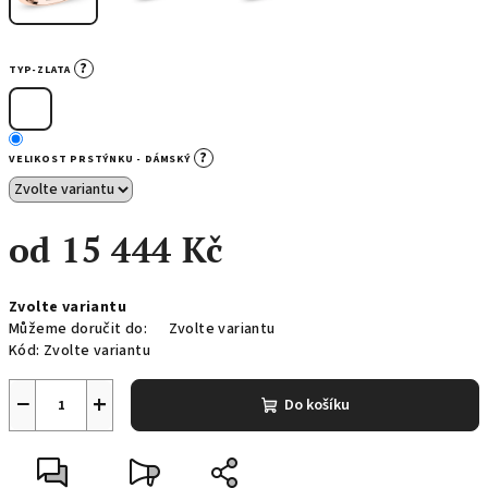
?
TYP-ZLATA
?
VELIKOST PRSTÝNKU - DÁMSKÝ
od
15 444 Kč
Měrná
Zvolte variantu
cena:
Můžeme doručit do:
Zvolte variantu
Kód:
Zvolte variantu
−
+
Do košíku