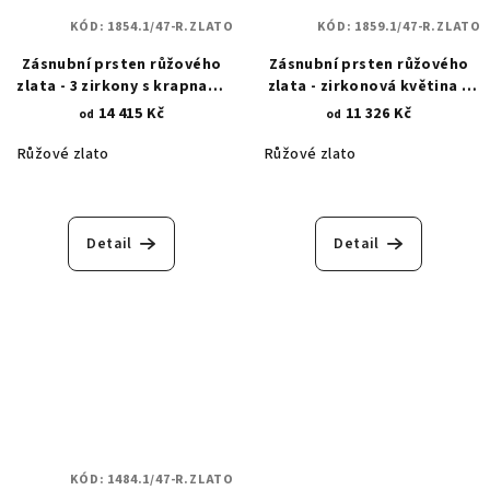
KÓD:
1854.1/47-R.ZLATO
KÓD:
1859.1/47-R.ZLATO
Zásnubní prsten růžového
Zásnubní prsten růžového
zlata - 3 zirkony s krapnami
zlata - zirkonová květina s
1854.1
lístečky 1859.1
14 415 Kč
11 326 Kč
od
od
Růžové zlato
Růžové zlato
Detail
Detail
KÓD:
1484.1/47-R.ZLATO