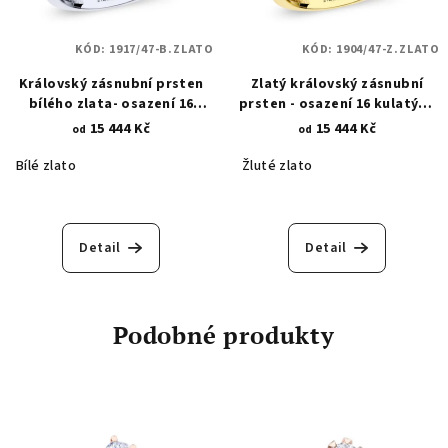
KÓD:
1917/47-B.ZLATO
KÓD:
1904/47-Z.ZLATO
Královský zásnubní prsten
Zlatý královský zásnubní
bílého zlata- osazení 16
prsten - osazení 16 kulatými
kulatými zirkony a oválného
zirkony a oválným opálem
15 444 Kč
15 444 Kč
od
od
opálu 1917
1904
Bílé zlato
Žluté zlato
Detail
Detail
Podobné produkty