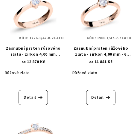
KÓD:
1726.1/47-R.ZLATO
KÓD:
1900.1/47-R.ZLATO
Zásnubní prsten růžového
Zásnubní prsten růžového
zlata - zirkon 4,00 mm
zlata - zirkon 4,00 mm - 6
osázený krapnami 1726.1
trojúhelníkových krapen
12 870 Kč
11 841 Kč
od
od
1900.1
Růžové zlato
Růžové zlato
Detail
Detail