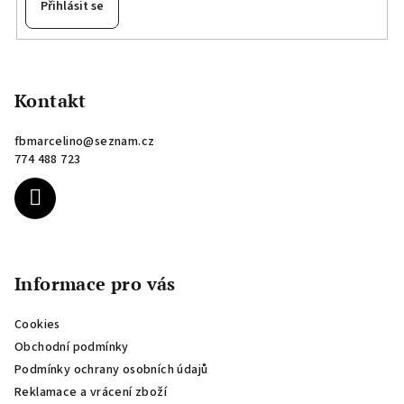
Přihlásit se
Z
á
p
Kontakt
a
fbmarcelino
@
seznam.cz
t
774 488 723
í
Informace pro vás
Cookies
Obchodní podmínky
Podmínky ochrany osobních údajů
Reklamace a vrácení zboží