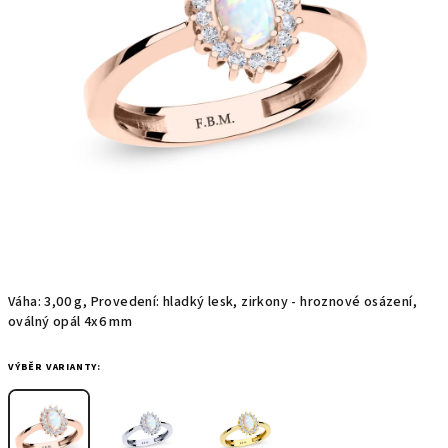
hvězdiček.
Váha: 3,00 g, Provedení: hladký lesk, zirkony - hroznové osázení,
oválný opál 4x6 mm
VÝBĚR VARIANTY: