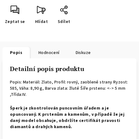
Zeptat se
Hlídat
Sdílet
Popis
Hodnocení
Diskuze
Detailní popis produktu
Popis: Materiál: Zlato, Profil: rovný, zaoblené strany
Ryzost:
585, Váha: 8,90 g, Barva zlata: žluté Šíře prstenu: <-> 5 mm
,Třída:IV.
Š
perk je zkontrolován puncovním úřadem a je
opuncovaný. K prstenům a kamenům, v případě že jej
daný model obsahuje, obdržíte certifikát pravosti
diamantů a drahých kamenů.