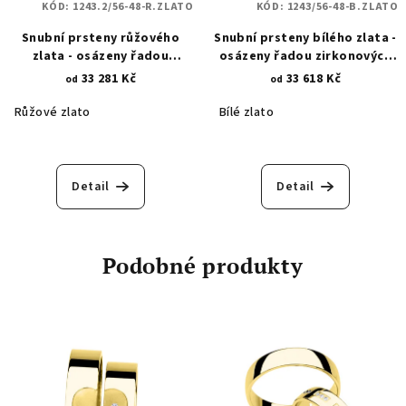
KÓD:
1243.2/56-48-R.ZLATO
KÓD:
1243/56-48-B.ZLATO
Snubní prsteny růžového
Snubní prsteny bílého zlata -
zlata - osázeny řadou
osázeny řadou zirkonových
zirkonových kamenů 1243.2
kamenů 1243
33 281 Kč
33 618 Kč
od
od
Růžové zlato
Bílé zlato
Detail
Detail
Podobné produkty