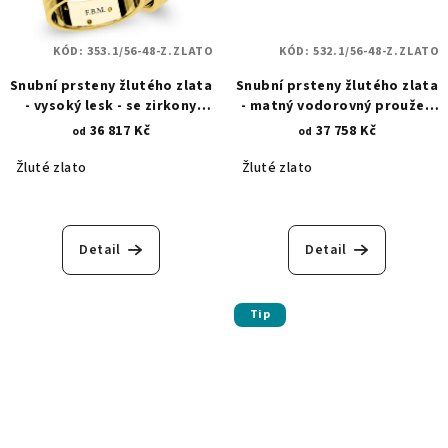
KÓD:
353.1/56-48-Z.ZLATO
KÓD:
532.1/56-48-Z.ZLATO
Snubní prsteny žlutého zlata
Snubní prsteny žlutého zlata
- vysoký lesk - se zirkony
- matný vodorovný proužek
353.1
se zirkony 532.1
36 817 Kč
37 758 Kč
od
od
Žluté zlato
Žluté zlato
Detail
Detail
Tip