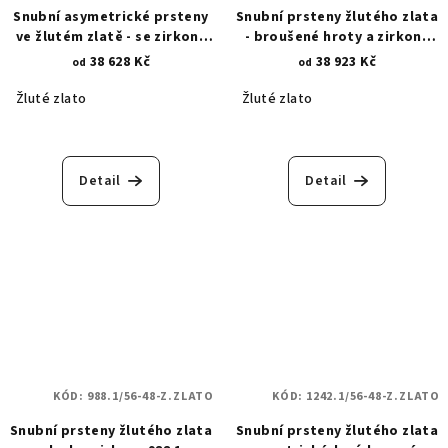
Snubní asymetrické prsteny
Snubní prsteny žlutého zlata
ve žlutém zlatě - se zirkony
- broušené hroty a zirkony
489.1
1021.1
38 628 Kč
38 923 Kč
od
od
Žluté zlato
Žluté zlato
Detail
Detail
KÓD:
988.1/56-48-Z.ZLATO
KÓD:
1242.1/56-48-Z.ZLATO
Snubní prsteny žlutého zlata
Snubní prsteny žlutého zlata