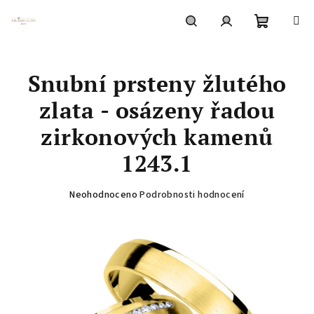
Přejít
na
obsah
Nákupní
Hledat
Přihlášení
Snubní prsteny žlutého
košík
zlata - osázeny řadou
zirkonových kamenů
1243.1
Průměrné
Neohodnoceno
Podrobnosti hodnocení
hodnocení
produktu
je
0,0
z
5
hvězdiček.