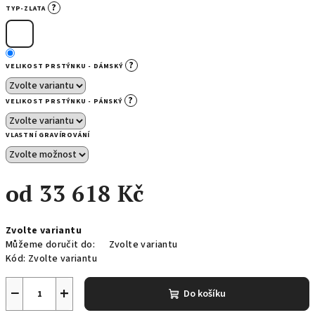
?
TYP-ZLATA
?
VELIKOST PRSTÝNKU - DÁMSKÝ
?
VELIKOST PRSTÝNKU - PÁNSKÝ
VLASTNÍ GRAVÍROVÁNÍ
od
33 618 Kč
Měrná
Zvolte variantu
cena:
Můžeme doručit do:
Zvolte variantu
Kód:
Zvolte variantu
−
+
Do košíku