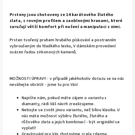
Prsteny jsou zhotoveny ze 14 karátového žlutého
zlata, s rovným profilem a zaoblenými hranami, které
zaručují větší komfort při nošení a manipulaci s nimi.
Prsten tvořený pruhem hrubého pískování a postranním
vybroušeným do hladkého lesku, V dámském provedení
osázen řadou zirkonových kamenů.
MOŽNOSTI ÚPRAVY - v případě jakéhokoliv dotazu se na nás
neváhejte obrátit - jsme tu pro Vás!
Napište nám, pokud máte zájem o variantu s
diamanty, rádi Váš návrh zrealizujeme.
Nebojte se zvolit jinou variantu, než bílou klasiku. U
nás máte možnost výběru žlutého, žlutého a
růžového zlata a jejich kombinací - být originální se
vyplatí!
Gravírování pro Vás zhotovíme zcela zdarma.