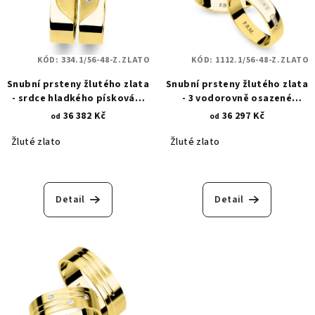
KÓD:
334.1/56-48-Z.ZLATO
KÓD:
1112.1/56-48-Z.ZLATO
Snubní prsteny žlutého zlata
Snubní prsteny žlutého zlata
- srdce hladkého pískování
- 3 vodorovně osazené
334.1
zirkony - 5 mm 1112.1
36 382 Kč
36 297 Kč
od
od
Žluté zlato
Žluté zlato
Detail
Detail