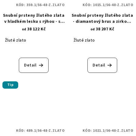
KÓD:
359.1/56-48-Z.ZLATO
KÓD:
1015.1/56-48-Z.ZLATO
Snubní prsteny žlutého zlata
Snubní prsteny žlutého zlata
v hladkém lesku s rýhou - se
- diamantový brus a zirkony
zirkony 359.1
1015.1
38 122 Kč
38 207 Kč
od
od
Žluté zlato
Žluté zlato
Detail
Detail
Tip
KÓD:
489.1/56-48-Z.ZLATO
KÓD:
1021.1/56-48-Z.ZLATO