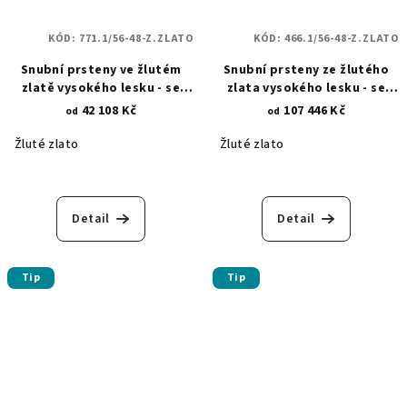
KÓD:
771.1/56-48-Z.ZLATO
KÓD:
466.1/56-48-Z.ZLATO
Snubní prsteny ve žlutém
Snubní prsteny ze žlutého
zlatě vysokého lesku - se
zlata vysokého lesku - se
zirkony 771.1
zirkony 466.1
42 108 Kč
107 446 Kč
od
od
Žluté zlato
Žluté zlato
Detail
Detail
Tip
Tip