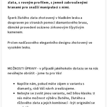
zlata, s rovným profilem, s jemně zabroušenými
hranami pro snažší manipulaci s nimi.
Šperk žlutého zlata zhotovený v hladkém lesku a
doupraven po stranách pomocí diamantového brusu,
dámské provedení osázeno zirkonovým třpytivým
kamenem.
Prsten nadčasového elegantního designu zhotovený ve
vysokém lesku.
MOŽNOSTI ÚPRAVY - v případě jakéhokoliv dotazu se na nás
neváhejte obrátit - jsme tu pro Vás!
Napište nám, pokud máte zájem o variantu s
diamanty, rádi Váš návrh zrealizujeme.
Nebojte se zvolit jinou variantu, než bílou klasiku. U
nás máte možnost výběru žlutého, žlutého a
růžového zlata a jejich kombinací - být originální se