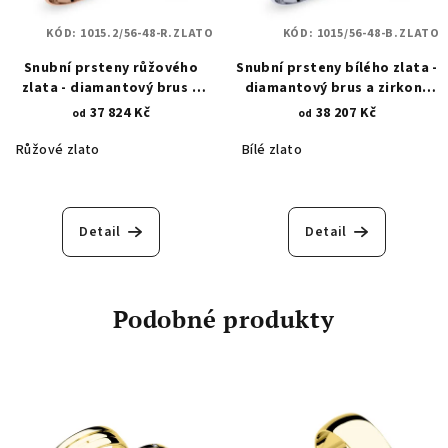
KÓD:
1015.2/56-48-R.ZLATO
KÓD:
1015/56-48-B.ZLATO
Snubní prsteny růžového
Snubní prsteny bílého zlata -
zlata - diamantový brus a
diamantový brus a zirkony
zirkony 1015.2
1015
37 824 Kč
38 207 Kč
od
od
Růžové zlato
Bílé zlato
Detail
Detail
Podobné produkty