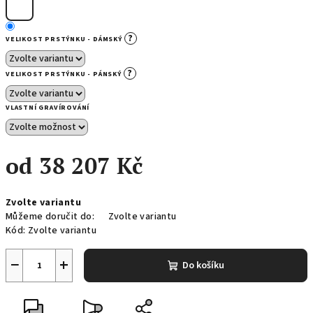
?
VELIKOST PRSTÝNKU - DÁMSKÝ
?
VELIKOST PRSTÝNKU - PÁNSKÝ
VLASTNÍ GRAVÍROVÁNÍ
od
38 207 Kč
Měrná
Zvolte variantu
cena:
Můžeme doručit do:
Zvolte variantu
Kód:
Zvolte variantu
−
+
Do košíku