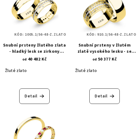
KÓD:
1005.1/56-48-Z.ZLATO
KÓD:
910.1/56-48-Z.ZLATO
Snubní prsteny žlutého zlata
Snubní prsteny v žlutém
- hladký lesk se zirkony
zlatě vysokého lesku - se
1005.1
zirkony 910.1
40 482 Kč
50 377 Kč
od
od
Žluté zlato
Žluté zlato
Detail
Detail