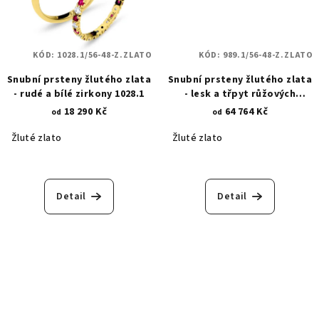
KÓD:
1028.1/56-48-Z.ZLATO
KÓD:
989.1/56-48-Z.ZLATO
Snubní prsteny žlutého zlata
Snubní prsteny žlutého zlata
- rudé a bílé zirkony 1028.1
- lesk a třpyt růžových
zirkonů 989.1
18 290 Kč
64 764 Kč
od
od
Žluté zlato
Žluté zlato
Detail
Detail