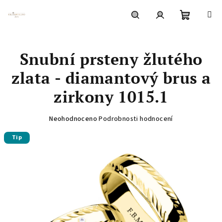
Přejít
na
obsah
Nákupní
Hledat
Přihlášení
Snubní prsteny žlutého
košík
zlata - diamantový brus a
zirkony 1015.1
Průměrné
Neohodnoceno
Podrobnosti hodnocení
hodnocení
Tip
produktu
je
0,0
z
5
hvězdiček.