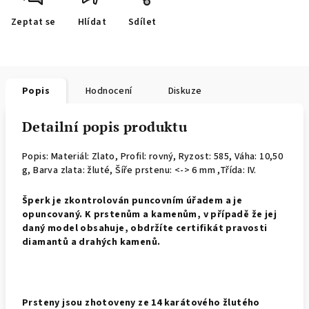
Zeptat se
Hlídat
Sdílet
Popis
Hodnocení
Diskuze
Detailní popis produktu
Popis: Materiál: Zlato, Profil: rovný,
Ryzost: 585, Váha: 10,50
g, Barva zlata: žluté, Šíře prstenu: <-> 6 mm ,Třída: IV.
Š
perk je zkontrolován puncovním úřadem a je
opuncovaný. K prstenům a kamenům, v případě že jej
daný model obsahuje, obdržíte certifikát pravosti
diamantů a drahých kamenů.
Prsteny jsou zhotoveny ze 14 karátového žlutého