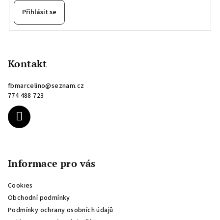
Přihlásit se
Z
á
p
Kontakt
a
fbmarcelino
@
seznam.cz
t
774 488 723
í
Informace pro vás
Cookies
Obchodní podmínky
Podmínky ochrany osobních údajů