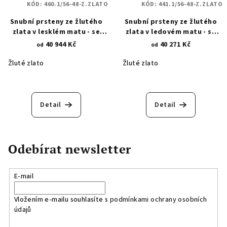
KÓD:
460.1/56-48-Z.ZLATO
KÓD:
441.1/56-48-Z.ZLATO
Snubní prsteny ze žlutého
Snubní prsteny ze žlutého
zlata v lesklém matu - se
zlata v ledovém matu - se
zirkony 460.1
zirkony 441.1
40 944 Kč
40 271 Kč
od
od
Žluté zlato
Žluté zlato
Detail
Detail
Odebírat newsletter
E-mail
Vložením e-mailu souhlasíte s
podmínkami ochrany osobních
údajů