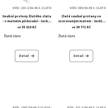
KÓD:
213.1/56-48-Z.ZLATO
KÓD:
883/56-48-Z.ZLATO
Snubní prsteny žlutého zlata
Zlaté snubní prsteny se
- v matném pískování - lesklé
vzorovaným matem - lesklá
linie nekonečna 213.1
úprava diamantovým hrotem
35 210 Kč
29 771 Kč
od
od
883
Žluté zlato
Žluté zlato
Detail
Detail
KÓD:
1307/56-48-Z-ZLATO-
KÓD:
152.1/56-48-Z.ZLATO