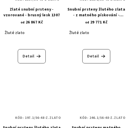
Zlaté snubní prsteny -
Snubní prsteny žlutého zlata
vzorované - brusný lesk 1307
- z matného pískování -
broušené linie 152.1
26 867 Kč
29 771 Kč
od
od
Žluté zlato
Žluté zlato
Detail
Detail
KÓD:
197.1/56-48-Z.ZLATO
KÓD:
246.1/56-48-Z.ZLATO
Snubní prsteny žlutého zlata
Snubní prsteny matného