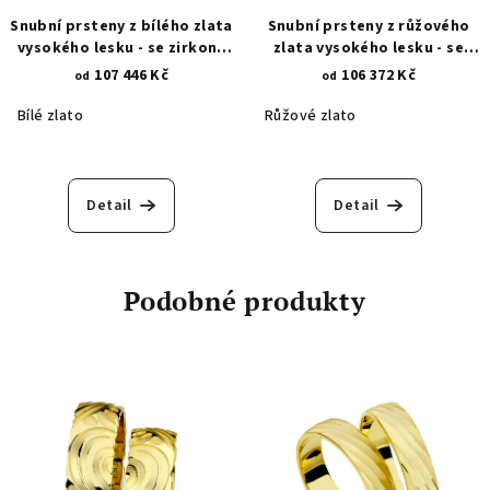
Snubní prsteny z bílého zlata
Snubní prsteny z růžového
vysokého lesku - se zirkony
zlata vysokého lesku - se
466
zirkony 466.2
107 446 Kč
106 372 Kč
od
od
Bílé zlato
Růžové zlato
Detail
Detail
Podobné produkty