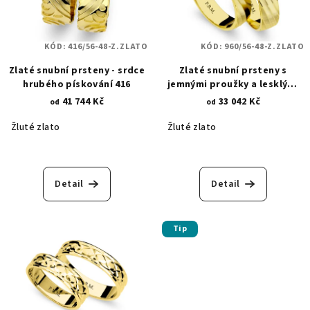
KÓD:
416/56-48-Z.ZLATO
KÓD:
960/56-48-Z.ZLATO
Zlaté snubní prsteny - srdce
Zlaté snubní prsteny s
hrubého pískování 416
jemnými proužky a lesklými
detaily 960
41 744 Kč
33 042 Kč
od
od
Žluté zlato
Žluté zlato
Detail
Detail
Tip