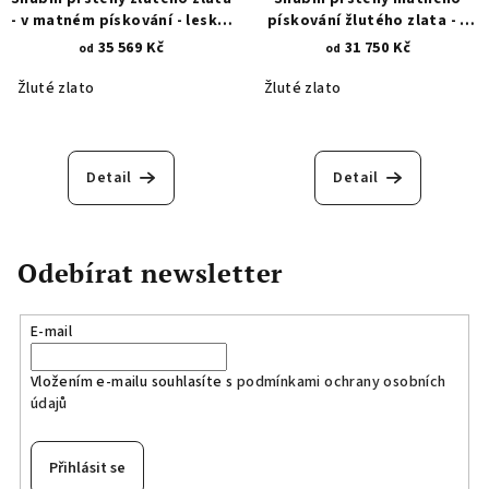
- v matném pískování - lesklé
pískování žlutého zlata - s
linie 197.1
lesklým rytím a zirkony 246.1
35 569 Kč
31 750 Kč
od
od
Žluté zlato
Žluté zlato
Detail
Detail
Odebírat newsletter
E-mail
Vložením e-mailu souhlasíte s
podmínkami ochrany osobních
údajů
Přihlásit se