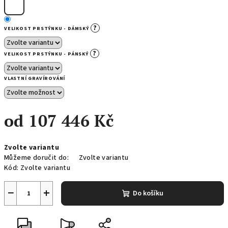
?
VELIKOST PRSTÝNKU - DÁMSKÝ
?
VELIKOST PRSTÝNKU - PÁNSKÝ
VLASTNÍ GRAVÍROVÁNÍ
od
107 446 Kč
Měrná
Zvolte variantu
cena:
Můžeme doručit do:
Zvolte variantu
Kód:
Zvolte variantu
−
+
Do košíku