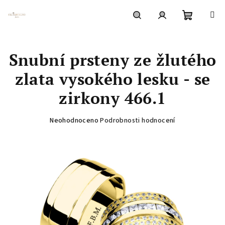
Přejít
na
obsah
Nákupní
Hledat
Přihlášení
Snubní prsteny ze žlutého
košík
zlata vysokého lesku - se
zirkony 466.1
Průměrné
Neohodnoceno
Podrobnosti hodnocení
hodnocení
produktu
je
0,0
z
5
hvězdiček.