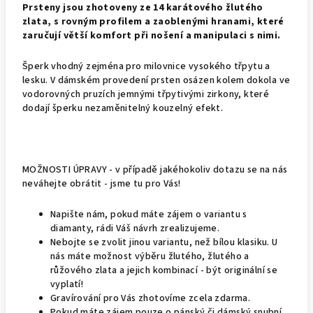
Prsteny jsou zhotoveny ze 14 karátového žlutého
zlata, s rovným profilem a zaoblenými hranami, které
zaručují větší komfort při nošení a manipulaci s nimi.
Šperk vhodný zejména pro milovnice vysokého třpytu a
lesku. V dámském provedení prsten osázen kolem dokola ve
vodorovných pruzích jemnými třpytivými zirkony, které
dodají šperku nezaměnitelný kouzelný efekt.
MOŽNOSTI ÚPRAVY - v případě jakéhokoliv dotazu se na nás
neváhejte obrátit - jsme tu pro Vás!
Napište nám, pokud máte zájem o variantu s
diamanty, rádi Váš návrh zrealizujeme.
Nebojte se zvolit jinou variantu, než bílou klasiku. U
nás máte možnost výběru žlutého, žlutého a
růžového zlata a jejich kombinací - být originální se
vyplatí!
Gravírování pro Vás zhotovíme zcela zdarma.
Pokud máte zájem pouze o pánský či dámský snubní