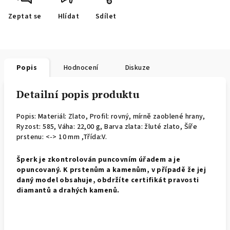
Zeptat se
Hlídat
Sdílet
Popis
Hodnocení
Diskuze
Detailní popis produktu
Popis: Materiál: Zlato, Profil: rovný, mírně zaoblené hrany,
Ryzost: 585, Váha: 22,00 g, Barva zlata: žluté zlato, Šíře
prstenu: <-> 10 mm ,Třída:V.
Š
perk je zkontrolován puncovním úřadem a je
opuncovaný. K prstenům a kamenům, v případě že jej
daný model obsahuje, obdržíte certifikát pravosti
diamantů a drahých kamenů.