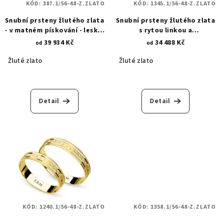
KÓD:
387.1/56-48-Z.ZLATO
KÓD:
1345.1/56-48-Z.ZLATO
Snubní prsteny žlutého zlata
Snubní prsteny žlutého zlata
- v matném pískování - lesklá
s rytou linkou a
povrchová úprava -
diamantovými hroty 1345.1
39 934 Kč
34 488 Kč
od
od
diamantový hrot a linie 387.1
Žluté zlato
Žluté zlato
Detail
Detail
KÓD:
1240.1/56-48-Z.ZLATO
KÓD:
1358.1/56-48-Z.ZLATO