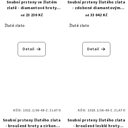
Snubní prsteny ve žlutém
Snubní prsteny žlutého zlata
zlatě - diamantové hroty
- zdobené diamantovým
1240.1
brusem - proužky a hroty
23 230 Kč
33 042 Kč
od
od
1358.1
Žluté zlato
Žluté zlato
Detail
Detail
KÓD:
1021.1/56-48-Z.ZLATO
KÓD:
1018.1/56-48-Z.ZLATO
Snubní prsteny žlutého zlata
Snubní prsteny žlutého zlata
- broušené hroty a zirkony
- broušené lesklé hroty