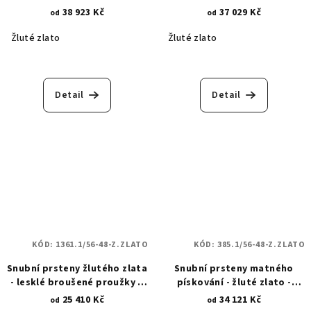
1021.1
1018.1
38 923 Kč
37 029 Kč
od
od
Žluté zlato
Žluté zlato
Detail
Detail
KÓD:
1361.1/56-48-Z.ZLATO
KÓD:
385.1/56-48-Z.ZLATO
Snubní prsteny žlutého zlata
Snubní prsteny matného
- lesklé broušené proužky a
pískování - žluté zlato -
diamantové hroty 1361.1
lesklá povrchová úprava -
25 410 Kč
34 121 Kč
od
od
linie a hroty 385.1