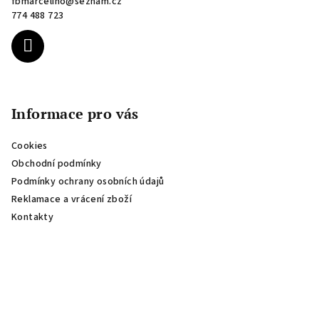
fbmarcelino
@
seznam.cz
t
774 488 723
í
Informace pro vás
Cookies
Obchodní podmínky
Podmínky ochrany osobních údajů
Reklamace a vrácení zboží
Kontakty