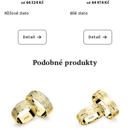
1317.2
64 324 Kč
64 974 Kč
od
od
Růžové zlato
Bílé zlato
Detail
Detail
Podobné produkty