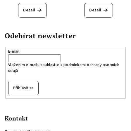
Detail
Detail
Odebírat newsletter
E-mail
Vložením e-mailu souhlasíte s
podmínkami ochrany osobních
údajů
Přihlásit se
Z
á
p
Kontakt
a