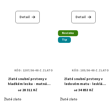
Detail
Detail
Novinka
Tip
KÓD:
1207/56-48-Z.ZLATO
KÓD:
185/56-48-Z.ZLATO
Zlaté snubní prsteny v
Zlaté snubní prsteny v
hladkém lesku - matná
ledovém matu - lesklá
asymetrická povrchová
povrchová úprava - dvě
28 311 Kč
34 853 Kč
od
od
rytina 1207
zvlněné linie 185
Žluté zlato
Žluté zlato