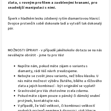
zlata, s rovným profilem a zaoblenými hranami, pro
snadnější manipulaci s nimi.
Šperk v hladkém lesku zdobený rytím diamantovou hlavicí.
Dvojice prstenů k sobě dokonale ladí a vytváří tak dokonalý
pár.
MOŽNOSTI ÚPRAVY - v případě jakéhokoliv dotazu se na nás
neváhejte obrátit - jsme tu pro Vás!
Napište nám, pokud máte zájem o variantu s
diamanty, rádi Váš návrh zrealizujeme.
Nebojte se zvolit jinou variantu, než bílou klasiku. U
nás máte možnost výběru žlutého, bílého a růžového
zlata a jejich kombinací - být originální se vyplatí!
Gravírování pro Vás zhotovíme zcela zdarma.
Pokud máte zájem pouze o pánský či dámský snubní
prstýnek, kontaktujte nás.
V případě, že Vaší velikost, či kombinaci velikostí
snubních prstenů nemáme k dispozici, rádi Vám je