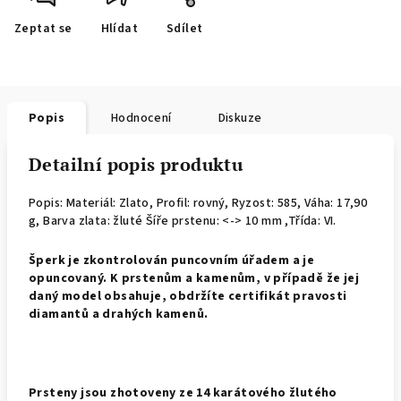
Zeptat se
Hlídat
Sdílet
Popis
Hodnocení
Diskuze
Detailní popis produktu
Popis: Materiál: Zlato, Profil: rovný,
Ryzost: 585, Váha: 17,90
g, Barva zlata: žluté Šíře prstenu: <-> 10 mm ,Třída: VI.
Š
perk je zkontrolován puncovním úřadem a je
opuncovaný. K prstenům a kamenům, v případě že jej
daný model obsahuje, obdržíte certifikát pravosti
diamantů a drahých kamenů.
Prsteny jsou zhotoveny ze 14 karátového žlutého