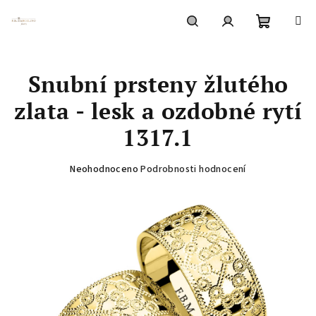
Přejít
na
obsah
Nákupní
Hledat
Přihlášení
Snubní prsteny žlutého
košík
zlata - lesk a ozdobné rytí
1317.1
Průměrné
Neohodnoceno
Podrobnosti hodnocení
hodnocení
produktu
je
0,0
z
5
hvězdiček.