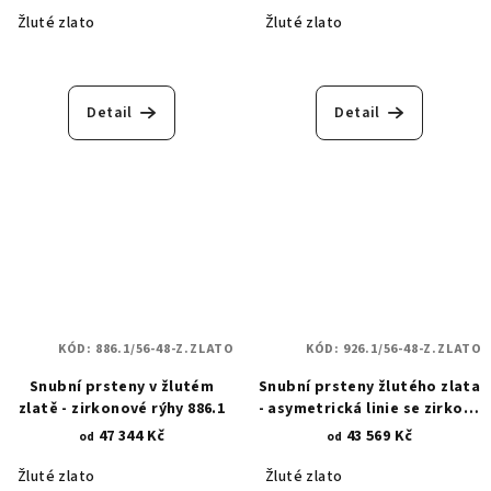
Žluté zlato
Žluté zlato
Detail
Detail
KÓD:
886.1/56-48-Z.ZLATO
KÓD:
926.1/56-48-Z.ZLATO
Snubní prsteny v žlutém
Snubní prsteny žlutého zlata
zlatě - zirkonové rýhy 886.1
- asymetrická linie se zirkony
926.1
47 344 Kč
43 569 Kč
od
od
Žluté zlato
Žluté zlato