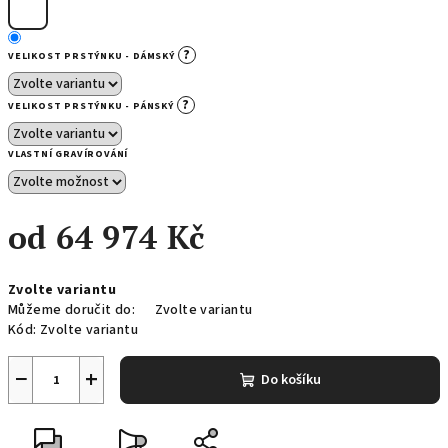
?
VELIKOST PRSTÝNKU - DÁMSKÝ
?
VELIKOST PRSTÝNKU - PÁNSKÝ
VLASTNÍ GRAVÍROVÁNÍ
od
64 974 Kč
Měrná
Zvolte variantu
cena:
Můžeme doručit do:
Zvolte variantu
Kód:
Zvolte variantu
−
+
Do košíku