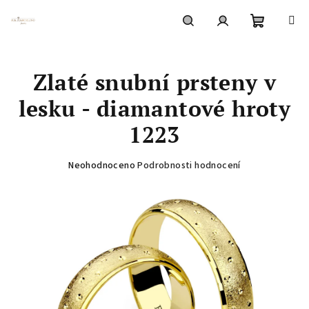
Přejít
na
obsah
Nákupní
Hledat
Přihlášení
Zlaté snubní prsteny v
košík
lesku - diamantové hroty
1223
Průměrné
Neohodnoceno
Podrobnosti hodnocení
hodnocení
produktu
je
0,0
z
5
hvězdiček.