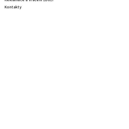
Reklamace a vrácení zboží
Kontakty