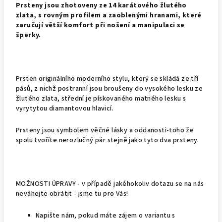
Prsteny jsou zhotoveny ze 14 karátového žlutého
zlata, s rovným profilem a zaoblenými hranami, které
zaručují větší komfort při nošení a manipulaci se
šperky.
Prsten originálního moderního stylu, který se skládá ze tří
pásů, z nichž postranní jsou broušeny do vysokého lesku ze
žlutého zlata, střední je pískovaného matného lesku s
vyrytytou diamantovou hlavicí.
Prsteny jsou symbolem věčné lásky a oddanosti-toho že
spolu tvoříte nerozlučný pár stejně jako tyto dva prsteny.
MOŽNOSTI ÚPRAVY - v případě jakéhokoliv dotazu se na nás
neváhejte obrátit - jsme tu pro Vás!
Napište nám, pokud máte zájem o variantu s