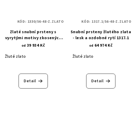
KÓD:
1330/56-48-Z.ZLATO
KÓD:
1317.1/56-48-Z.ZLATO
Zlaté snubní prsteny s
Snubní prsteny žlutého zlata
vyrytými motivy zkosených
- lesk a ozdobné rytí 1317.1
linií a květin 1330
39 934 Kč
64 974 Kč
od
od
Žluté zlato
Žluté zlato
Detail
Detail