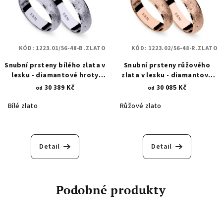
KÓD:
1223.01/56-48-B.ZLATO
KÓD:
1223.02/56-48-R.ZLATO
Snubní prsteny bílého zlata v
Snubní prsteny růžového
lesku - diamantové hroty
zlata v lesku - diamantové
1223.1
hroty 1223.2
30 389 Kč
30 085 Kč
od
od
Bílé zlato
Růžové zlato
Detail
Detail
Podobné produkty