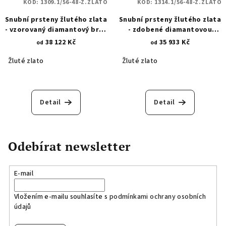
KÓD:
1309.1/56-48-Z.ZLATO
KÓD:
1314.1/56-48-Z.ZLATO
Snubní prsteny žlutého zlata
Snubní prsteny žlutého zlata
- vzorovaný diamantový brus
- zdobené diamantovou
1309.1
hlavicí 1314.1
38 122 Kč
35 933 Kč
od
od
Žluté zlato
Žluté zlato
Detail
Detail
Odebírat newsletter
E-mail
Vložením e-mailu souhlasíte s
podmínkami ochrany osobních
údajů