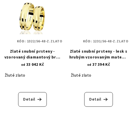
KÓD:
1322/56-48-Z.ZLATO
KÓD:
1231/56-48-Z.ZLATO
Zlaté snubní prsteny -
Zlaté snubní prsteny - lesk s
vzorovaný diamantový brus
hrubým vzorovaným matem -
1322
kruhové vzory 1231
33 042 Kč
37 394 Kč
od
od
Žluté zlato
Žluté zlato
Detail
Detail