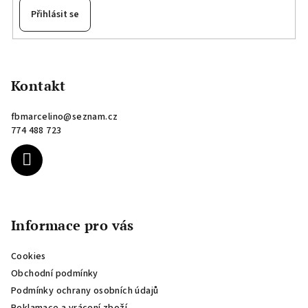
Přihlásit se
Z
á
p
Kontakt
a
fbmarcelino
@
seznam.cz
t
774 488 723
í
Informace pro vás
Cookies
Obchodní podmínky
Podmínky ochrany osobních údajů