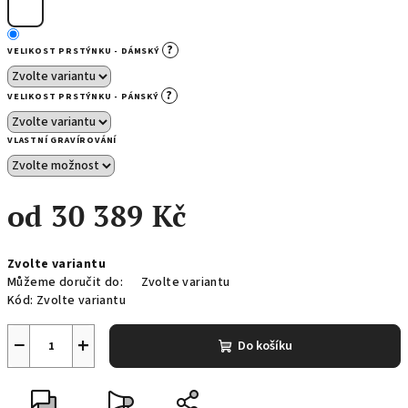
?
VELIKOST PRSTÝNKU - DÁMSKÝ
?
VELIKOST PRSTÝNKU - PÁNSKÝ
VLASTNÍ GRAVÍROVÁNÍ
od
30 389 Kč
Měrná
Zvolte variantu
cena:
Můžeme doručit do:
Zvolte variantu
Kód:
Zvolte variantu
−
+
Do košíku