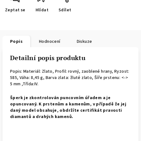
Zeptat se
Hlídat
Sdílet
Popis
Hodnocení
Diskuze
Detailní popis produktu
Popis: Materiál: Zlato, Profil: rovný, zaoblené hrany,
Ryzost:
585, Váha: 8,45 g, Barva zlata: žluté zlato, Šíře prstenu: <->
5 mm ,Třída:IV.
Š
perk je zkontrolován puncovním úřadem a je
opuncovaný. K prstenům a kamenům, v případě že jej
daný model obsahuje, obdržíte certifikát pravosti
diamantů a drahých kamenů.