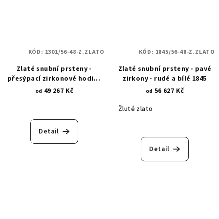
KÓD:
1301/56-48-Z.ZLATO
KÓD:
1845/56-48-Z.ZLATO
Zlaté snubní prsteny -
Zlaté snubní prsteny - pavé
přesýpací zirkonové hodiny
zirkony - rudé a bílé 1845
1301
49 267 Kč
56 627 Kč
od
od
Žluté zlato
Detail
Detail