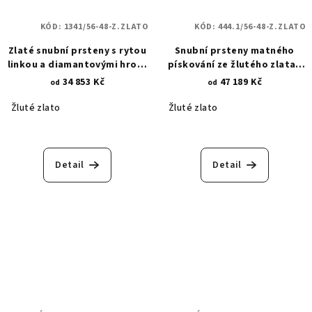
KÓD:
1341/56-48-Z.ZLATO
KÓD:
444.1/56-48-Z.ZLATO
Zlaté snubní prsteny s rytou
Snubní prsteny matného
linkou a diamantovými hroty
pískování ze žlutého zlata -
1341
lesklá povrchová úprava -
34 853 Kč
47 189 Kč
od
od
asymetrické linie 444.1
Žluté zlato
Žluté zlato
Detail
Detail