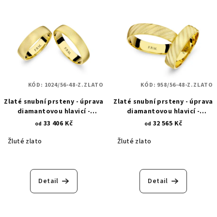
KÓD:
1024/56-48-Z.ZLATO
KÓD:
958/56-48-Z.ZLATO
Zlaté snubní prsteny - úprava
Zlaté snubní prsteny - úprava
diamantovou hlavicí -
diamantovou hlavicí -
zkosené proužky a
zkosené a svislé proužky 958
33 406 Kč
32 565 Kč
od
od
diamantové hroty 1024
Žluté zlato
Žluté zlato
Detail
Detail