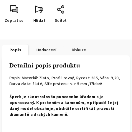
Zeptat se
Hlídat
Sdílet
Popis
Hodnocení
Diskuze
Detailní popis produktu
Popis: Materiál: Zlato, Profil: rovný,
Ryzost: 585, Váha: 9,20,
Barva zlata: žluté, Šíře prstenu: <-> 5 mm ,Třída:V.
Š
perk je zkontrolován puncovním úřadem a je
opuncovaný. K prstenům a kamenům, v případě že jej
daný model obsahuje, obdržíte certifikát pravosti
diamantů a drahých kamenů.