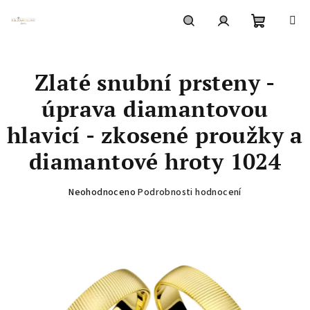
Přejít
na
obsah
Nákupní
Hledat
Přihlášení
Zlaté snubní prsteny -
košík
úprava diamantovou
hlavicí - zkosené proužky a
diamantové hroty 1024
Průměrné
Neohodnoceno
Podrobnosti hodnocení
hodnocení
produktu
je
0,0
z
5
hvězdiček.