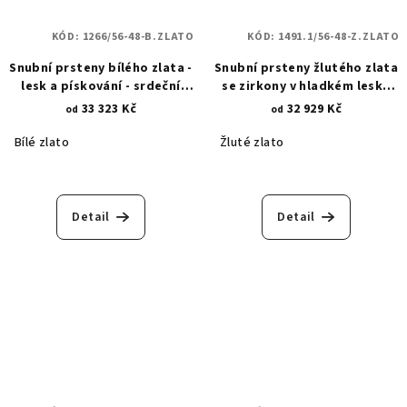
KÓD:
1266/56-48-B.ZLATO
KÓD:
1491.1/56-48-Z.ZLATO
Snubní prsteny bílého zlata -
Snubní prsteny žlutého zlata
lesk a pískování - srdeční
se zirkony v hladkém lesku
záležitost 1266
1491.1
33 323 Kč
32 929 Kč
od
od
Bílé zlato
Žluté zlato
Detail
Detail