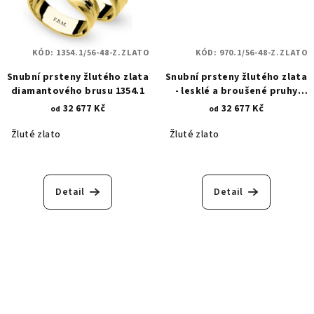
KÓD:
1354.1/56-48-Z.ZLATO
KÓD:
970.1/56-48-Z.ZLATO
Snubní prsteny žlutého zlata
Snubní prsteny žlutého zlata
diamantového brusu 1354.1
- lesklé a broušené pruhy
970.1
32 677 Kč
32 677 Kč
od
od
Žluté zlato
Žluté zlato
Detail
Detail