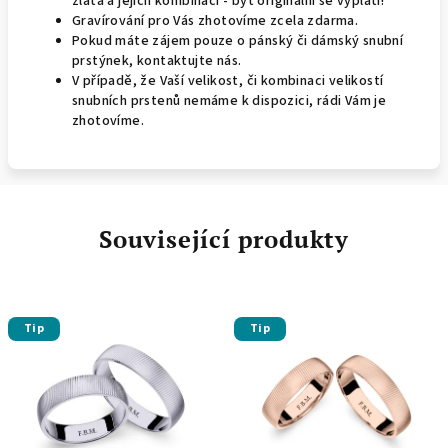
zlata a jejich kombinací - být originální se vyplatí!
Gravírování pro Vás zhotovíme zcela zdarma.
Pokud máte zájem pouze o pánský či dámský snubní
prstýnek, kontaktujte nás.
V případě, že Vaší velikost, či kombinaci velikostí
snubních prstenů nemáme k dispozici, rádi Vám je
zhotovíme.
Související produkty
Tip
Tip