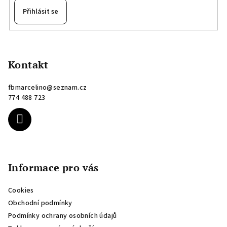
Přihlásit se
Z
á
p
Kontakt
a
fbmarcelino
@
seznam.cz
t
774 488 723
í
Informace pro vás
Cookies
Obchodní podmínky
Podmínky ochrany osobních údajů