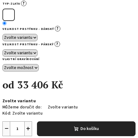
?
TYP-ZLATA
?
VELIKOST PRSTÝNKU - DÁMSKÝ
?
VELIKOST PRSTÝNKU - PÁNSKÝ
VLASTNÍ GRAVÍROVÁNÍ
od
33 406 Kč
Měrná
Zvolte variantu
cena:
Můžeme doručit do:
Zvolte variantu
Kód:
Zvolte variantu
−
+
Do košíku