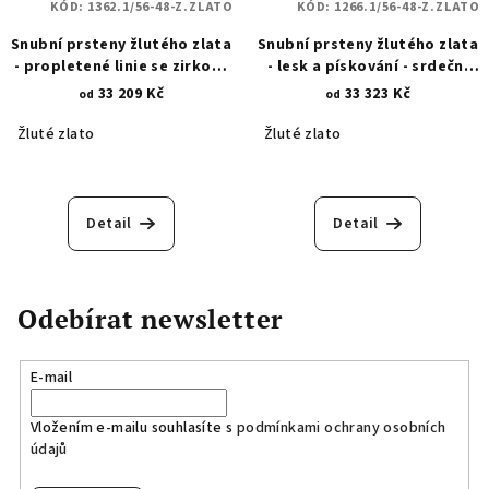
KÓD:
1362.1/56-48-Z.ZLATO
KÓD:
1266.1/56-48-Z.ZLATO
Snubní prsteny žlutého zlata
Snubní prsteny žlutého zlata
- propletené linie se zirkony
- lesk a pískování - srdeční
1362.1
záležitost 1266.1
33 209 Kč
33 323 Kč
od
od
Žluté zlato
Žluté zlato
Detail
Detail
Odebírat newsletter
E-mail
Vložením e-mailu souhlasíte s
podmínkami ochrany osobních
údajů