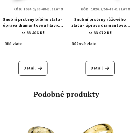
KÓD:
1024.1/56-48-B.ZLATO
KÓD:
1024.2/56-48-R.ZLATO
Snubní prsteny bílého zlata -
Snubní prsteny růžového
úprava diamantovou hlavicí -
zlata - úprava diamantovou
zkosené proužky a
hlavicí - zkosené proužky a
33 406 Kč
33 072 Kč
od
od
diamantové hroty 1024.1
diamantové hroty 1024.2
Bílé zlato
Růžové zlato
Detail
Detail
Podobné produkty