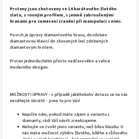
Prsteny jsou zhotoveny ze 14 karátového žlutého
zlata, s rovným profilem, s jemně zabroušenými
hranami pro zamezení zranění při manipulaci s nimi.
Povrch je úpravy diamantového brusu, dozdoben
diamantovou hlavicí do zkosených linií zdobených
diamantovým hrotem.
Prsten jednoduchého přesto nadčasového a velice
moderního designu.
MOŽNOSTI ÚPRAVY - v případě jakéhokoliv dotazu se na nás
neváhejte obrátit - jsme tu pro Vás!
Napište nám, pokud máte zájem o variantu s
diamanty, rádi Váš návrh zrealizujeme.
Nebojte se zvolit jinou variantu, než bílou klasiku. U
nás máte možnost výběru žlutého, bílého a růžového