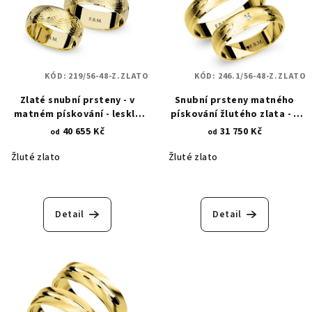
KÓD:
219/56-48-Z.ZLATO
KÓD:
246.1/56-48-Z.ZLATO
Zlaté snubní prsteny - v
Snubní prsteny matného
matném pískování - lesklé
pískování žlutého zlata - s
linie nekonečna 219
lesklým rytím a zirkony 246.1
40 655 Kč
31 750 Kč
od
od
Žluté zlato
Žluté zlato
Detail
Detail