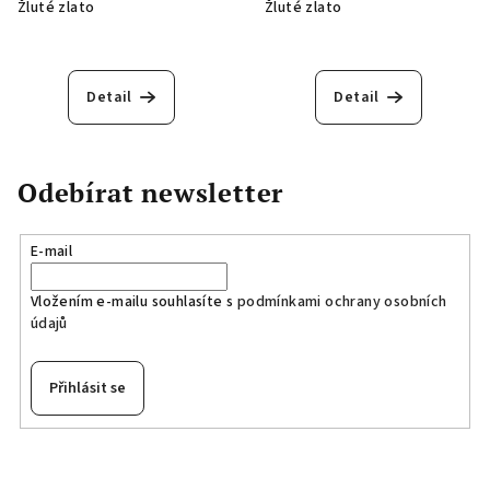
Žluté zlato
Žluté zlato
Detail
Detail
Odebírat newsletter
E-mail
Vložením e-mailu souhlasíte s
podmínkami ochrany osobních
údajů
Přihlásit se
Z
á