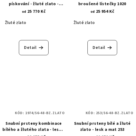
pískování - žluté zlato -
broušené lístečky 1020
lesklá povrchová úprava -
25 770 Kč
25 954 Kč
od
od
půlkruhy a linie 421.1
Žluté zlato
Žluté zlato
Detail
Detail
KÓD:
1974/56-48-BZ.ZLATO
KÓD:
253/56-48-BZ.ZLATO
Snubní prsteny kombinace
Snubní prsteny bílé a žluté
bílého a žlutého zlata - lesk a
zlato - lesk a mat 253
diamantový brus 1974