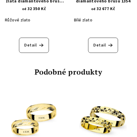
zlata diamantového brusu
diamantového brusu 1354
1354.2
32 350 Kč
32 677 Kč
od
od
Růžové zlato
Bílé zlato
Detail
Detail
Podobné produkty