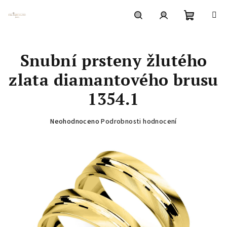
Přejít
na
obsah
Nákupní
Hledat
Přihlášení
Snubní prsteny žlutého
košík
zlata diamantového brusu
1354.1
Průměrné
Neohodnoceno
Podrobnosti hodnocení
hodnocení
produktu
je
0,0
z
5
hvězdiček.