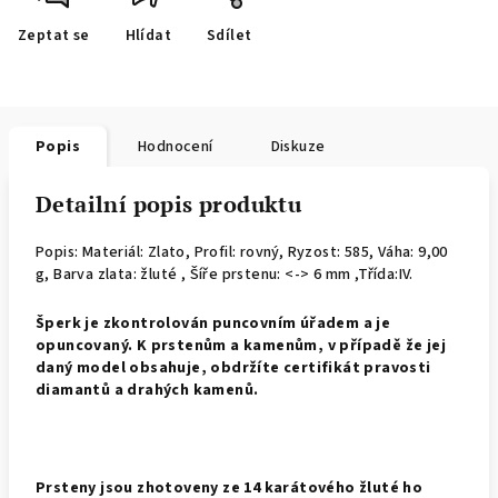
Zeptat se
Hlídat
Sdílet
Popis
Hodnocení
Diskuze
Detailní popis produktu
Popis: Materiál: Zlato, Profil: rovný,
Ryzost: 585, Váha: 9,00
g, Barva zlata: žluté , Šíře prstenu: <-> 6 mm ,Třída:IV.
Š
perk je zkontrolován puncovním úřadem a je
opuncovaný. K prstenům a kamenům, v případě že jej
daný model obsahuje, obdržíte certifikát pravosti
diamantů a drahých kamenů.
Prsteny jsou zhotoveny ze 14 karátového žluté ho