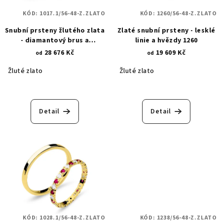
KÓD:
1017.1/56-48-Z.ZLATO
KÓD:
1260/56-48-Z.ZLATO
Snubní prsteny žlutého zlata
Zlaté snubní prsteny - lesklé
- diamantový brus a
linie a hvězdy 1260
vodorovné zirkony 1017.1
28 676 Kč
19 609 Kč
od
od
Žluté zlato
Žluté zlato
Detail
Detail
KÓD:
1028.1/56-48-Z.ZLATO
KÓD:
1238/56-48-Z.ZLATO