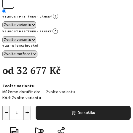
?
VELIKOST PRSTÝNKU - DÁMSKÝ
?
VELIKOST PRSTÝNKU - PÁNSKÝ
VLASTNÍ GRAVÍROVÁNÍ
od
32 677 Kč
Měrná
Zvolte variantu
cena:
Můžeme doručit do:
Zvolte variantu
Kód:
Zvolte variantu
−
+
Do košíku