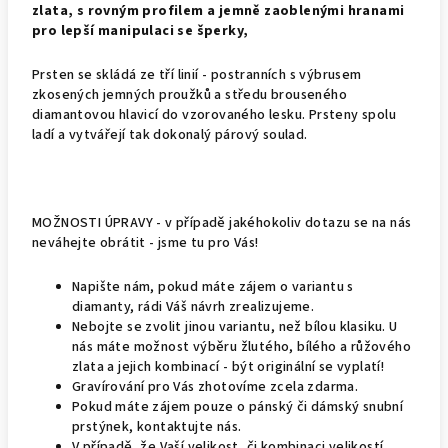
zlata, s rovným profilem a jemně zaoblenými hranami
pro lepší manipulaci se šperky,
Prsten se skládá ze tří linií - postranních s výbrusem
zkosených jemných proužků a středu brouseného
diamantovou hlavicí do vzorovaného lesku. Prsteny spolu
ladí a vytvářejí tak dokonalý párový soulad.
MOŽNOSTI ÚPRAVY - v případě jakéhokoliv dotazu se na nás
neváhejte obrátit - jsme tu pro Vás!
Napište nám, pokud máte zájem o variantu s
diamanty, rádi Váš návrh zrealizujeme.
Nebojte se zvolit jinou variantu, než bílou klasiku. U
nás máte možnost výběru žlutého, bílého a růžového
zlata a jejich kombinací - být originální se vyplatí!
Gravírování pro Vás zhotovíme zcela zdarma.
Pokud máte zájem pouze o pánský či dámský snubní
prstýnek, kontaktujte nás.
V případě, že Vaší velikost, či kombinaci velikostí