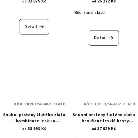
32 875 Kč
26 272 Kč
od
od
Bílo-žluté zlato
Detail
Detail
KÓD:
1019.1/56-48-Z.ZLATO
KÓD:
1018.1/56-48-Z.ZLATO
Snubní prsteny žlutého zlata
Snubní prsteny žlutého zlata
- kombinace lesku a
- broušené lesklé hroty
broušených hrotů se zirkony
1018.1
38 993 Kč
37 029 Kč
od
od
1019.1