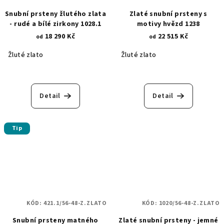
Snubní prsteny žlutého zlata
Zlaté snubní prsteny s
- rudé a bílé zirkony 1028.1
motivy hvězd 1238
18 290 Kč
22 515 Kč
od
od
Žluté zlato
Žluté zlato
Detail
Detail
Tip
KÓD:
421.1/56-48-Z.ZLATO
KÓD:
1020/56-48-Z.ZLATO
Snubní prsteny matného
Zlaté snubní prsteny - jemné