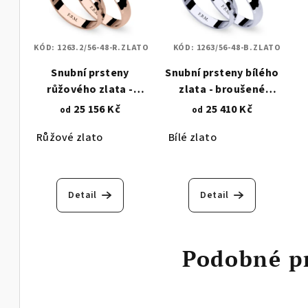
KÓD:
1263.2/56-48-R.ZLATO
KÓD:
1263/56-48-B.ZLATO
Snubní prsteny
Snubní prsteny bílého
růžového zlata -
zlata - broušené
broušené
šestiúhelníky 1263
25 156 Kč
25 410 Kč
od
od
šestiúhelníky 1263.2
Růžové zlato
Bílé zlato
Detail
Detail
Podobné p