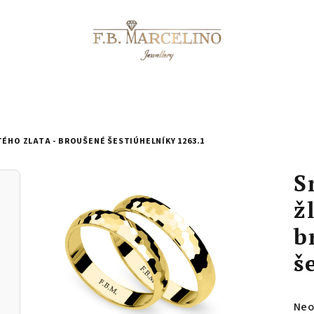
ÉHO ZLATA - BROUŠENÉ ŠESTIÚHELNÍKY 1263.1
S
ž
b
š
Prů
Neo