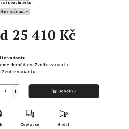
STNÍ GRAVÍROVÁNÍ
od
25 410 Kč
ná
a:
lte variantu
eme doručit do:
Zvolte variantu
:
Zvolte variantu
+
Do košíku
sk
Zeptat se
Hlídat