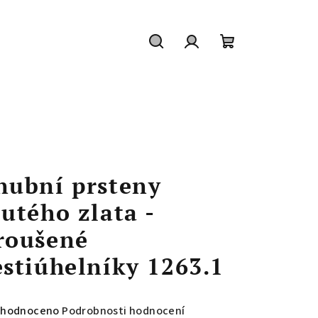
Hledat
Přihlášení
Nákupní
košík
nubní prsteny
lutého zlata -
roušené
estiúhelníky 1263.1
měrné
hodnoceno
Podrobnosti hodnocení