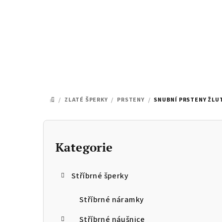
Přejít
na
obsah
/
ZLATÉ ŠPERKY
/
PRSTENY
/
SNUBNÍ PRSTENY ŽLUT
DOMŮ
P
o
Kategorie
Přeskočit
kategorie
s
Stříbrné šperky
t
r
Stříbrné náramky
Stříbrné náušnice