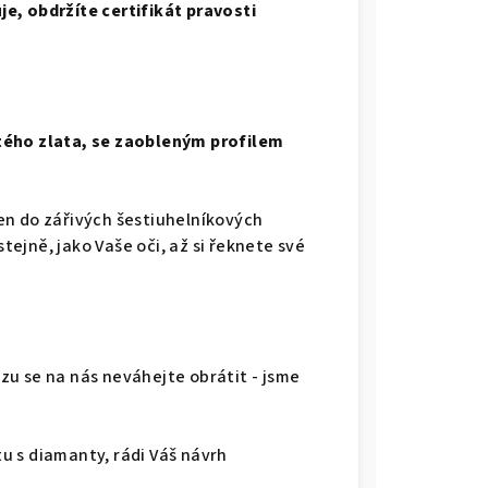
e, obdržíte certifikát pravosti
tého zlata, se zaobleným profilem
en do zářivých šestiuhelníkových
stejně, jako Vaše oči, až si řeknete své
u se na nás neváhejte obrátit - jsme
u s diamanty, rádi Váš návrh