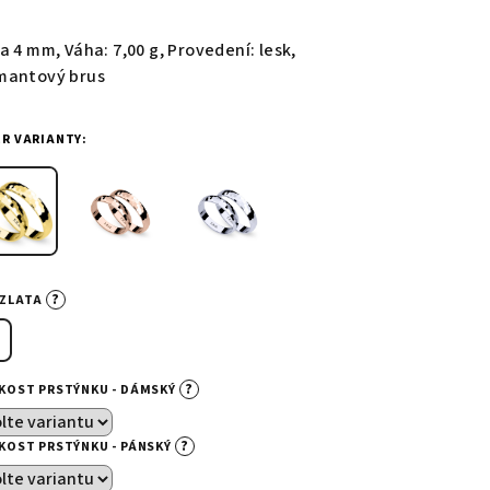
nocení
duktu
a 4 mm, Váha: 7,00 g, Provedení: lesk,
mantový brus
ĚR VARIANTY:
zdiček.
?
-ZLATA
?
IKOST PRSTÝNKU - DÁMSKÝ
?
IKOST PRSTÝNKU - PÁNSKÝ