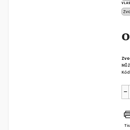
VLA
Měr
cen
Zvo
Můž
Kód
−
Ti