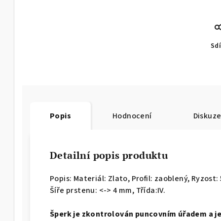
Sdí
Popis
Hodnocení
Diskuz
Detailní popis produktu
Popis: Materiál: Zlato, Profil: zaoblený,
Ryzost: 
Šíře prstenu: <-> 4 mm, Třída:IV.
Š
perk je zkontrolován puncovním úřadem a j