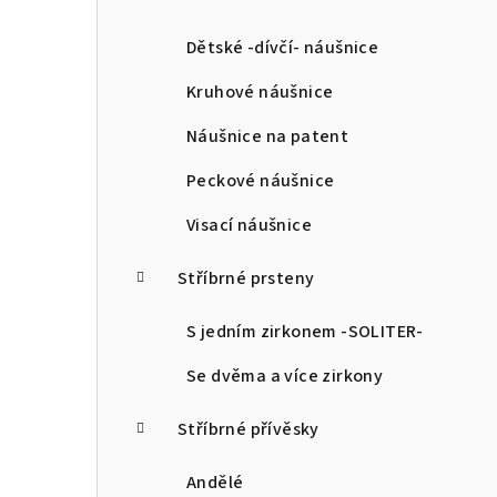
a
n
Dětské -dívčí- náušnice
n
Kruhové náušnice
í
Náušnice na patent
p
Peckové náušnice
a
Visací náušnice
n
Stříbrné prsteny
e
l
S jedním zirkonem -SOLITER-
Se dvěma a více zirkony
Stříbrné přívěsky
Andělé