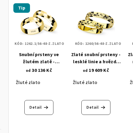
Tip
KÓD:
1262.1/56-48-Z.ZLATO
KÓD:
1260/56-48-Z.ZLATO
Snubní prsteny ve
Zlaté snubní prsteny -
Zl
žlutém zlatě -
lesklé linie a hvězdy
broušené 1262.1
1260
30 136 Kč
19 609 Kč
od
od
Žluté zlato
Žluté zlato
Ž
Detail
Detail