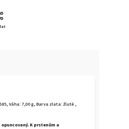
let
e
585, Váha: 7,00 g, Barva zlata: žluté ,
e opuncovaný. K prstenům a