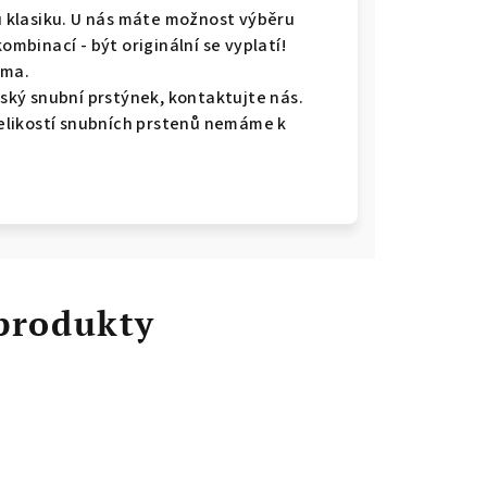
ou klasiku. U nás máte možnost výběru
kombinací - být originální se vyplatí!
rma.
ký snubní prstýnek, kontaktujte nás.
 velikostí snubních prstenů nemáme k
 produkty