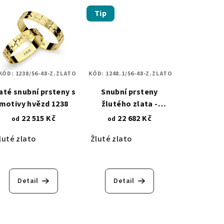
Tip
KÓD:
1238/56-48-Z.ZLATO
KÓD:
1248.1/56-48-Z.ZLATO
até snubní prsteny s
Snubní prsteny
motivy hvězd 1238
žlutého zlata -
diamantový lesklý
22 515 Kč
22 682 Kč
od
od
brus 1248.1
luté zlato
Žluté zlato
Detail
Detail