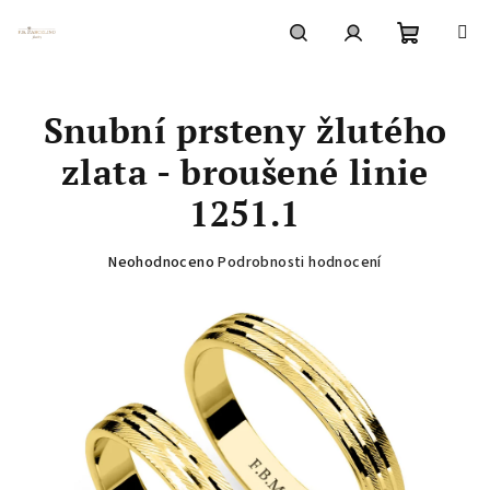
Přejít
na
obsah
Nákupní
Hledat
Přihlášení
Snubní prsteny žlutého
košík
zlata - broušené linie
1251.1
Průměrné
Neohodnoceno
Podrobnosti hodnocení
hodnocení
produktu
je
0,0
z
5
hvězdiček.