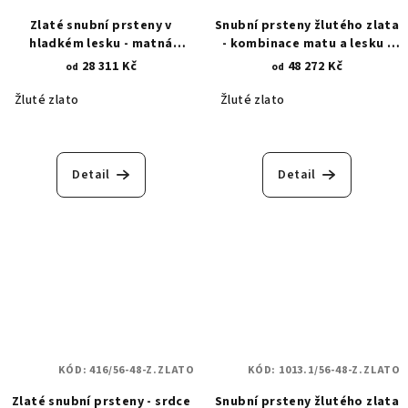
Zlaté snubní prsteny v
Snubní prsteny žlutého zlata
hladkém lesku - matná
- kombinace matu a lesku -
asymetrická povrchová
pískované proužky 368.1
28 311 Kč
48 272 Kč
od
od
rytina 1207
Žluté zlato
Žluté zlato
Detail
Detail
KÓD:
416/56-48-Z.ZLATO
KÓD:
1013.1/56-48-Z.ZLATO
Zlaté snubní prsteny - srdce
Snubní prsteny žlutého zlata