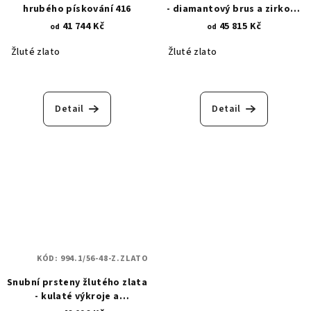
hrubého pískování 416
- diamantový brus a zirkony
1013.1
41 744 Kč
45 815 Kč
od
od
Žluté zlato
Žluté zlato
Detail
Detail
KÓD:
994.1/56-48-Z.ZLATO
Snubní prsteny žlutého zlata
- kulaté výkroje a
diamantové hroty 994.1