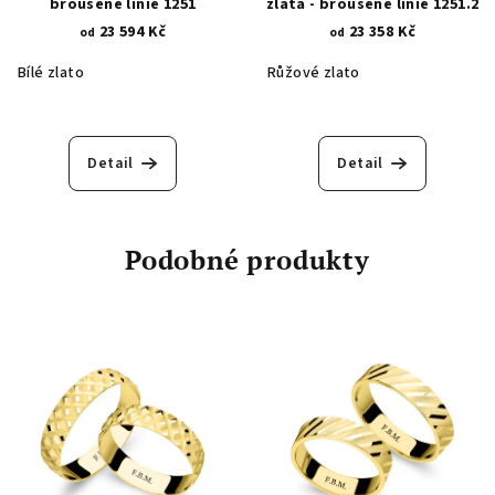
broušené linie 1251
zlata - broušené linie 1251.2
23 594 Kč
23 358 Kč
od
od
Bílé zlato
Růžové zlato
Detail
Detail
Podobné produkty