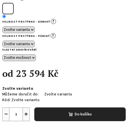
?
VELIKOST PRSTÝNKU - DÁMSKÝ
?
VELIKOST PRSTÝNKU - PÁNSKÝ
VLASTNÍ GRAVÍROVÁNÍ
od
23 594 Kč
Měrná
Zvolte variantu
cena:
Můžeme doručit do:
Zvolte variantu
Kód:
Zvolte variantu
−
+
Do košíku