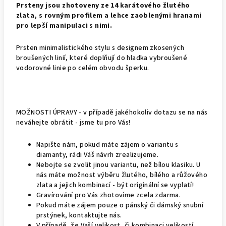
Prsteny jsou zhotoveny ze 14 karátového žlutého
zlata, s rovným profilem a lehce zaoblenými hranami
pro lepší manipulaci s nimi.
Prsten minimalistického stylu s designem zkosených
broušených linií, které doplňují do hladka vybroušené
vodorovné linie po celém obvodu šperku.
MOŽNOSTI ÚPRAVY - v případě jakéhokoliv dotazu se na nás
neváhejte obrátit - jsme tu pro Vás!
Napište nám, pokud máte zájem o variantu s
diamanty, rádi Váš návrh zrealizujeme.
Nebojte se zvolit jinou variantu, než bílou klasiku. U
nás máte možnost výběru žlutého, bílého a růžového
zlata a jejich kombinací - být originální se vyplatí!
Gravírování pro Vás zhotovíme zcela zdarma.
Pokud máte zájem pouze o pánský či dámský snubní
prstýnek, kontaktujte nás.
V případě, že Vaší velikost, či kombinaci velikostí