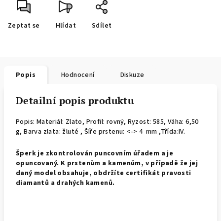
Zeptat se
Hlídat
Sdílet
Popis
Hodnocení
Diskuze
Detailní popis produktu
Popis: Materiál: Zlato, Profil: rovný,
Ryzost: 585, Váha: 6,50
g, Barva zlata: žluté , Šíře prstenu: <-> 4 mm ,Třída:IV.
Š
perk je zkontrolován puncovním úřadem a je
opuncovaný. K prstenům a kamenům, v případě že jej
daný model obsahuje, obdržíte certifikát pravosti
diamantů a drahých kamenů.