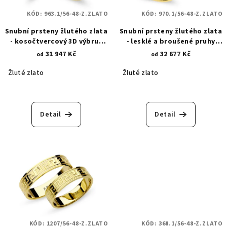
KÓD:
963.1/56-48-Z.ZLATO
KÓD:
970.1/56-48-Z.ZLATO
Snubní prsteny žlutého zlata
Snubní prsteny žlutého zlata
- kosočtvercový 3D výbrus
- lesklé a broušené pruhy
963.1
970.1
31 947 Kč
32 677 Kč
od
od
Žluté zlato
Žluté zlato
Detail
Detail
KÓD:
1207/56-48-Z.ZLATO
KÓD:
368.1/56-48-Z.ZLATO