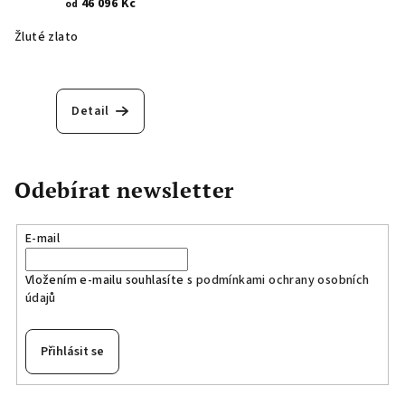
46 096 Kč
od
Žluté zlato
Detail
Odebírat newsletter
E-mail
Vložením e-mailu souhlasíte s
podmínkami ochrany osobních
údajů
Přihlásit se
Z