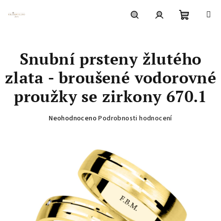
Přejít
na
obsah
Nákupní
Hledat
Přihlášení
Snubní prsteny žlutého
košík
zlata - broušené vodorovné
proužky se zirkony 670.1
Průměrné
Neohodnoceno
Podrobnosti hodnocení
hodnocení
produktu
je
0,0
z
5
hvězdiček.