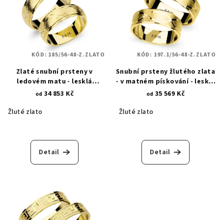
KÓD:
185/56-48-Z.ZLATO
KÓD:
197.1/56-48-Z.ZLATO
Zlaté snubní prsteny v
Snubní prsteny žlutého zlata
ledovém matu - lesklá
- v matném pískování - lesklé
povrchová úprava - dvě
linie 197.1
34 853 Kč
35 569 Kč
od
od
zvlněné linie 185
Žluté zlato
Žluté zlato
Detail
Detail