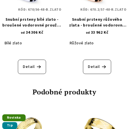
KÓD:
670/56-48-B.ZLATO
KÓD:
670.2/57-48-R.ZLATO
Snubní prsteny bílé zlato -
Snubní prsteny růžového
broušené vodorovné proužky
zlata - broušené vodorovné
se zirkony 670
proužky se zirkony 670.2
34 306 Kč
33 962 Kč
od
od
Bílé zlato
Růžové zlato
Detail
Detail
Podobné produkty
Novinka
Tip