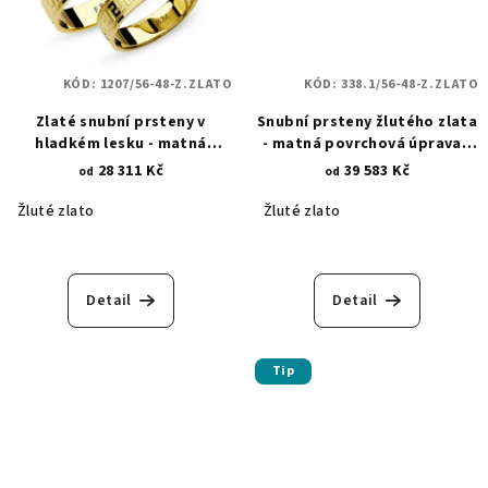
KÓD:
1207/56-48-Z.ZLATO
KÓD:
338.1/56-48-Z.ZLATO
Zlaté snubní prsteny v
Snubní prsteny žlutého zlata
hladkém lesku - matná
- matná povrchová úprava -
asymetrická povrchová
lesklé rytiny - šachovnice
28 311 Kč
39 583 Kč
od
od
rytina 1207
338.1
Žluté zlato
Žluté zlato
Detail
Detail
Tip