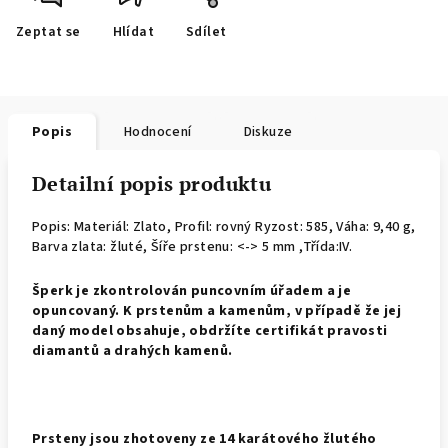
Zeptat se
Hlídat
Sdílet
Popis
Hodnocení
Diskuze
Detailní popis produktu
Popis: Materiál: Zlato, Profil: rovný
Ryzost: 585, Váha: 9,40 g,
Barva zlata: žluté, Šíře prstenu: <-> 5 mm ,Třída:IV.
Š
perk je zkontrolován puncovním úřadem a je
opuncovaný. K prstenům a kamenům, v případě že jej
daný model obsahuje, obdržíte certifikát pravosti
diamantů a drahých kamenů.
Prsteny jsou zhotoveny ze 14 karátového žlutého