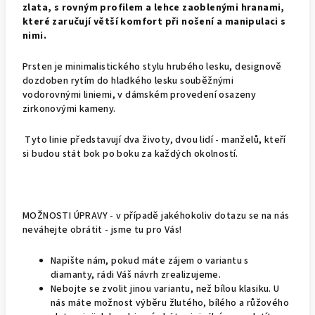
zlata, s rovným profilem a lehce zaoblenými hranami,
které zaručují větší komfort při nošení a manipulaci s
nimi.
Prsten je minimalistického stylu hrubého lesku, designově
dozdoben rytím do hladkého lesku souběžnými
vodorovnými liniemi, v dámském provedení osazeny
zirkonovými kameny.
Tyto linie představují dva životy, dvou lidí - manželů, kteří
si budou stát bok po boku za každých okolností.
MOŽNOSTI ÚPRAVY - v případě jakéhokoliv dotazu se na nás
neváhejte obrátit - jsme tu pro Vás!
Napište nám, pokud máte zájem o variantu s
diamanty, rádi Váš návrh zrealizujeme.
Nebojte se zvolit jinou variantu, než bílou klasiku. U
nás máte možnost výběru žlutého, bílého a růžového