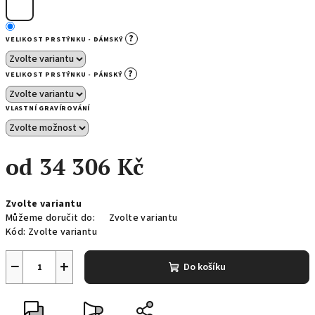
?
VELIKOST PRSTÝNKU - DÁMSKÝ
?
VELIKOST PRSTÝNKU - PÁNSKÝ
VLASTNÍ GRAVÍROVÁNÍ
od
34 306 Kč
Měrná
Zvolte variantu
cena:
Můžeme doručit do:
Zvolte variantu
Kód:
Zvolte variantu
−
+
Do košíku