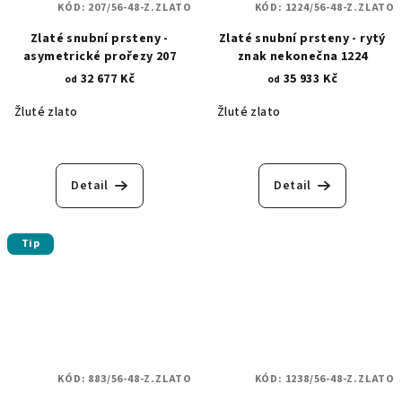
KÓD:
207/56-48-Z.ZLATO
KÓD:
1224/56-48-Z.ZLATO
Zlaté snubní prsteny -
Zlaté snubní prsteny - rytý
asymetrické prořezy 207
znak nekonečna 1224
32 677 Kč
35 933 Kč
od
od
Žluté zlato
Žluté zlato
Detail
Detail
Tip
KÓD:
883/56-48-Z.ZLATO
KÓD:
1238/56-48-Z.ZLATO