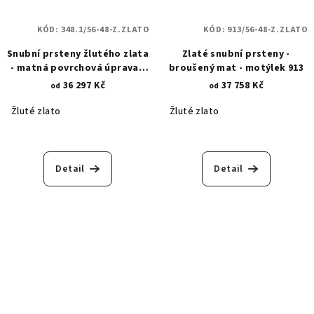
KÓD:
348.1/56-48-Z.ZLATO
KÓD:
913/56-48-Z.ZLATO
Snubní prsteny žlutého zlata
Zlaté snubní prsteny -
- matná povrchová úprava -
broušený mat - motýlek 913
lesklé rytiny a matné
36 297 Kč
37 758 Kč
od
od
pískování 348.1
Žluté zlato
Žluté zlato
Detail
Detail