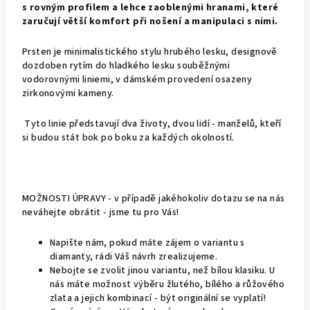
s rovným profilem a lehce zaoblenými hranami, které
zaručují větší komfort při nošení a manipulaci s nimi.
Prsten je minimalistického stylu hrubého lesku, designově
dozdoben rytím do hladkého lesku souběžnými
vodorovnými liniemi, v dámském provedení osazeny
zirkonovými kameny.
Tyto linie představují dva životy, dvou lidí - manželů, kteří
si budou stát bok po boku za každých okolností.
MOŽNOSTI ÚPRAVY - v případě jakéhokoliv dotazu se na nás
neváhejte obrátit - jsme tu pro Vás!
Napište nám, pokud máte zájem o variantu s
diamanty, rádi Váš návrh zrealizujeme.
Nebojte se zvolit jinou variantu, než bílou klasiku. U
nás máte možnost výběru žlutého, bílého a růžového
zlata a jejich kombinací - být originální se vyplatí!