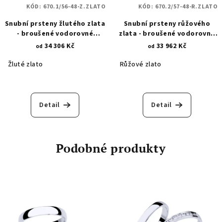
KÓD:
670.1/56-48-Z.ZLATO
KÓD:
670.2/57-48-R.ZLATO
Snubní prsteny žlutého zlata
Snubní prsteny růžového
- broušené vodorovné
zlata - broušené vodorovné
proužky se zirkony 670.1
proužky se zirkony 670.2
34 306 Kč
33 962 Kč
od
od
Žluté zlato
Růžové zlato
Detail
Detail
Podobné produkty