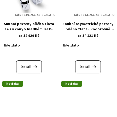
KÓD:
1491/56-48-B.ZLATO
KÓD:
1831/56-48-B.ZLATO
Snubní prsteny bílého zlata
Snubní asymetrické prsteny
se zirkony v hladkém lesku
bílého zlata - vodorovně
1491
osázené zirkony 1831
32 929 Kč
34 121 Kč
od
od
Bílé zlato
Bílé zlato
Detail
Detail
Novinka
Novinka