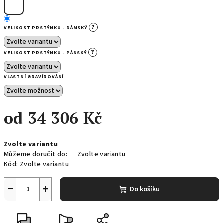
?
VELIKOST PRSTÝNKU - DÁMSKÝ
?
VELIKOST PRSTÝNKU - PÁNSKÝ
VLASTNÍ GRAVÍROVÁNÍ
od
34 306 Kč
Měrná
Zvolte variantu
cena:
Můžeme doručit do:
Zvolte variantu
Kód:
Zvolte variantu
−
+
Do košíku