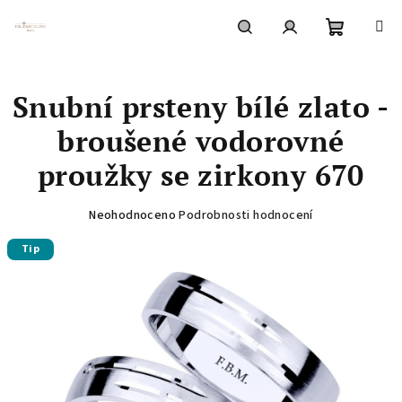
Přejít
na
obsah
Nákupní
Hledat
Přihlášení
Snubní prsteny bílé zlato -
košík
broušené vodorovné
proužky se zirkony 670
Průměrné
Neohodnoceno
Podrobnosti hodnocení
hodnocení
Tip
produktu
je
0,0
z
5
hvězdiček.