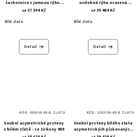
šachovnice s jemnou rýhou
ozdobná rýha osazená
407
zirkonem 881
37 394 Kč
35 484 Kč
od
od
Bílé zlato
Bílé zlato
Detail
Detail
KÓD:
489/56-48-B.ZLATO
KÓD:
1242/56-48-B.ZLATO
Snubní asymetrické prsteny
Snubní prsteny bílého zlata
v bílém zlatě - se zirkony 489
asymetrických pískovaných
tvarů - se zirkony 1242