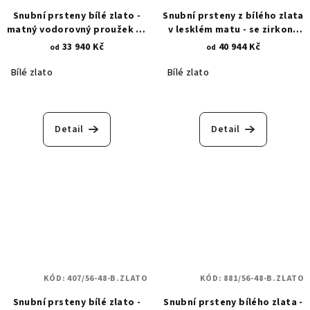
Snubní prsteny bílé zlato -
Snubní prsteny z bílého zlata
matný vodorovný proužek se
v lesklém matu - se zirkony
zirkony 533
460
33 940 Kč
40 944 Kč
od
od
Bílé zlato
Bílé zlato
Průměrné
hodnocení
produktu
Detail
Detail
je
5,0
z
5
hvězdiček.
KÓD:
407/56-48-B.ZLATO
KÓD:
881/56-48-B.ZLATO
Snubní prsteny bílé zlato -
Snubní prsteny bílého zlata -