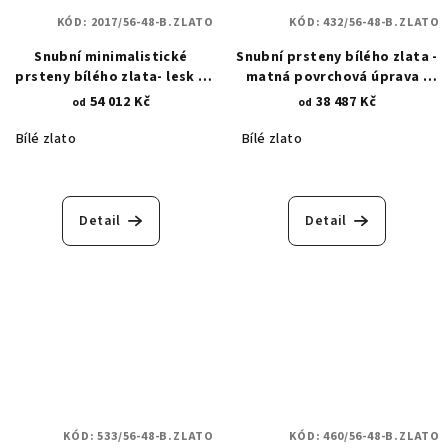
KÓD:
2017/56-48-B.ZLATO
KÓD:
432/56-48-B.ZLATO
Snubní minimalistické
Snubní prsteny bílého zlata -
prsteny bílého zlata- lesk a
matná povrchová úprava -
zirkony 5 mm 2017
lesklé rytiny - šachovnice a
54 012 Kč
38 487 Kč
od
od
hvězdy 432
Bílé zlato
Bílé zlato
Průměrné
hodnocení
produktu
Detail
Detail
je
5,0
z
5
hvězdiček.
KÓD:
533/56-48-B.ZLATO
KÓD:
460/56-48-B.ZLATO