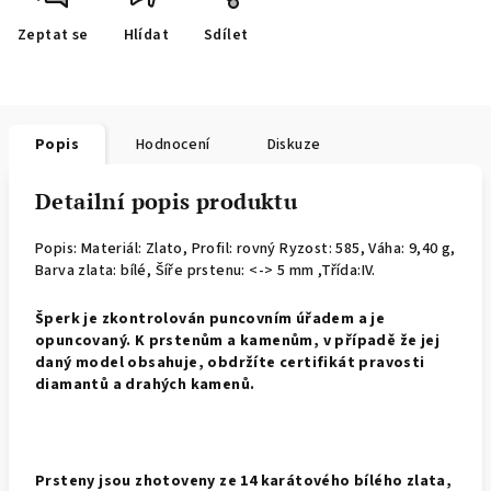
Zeptat se
Hlídat
Sdílet
Popis
Hodnocení
Diskuze
Detailní popis produktu
Popis: Materiál: Zlato, Profil: rovný
Ryzost: 585, Váha: 9,40 g,
Barva zlata: bílé, Šíře prstenu: <-> 5 mm ,Třída:IV.
Š
perk je zkontrolován puncovním úřadem a je
opuncovaný. K prstenům a kamenům, v případě že jej
daný model obsahuje, obdržíte certifikát pravosti
diamantů a drahých kamenů.
Prsteny jsou zhotoveny ze 14 karátového bílého zlata,