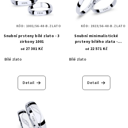
KÓD:
1001/56-48-B.ZLATO
KÓD:
1923/56-48-B.ZLATO
Snubní prsteny bílé zlato - 3
Snubní minimalistické
zirkony 1001
prsteny bílého zlata -
zirkonové osázení 1923
27 301 Kč
22 571 Kč
od
od
Bílé zlato
Bílé zlato
Detail
Detail