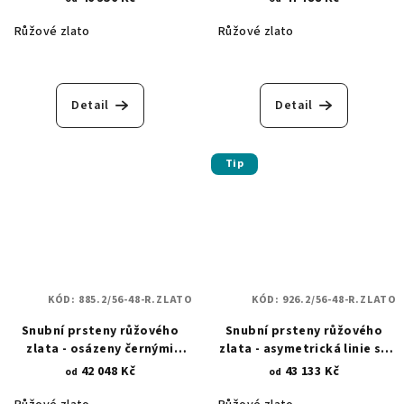
368.2
Růžové zlato
Růžové zlato
Detail
Detail
Tip
KÓD:
885.2/56-48-R.ZLATO
KÓD:
926.2/56-48-R.ZLATO
Snubní prsteny růžového
Snubní prsteny růžového
zlata - osázeny černými
zlata - asymetrická linie se
zirkonovými kameny 885.2
zirkony 926.2
42 048 Kč
43 133 Kč
od
od