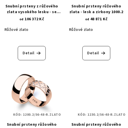
Snubní prsteny z růžového
Snubní prsteny růžového
zlata vysokého lesku - se
zlata - lesk a zirkony 1000.2
zirkony 466.2
106 372 Kč
48 871 Kč
od
od
Růžové zlato
Růžové zlato
Detail
Detail
KÓD:
1200.2/56-48-R.ZLATO
KÓD:
1230.2/56-48-R.ZLATO
Snubní prsteny růžového
Snubní prsteny růžového