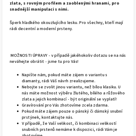
zlata, s rovným profilem a zaoblenými hranami, pro
snadnější manipulaci s nimi.
Šperk hladkého okouzlujícího lesku. Pro všechny, kteří mají
rádi decentní a moderní prsteny.
MOŽNOSTI ÚPRAVY - v případě jakéhokoliv dotazu se na nás
neváhejte obrátit - jsme tu pro Vás!
Napište nám, pokud máte zájem o variantu s
diamanty, rádi Váš návrh zrealizujeme.
Nebojte se zvolit jinou variantu, než bílou klasiku. U
nás máte možnost výběru žlutého, bílého a růžového
zlata a jejich kombinací - být originální se vyplatí!
Gravírování pro Vás zhotovíme zcela zdarma.
Pokud máte zájem pouze o pánský či dámský snubní
prstýnek, kontaktujte nás.
V případě, že Vaší velikost, či kombinaci velikostí
snubních prstenů nemáme k dispozici, rádi Vám je
zhotovíme.