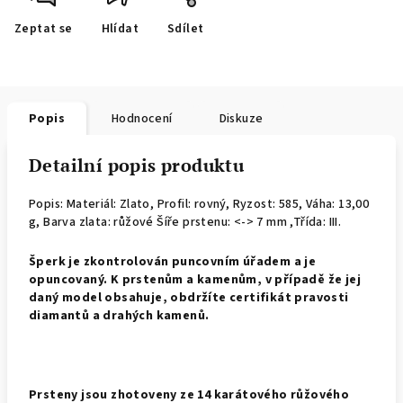
Zeptat se
Hlídat
Sdílet
Popis
Hodnocení
Diskuze
Detailní popis produktu
Popis: Materiál: Zlato, Profil: rovný,
Ryzost: 585, Váha: 13,00
g, Barva zlata: růžové Šíře prstenu: <-> 7 mm ,Třída: III.
Š
perk je zkontrolován puncovním úřadem a je
opuncovaný. K prstenům a kamenům, v případě že jej
daný model obsahuje, obdržíte certifikát pravosti
diamantů a drahých kamenů.
Prsteny jsou zhotoveny ze 14 karátového růžového