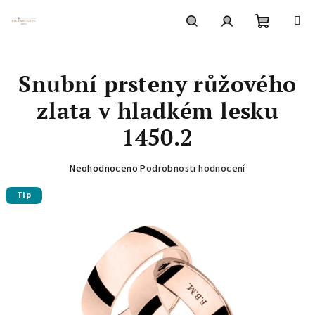
Přejít
na
obsah
Nákupní
Hledat
Přihlášení
Snubní prsteny růžového
košík
zlata v hladkém lesku
1450.2
Průměrné
Neohodnoceno
Podrobnosti hodnocení
hodnocení
Tip
produktu
je
0,0
z
5
hvězdiček.