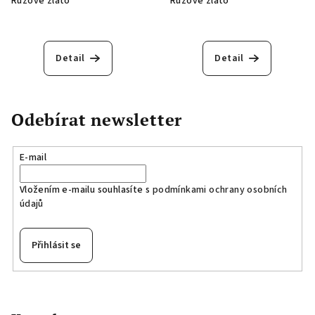
Růžové zlato
Růžové zlato
Detail
Detail
Odebírat newsletter
E-mail
Vložením e-mailu souhlasíte s
podmínkami ochrany osobních
údajů
Přihlásit se
Z
á