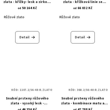
zlata - křížky- lesk a zirkony
zlata - křížková linie se
1200.2
zirkonem 1230.2
50 164 Kč
66 032 Kč
od
od
Růžové zlato
Růžové zlato
Detail
Detail
KÓD:
1107.2/56-48-R.ZLATO
KÓD:
368.2/56-48-R.ZLATO
Snubní prsteny růžového
Snubní prsteny růžového
zlata - vysoký lesk -
zlata - kombinace matu a
zirkonové páry - 1107.2
lesku - pískované proužky
46 356 Kč
47 788 Kč
od
od