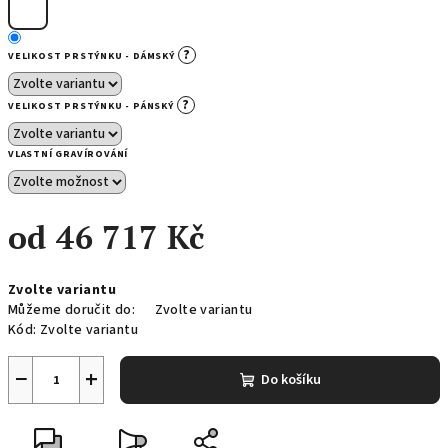
?
VELIKOST PRSTÝNKU - DÁMSKÝ
?
VELIKOST PRSTÝNKU - PÁNSKÝ
VLASTNÍ GRAVÍROVÁNÍ
od
46 717 Kč
Měrná
Zvolte variantu
cena:
Můžeme doručit do:
Zvolte variantu
Kód:
Zvolte variantu
−
+
Do košíku