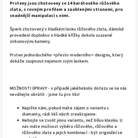
Prsteny jsou zhotoveny ze 14 karátového růžového
zlata, s rovným profilem a zaoblenými stranami, pro
snadnější manipulaci s nimi.
Šperk zhotovený v hladkém lesku růžového zlata, dámské
provedení doplněno o hladké křížky dokola osazené
zirkonovými kameny.
Prsten jednoduchého =přesto moderního= designu, který
dokáže zaujmout nejenom svým leskem.
MOŽNOSTI ÚPRAVY - v případě jakéhokoliv dotazu se na nás
neváhejte obrátit - jsme tu pro Vás!
Napište nám, pokud máte zájem o variantu s
diamanty, rádi Váš návrh zrealizujeme.
Nebojte se zvolit jinou variantu, než bílou klasiku. U
nás máte možnost výběru růžového, růžového a
růžového zlata a jejich kombinací - být originální se