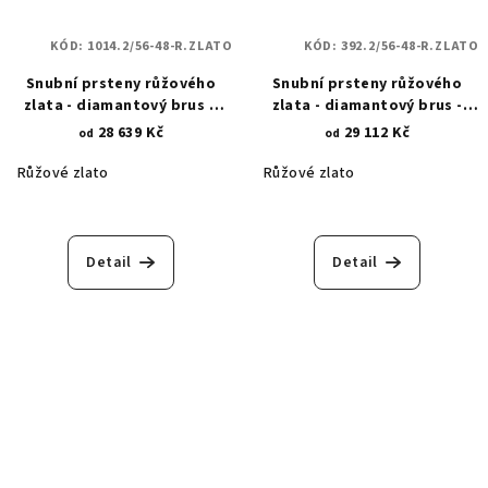
KÓD:
1014.2/56-48-R.ZLATO
KÓD:
392.2/56-48-R.ZLATO
Snubní prsteny růžového
Snubní prsteny růžového
zlata - diamantový brus a
zlata - diamantový brus -
zirkony 1014.2
propletené linie 392.2
28 639 Kč
29 112 Kč
od
od
Růžové zlato
Růžové zlato
Detail
Detail