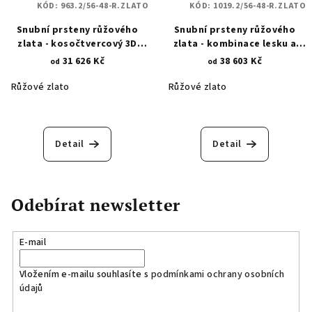
KÓD:
963.2/56-48-R.ZLATO
KÓD:
1019.2/56-48-R.ZLATO
Snubní prsteny růžového
Snubní prsteny růžového
zlata - kosočtvercový 3D
zlata - kombinace lesku a
výbrus 963.2
broušených hrotů se zirkony
31 626 Kč
38 603 Kč
od
od
1019.2
Růžové zlato
Růžové zlato
Detail
Detail
Odebírat newsletter
E-mail
Vložením e-mailu souhlasíte s
podmínkami ochrany osobních
údajů