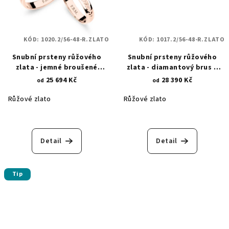
KÓD:
1020.2/56-48-R.ZLATO
KÓD:
1017.2/56-48-R.ZLATO
Snubní prsteny růžového
Snubní prsteny růžového
zlata - jemné broušené
zlata - diamantový brus a
lístečky 1020.2
vodorovné zirkony 1017.2
25 694 Kč
28 390 Kč
od
od
Růžové zlato
Růžové zlato
Detail
Detail
Tip