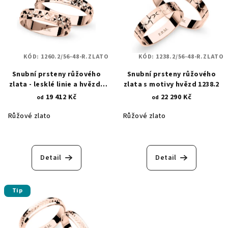
KÓD:
1260.2/56-48-R.ZLATO
KÓD:
1238.2/56-48-R.ZLATO
Snubní prsteny růžového
Snubní prsteny růžového
zlata - lesklé linie a hvězdy
zlata s motivy hvězd 1238.2
1260.2
19 412 Kč
22 290 Kč
od
od
Růžové zlato
Růžové zlato
Detail
Detail
Tip