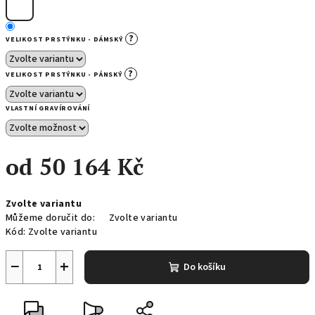
?
VELIKOST PRSTÝNKU - DÁMSKÝ
?
VELIKOST PRSTÝNKU - PÁNSKÝ
VLASTNÍ GRAVÍROVÁNÍ
od
50 164 Kč
Měrná
Zvolte variantu
cena:
Můžeme doručit do:
Zvolte variantu
Kód:
Zvolte variantu
−
+
Do košíku