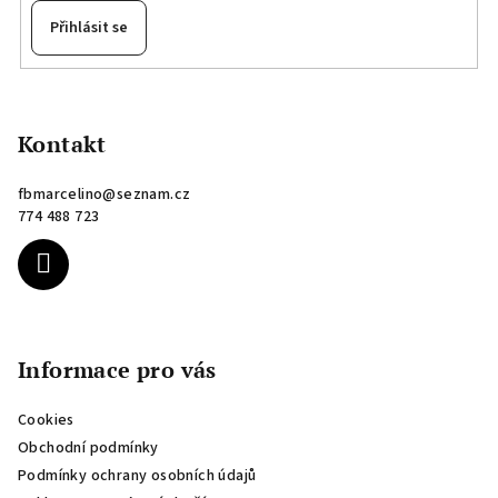
Přihlásit se
Z
á
p
Kontakt
a
fbmarcelino
@
seznam.cz
t
774 488 723
í
Informace pro vás
Cookies
Obchodní podmínky
Podmínky ochrany osobních údajů