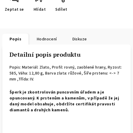
Zeptat se
Hlídat
Sdílet
Popis
Hodnocení
Diskuze
Detailní popis produktu
Popis: Materiál: Zlato, Profil: rovný, zaoblené hrany,
Ryzost:
585, Váha: 12,80 g, Barva zlata: růžové, Šíře prstenu: <-> 7
mm ,Třída: IV.
Š
perk je zkontrolován puncovním úřadem a je
opuncovaný. K prstenům a kamenům, v případě že jej
daný model obsahuje, obdržíte certifikát pravosti
diamantů a drahých kamenů.