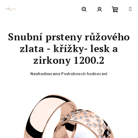
Přejít
na
obsah
Nákupní
Hledat
Přihlášení
Snubní prsteny růžového
košík
zlata - křížky- lesk a
zirkony 1200.2
Průměrné
Neohodnoceno
Podrobnosti hodnocení
hodnocení
produktu
je
0,0
z
5
hvězdiček.