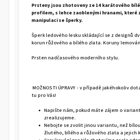
Prsteny jsou zhotoveny ze 14 karátového bíl
profilem, s lehce zaoblenými hranami, které z
manipulaci se šperky.
Šperk ledového lesku skládající se z designů d
korun růžového a bílého zlata. Koruny lemován
Prsten nadčasového moderního stylu.
MOŽNOSTI ÚPRAVY - v případě jakéhokoliv dota
tu pro Vás!
Napište nám, pokud máte zájem o variant
zrealizujeme.
Nebojte se zvolit jinou variantu, než bíl
žlutého, bílého a růžového zlata a jejich 