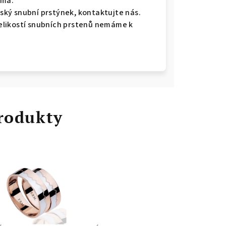
rma.
ký snubní prstýnek, kontaktujte nás.
 velikostí snubních prstenů nemáme k
rodukty