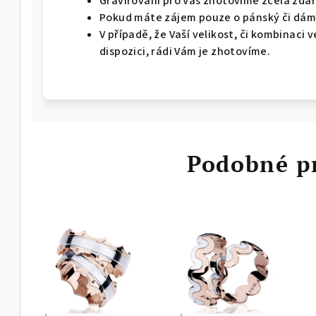
Gravírování pro Vás zhotovíme zcela zda
Pokud máte zájem pouze o pánský či dáms
V případě, že Vaší velikost, či kombinaci
dispozici, rádi Vám je zhotovíme.
Podobné p