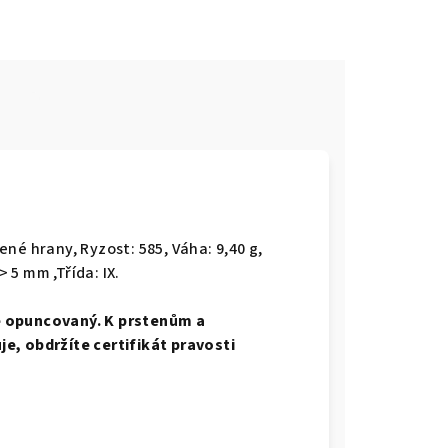
e
blené hrany,
Ryzost: 585, Váha: 9,40 g,
> 5 mm ,Třída: IX.
e opuncovaný. K prstenům a
e, obdržíte certifikát pravosti