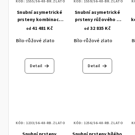
KÓD:
1555/56-48-BR.ZLATO
KÓD:
1559/56-48-BR.ZLATO
K
Snubní asymetrické
Snubní asymetrické
prsteny kombinace
prsteny růžového a
k
růžového a bílého
bílého zlata - hladké
41 481 Kč
32 835 Kč
od
od
zlata - design koruny
vlnky 1559
Bílo-růžové zlato
Bílo-růžové zlato
B
1555
Detail
Detail
KÓD:
1233/56-48-RB.ZLATO
KÓD:
1256/56-48-RB.ZLATO
K
Snubní prsteny
Snubní prsteny bílého