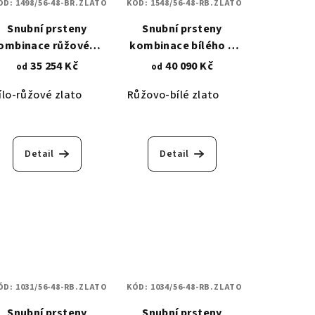
ÓD:
1498/56-48-BR.ZLATO
KÓD:
1548/56-48-RB.ZLATO
Snubní prsteny
Snubní prsteny
ombinace růžového
kombinace bílého a
a bílého zlata -
růžového zlata -
35 254 Kč
40 090 Kč
od
od
asymetrická křivka
srdíčková linie 1548
ílo-růžové zlato
Růžovo-bílé zlato
1498
Detail
Detail
ÓD:
1031/56-48-RB.ZLATO
KÓD:
1034/56-48-RB.ZLATO
Snubní prsteny
Snubní prsteny