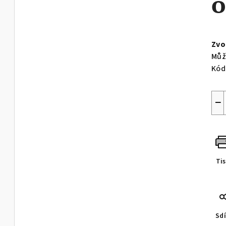
Měr
cen
Zvo
Můž
Kód
−
Ti
Sdí