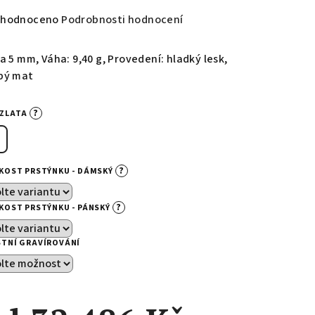
měrné
hodnoceno
Podrobnosti hodnocení
nocení
duktu
a 5 mm, Váha: 9,40 g, Provedení: hladký lesk,
bý mat
?
-ZLATA
zdiček.
?
IKOST PRSTÝNKU - DÁMSKÝ
?
IKOST PRSTÝNKU - PÁNSKÝ
STNÍ GRAVÍROVÁNÍ