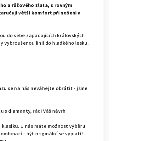
ého a růžového zlata, s rovným
aručují větší komfort při nošení a
vou do sebe zapadajících královských
y vybroušenou linií do hladkého lesku.
zu se na nás neváhejte obrátit - jsme
u s diamanty, rádi Váš návrh
ou klasiku. U nás máte možnost výběru
kombinací - být originální se vyplatí!