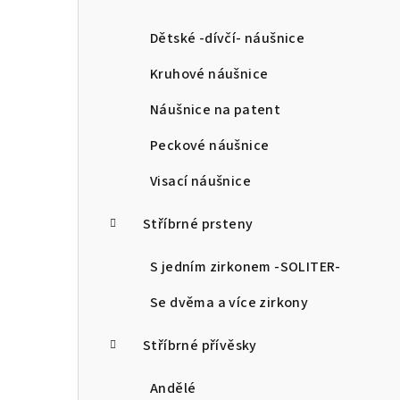
a
n
Dětské -dívčí- náušnice
n
Kruhové náušnice
í
Náušnice na patent
p
Peckové náušnice
a
Visací náušnice
n
Stříbrné prsteny
e
l
S jedním zirkonem -SOLITER-
Se dvěma a více zirkony
Stříbrné přívěsky
Andělé