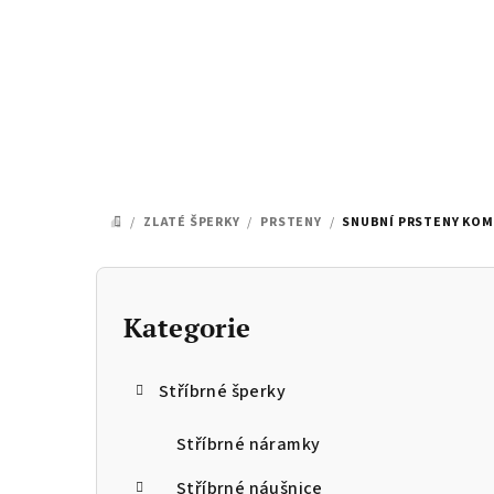
Přejít
na
obsah
/
ZLATÉ ŠPERKY
/
PRSTENY
/
SNUBNÍ PRSTENY KOM
DOMŮ
P
o
Kategorie
Přeskočit
kategorie
s
Stříbrné šperky
t
r
Stříbrné náramky
Stříbrné náušnice