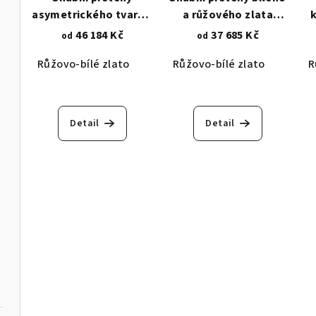
asymetrického tvaru v
a růžového zlata
kombinaci bílého a
hladkého lesku s
46 184 Kč
37 685 Kč
od
od
růžového zlata -
prořezy - propletené
a
Růžovo-bílé zlato
Růžovo-bílé zlato
R
zirkony 1233
osudy 1256
Detail
Detail