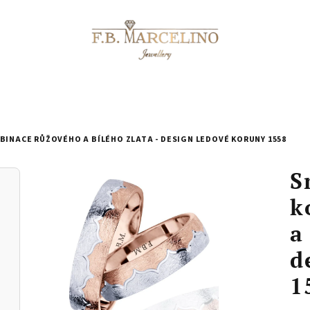
BINACE RŮŽOVÉHO A BÍLÉHO ZLATA - DESIGN LEDOVÉ KORUNY 1558
S
k
a
d
1