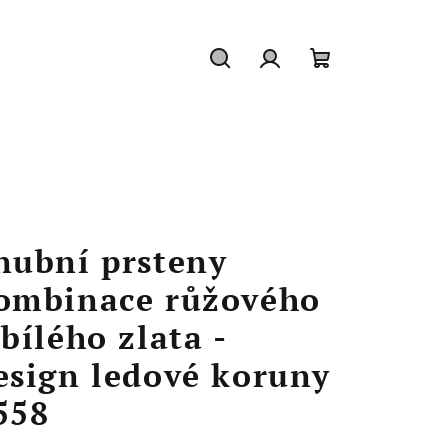
Hledat
Přihlášení
Nákupní
košík
nubní prsteny
ombinace růžového
 bílého zlata -
esign ledové koruny
558