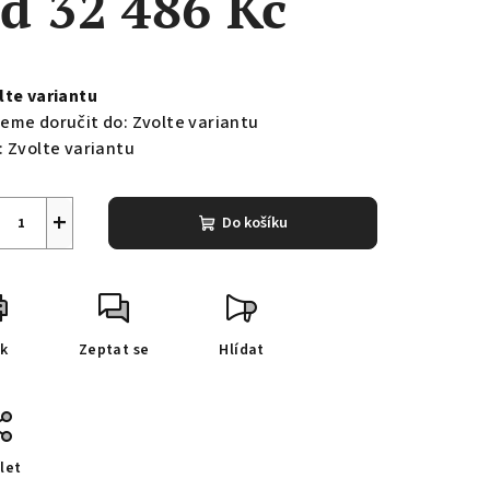
od
32 486 Kč
ná
a:
lte variantu
eme doručit do:
Zvolte variantu
:
Zvolte variantu
+
Do košíku
sk
Zeptat se
Hlídat
let