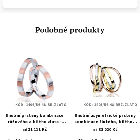
Podobné produkty
KÓD:
1496/56-48-BR.ZLATO
KÓD:
1403/56-48-RBZ.ZLATO
Snubní prsteny kombinace
Snubní asymetrické prsteny
růžového a bílého zlata -
kombinace žlutého, bílého a
design cihliček v hladkém
růžového zlata 1403
31 111 Kč
38 020 Kč
od
od
pískování 1496