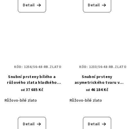
Detail
Detail
KÓD:
1256/56-48-RB.ZLATO
KÓD:
1233/56-48-RB.ZLATO
Snubní prsteny bílého a
Snubní prsteny
růžového zlata hladkého
asymetrického tvaru v
lesku s prořezy - propletené
kombinaci bílého a růžového
37 685 Kč
46 184 Kč
od
od
osudy 1256
zlata - zirkony 1233
Růžovo-bílé zlato
Růžovo-bílé zlato
Detail
Detail