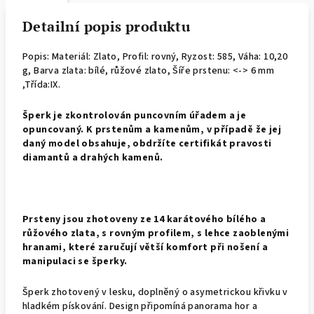
Detailní popis produktu
Popis: Materiál: Zlato, Profil: rovný,
Ryzost: 585, Váha: 10,20
g, Barva zlata: bílé, růžové zlato, Šíře prstenu: <-> 6 mm
,Třída:IX.
Š
perk je zkontrolován puncovním úřadem a je
opuncovaný. K prstenům a kamenům, v případě že jej
daný model obsahuje, obdržíte certifikát pravosti
diamantů a drahých kamenů.
Prsteny jsou zhotoveny ze 14 karátového bílého a
růžového zlata, s rovným profilem, s lehce zaoblenými
hranami, které zaručují větší komfort při nošení a
manipulaci se šperky.
Šperk zhotovený v lesku, doplněný o asymetrickou křivku v
hladkém pískování. Design připomíná panorama hor a