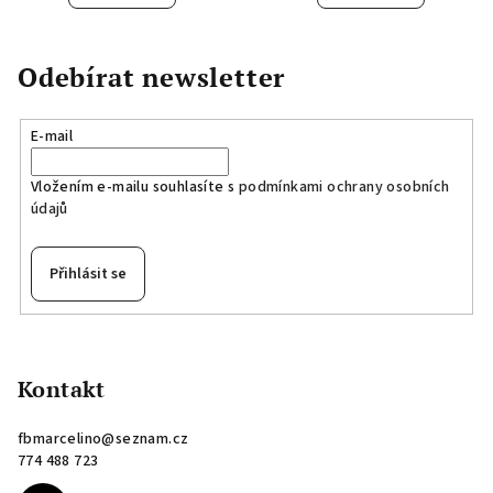
Odebírat newsletter
E-mail
Vložením e-mailu souhlasíte s
podmínkami ochrany osobních
údajů
Přihlásit se
Z
á
p
Kontakt
a
fbmarcelino
@
seznam.cz
t
774 488 723
í