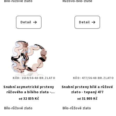
Bílo-růžové zlato
Růžovo-bílo-žluté
Detail
Detail
KÓD:
1559/56-48-BR.ZLATO
KÓD:
477/56-48-BR.ZLATO
Snubní asymetrické prsteny
Snubní prsteny bílé a růžové
růžového a bílého zlata -
zlato - tepaný 477
hladké vlnky 1559
32 835 Kč
31 805 Kč
od
od
Bílo-růžové zlato
Bílo-růžové zlato