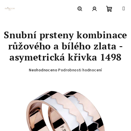
Přejít
na
obsah
Nákupní
Hledat
Přihlášení
Snubní prsteny kombinace
košík
růžového a bílého zlata -
asymetrická křivka 1498
Průměrné
Neohodnoceno
Podrobnosti hodnocení
hodnocení
produktu
je
0,0
z
5
hvězdiček.