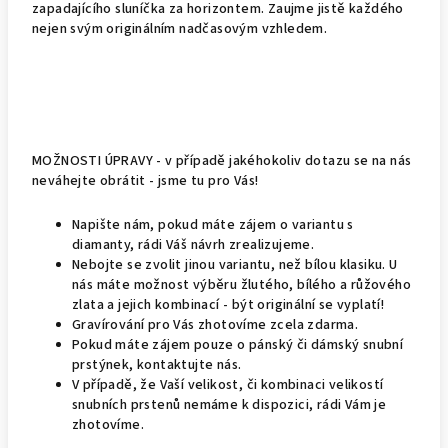
zapadajícího sluníčka za horizontem. Zaujme jistě každého
nejen svým originálním nadčasovým vzhledem.
MOŽNOSTI ÚPRAVY - v případě jakéhokoliv dotazu se na nás
neváhejte obrátit - jsme tu pro Vás!
Napište nám, pokud máte zájem o variantu s
diamanty, rádi Váš návrh zrealizujeme.
Nebojte se zvolit jinou variantu, než bílou klasiku. U
nás máte možnost výběru žlutého, bílého a růžového
zlata a jejich kombinací - být originální se vyplatí!
Gravírování pro Vás zhotovíme zcela zdarma.
Pokud máte zájem pouze o pánský či dámský snubní
prstýnek, kontaktujte nás.
V případě, že Vaší velikost, či kombinaci velikostí
snubních prstenů nemáme k dispozici, rádi Vám je
zhotovíme.