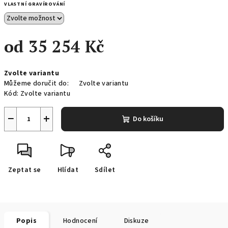
VLASTNÍ GRAVÍROVÁNÍ
od
35 254 Kč
Měrná
Zvolte variantu
cena:
Můžeme doručit do:
Zvolte variantu
Kód:
Zvolte variantu
−
+
Do košíku
Zeptat se
Hlídat
Sdílet
Popis
Hodnocení
Diskuze