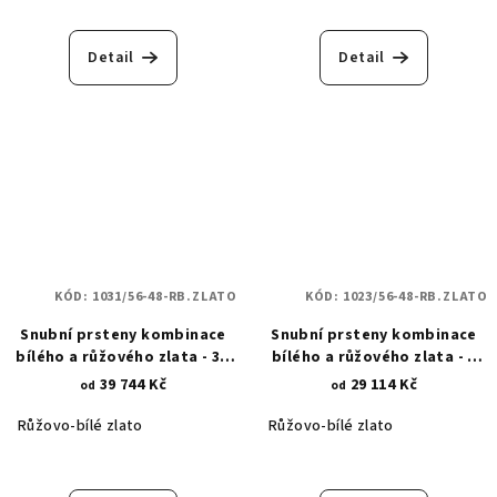
Detail
Detail
KÓD:
1031/56-48-RB.ZLATO
KÓD:
1023/56-48-RB.ZLATO
Snubní prsteny kombinace
Snubní prsteny kombinace
bílého a růžového zlata - 3D
bílého a růžového zlata - s
asymetrický styl 1031
diamantovým brusem a
39 744 Kč
29 114 Kč
od
od
zirkonem 1023
Růžovo-bílé zlato
Růžovo-bílé zlato