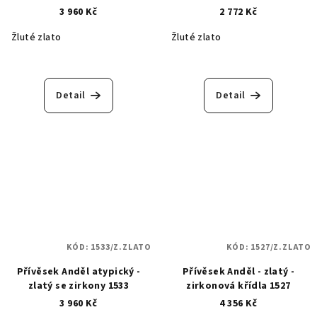
3 960 Kč
2 772 Kč
Žluté zlato
Žluté zlato
Detail
Detail
KÓD:
1533/Z.ZLATO
KÓD:
1527/Z.ZLATO
Přívěsek Anděl atypický -
Přívěsek Anděl - zlatý -
zlatý se zirkony 1533
zirkonová křídla 1527
3 960 Kč
4 356 Kč