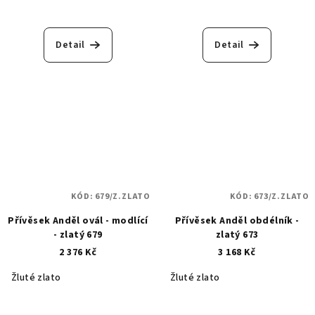
Detail
Detail
KÓD:
679/Z.ZLATO
KÓD:
673/Z.ZLATO
Přívěsek Anděl ovál - modlící
Přívěsek Anděl obdélník -
- zlatý 679
zlatý 673
2 376 Kč
3 168 Kč
Žluté zlato
Žluté zlato