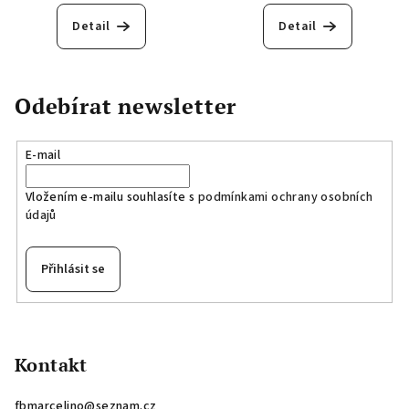
Detail
Detail
Odebírat newsletter
E-mail
Vložením e-mailu souhlasíte s
podmínkami ochrany osobních
údajů
Přihlásit se
Z
á
p
Kontakt
a
fbmarcelino
@
seznam.cz