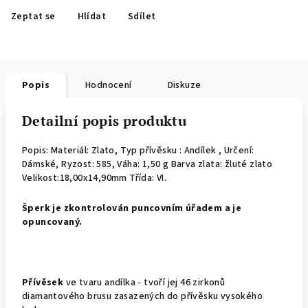
Zeptat se
Hlídat
Sdílet
Popis
Hodnocení
Diskuze
Detailní popis produktu
Popis: Materiál: Zlato, Typ přívěsku : Andílek , Určení:
Dámské, Ryzost: 585, Váha: 1,50 g Barva zlata: žluté zlato
Velikost:18,00x14,90mm Třída: VI.
Š
perk je zkontrolován puncovním úřadem a je
opuncovaný.
Přívěsek
ve tvaru andílka - tvoří jej 46 zirkonů
diamantového brusu zasazených do přívěsku vysokého