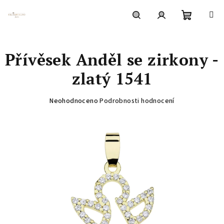
Přejít
na
obsah
Nákupní
Hledat
Přihlášení
Přívěsek Anděl se zirkony -
košík
zlatý 1541
Průměrné
Neohodnoceno
Podrobnosti hodnocení
hodnocení
produktu
je
0,0
z
5
hvězdiček.