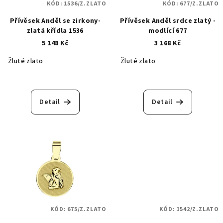
KÓD:
1536/Z.ZLATO
KÓD:
677/Z.ZLATO
Přívěsek Anděl se zirkony-
Přívěsek Anděl srdce zlatý -
zlatá křídla 1536
modlící 677
5 148 Kč
3 168 Kč
Žluté zlato
Žluté zlato
Detail
Detail
KÓD:
675/Z.ZLATO
KÓD:
1542/Z.ZLATO