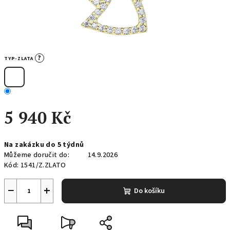
?
TYP-ZLATA
5 940 Kč
Měrná
Na zakázku do 5 týdnů
cena:
Můžeme doručit do:
14.9.2026
Kód:
1541/Z.ZLATO
−
+
Do košíku