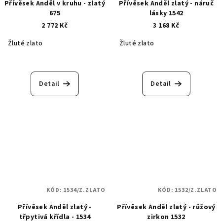
Přívěsek Anděl v kruhu - zlatý
Přívěsek Anděl zlatý - náruč
675
lásky 1542
2 772 Kč
3 168 Kč
Žluté zlato
Žluté zlato
Detail
Detail
KÓD:
1534/Z.ZLATO
KÓD:
1532/Z.ZLATO
Přívěsek Anděl zlatý -
Přívěsek Anděl zlatý - růžový
třpytivá křídla - 1534
zirkon 1532