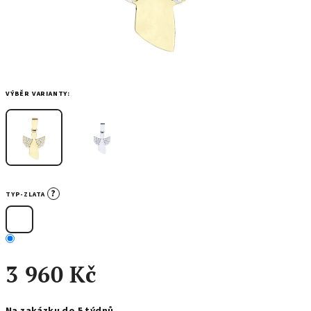
VÝBĚR VARIANTY:
?
TYP-ZLATA
3 960 Kč
Měrná