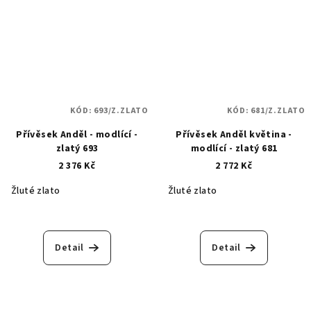
KÓD:
693/Z.ZLATO
KÓD:
681/Z.ZLATO
Přívěsek Anděl - modlící -
Přívěsek Anděl květina -
zlatý 693
modlící - zlatý 681
2 376 Kč
2 772 Kč
Žluté zlato
Žluté zlato
Detail
Detail