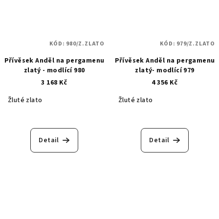
KÓD:
980/Z.ZLATO
KÓD:
979/Z.ZLATO
Přívěsek Anděl na pergamenu
Přívěsek Anděl na pergamenu
zlatý - modlící 980
zlatý- modlící 979
3 168 Kč
4 356 Kč
Žluté zlato
Žluté zlato
Detail
Detail