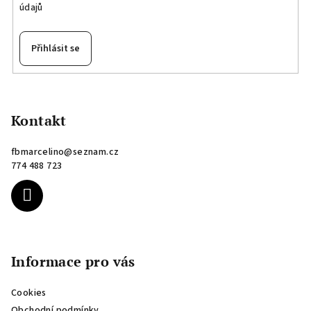
údajů
Přihlásit se
Z
á
p
Kontakt
a
fbmarcelino
@
seznam.cz
t
774 488 723
í
Informace pro vás
Cookies
Obchodní podmínky