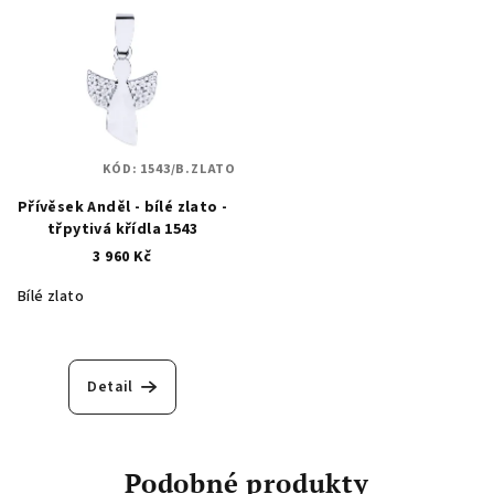
KÓD:
1543/B.ZLATO
Přívěsek Anděl - bílé zlato -
třpytivá křídla 1543
3 960 Kč
Bílé zlato
Detail
Podobné produkty