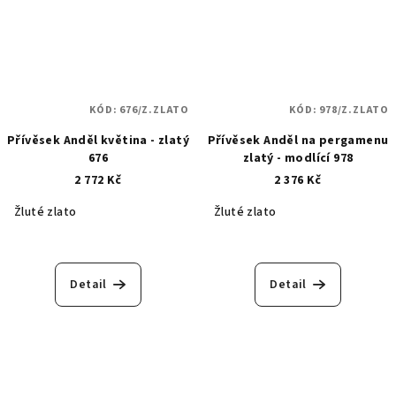
KÓD:
676/Z.ZLATO
KÓD:
978/Z.ZLATO
Přívěsek Anděl květina - zlatý
Přívěsek Anděl na pergamenu
676
zlatý - modlící 978
2 772 Kč
2 376 Kč
Žluté zlato
Žluté zlato
Detail
Detail