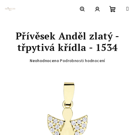
Přejít
na
obsah
Nákupní
Hledat
Přihlášení
Přívěsek Anděl zlatý -
košík
třpytivá křídla - 1534
Průměrné
Neohodnoceno
Podrobnosti hodnocení
hodnocení
produktu
je
0,0
z
5
hvězdiček.