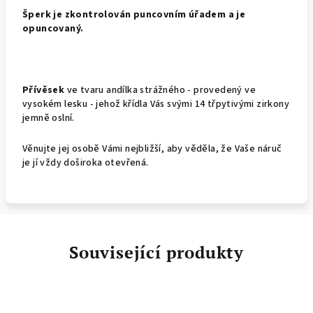
Š
perk je zkontrolován puncovním úřadem a je
opuncovaný.
Přívěsek
ve tvaru andílka strážného - provedený ve
vysokém lesku - jehož křídla Vás svými 14 třpytivými zirkony
jemně oslní.
Věnujte jej osobě Vámi nejbližší, aby věděla, že Vaše náruč
je jí vždy doširoka otevřená.
Související produkty