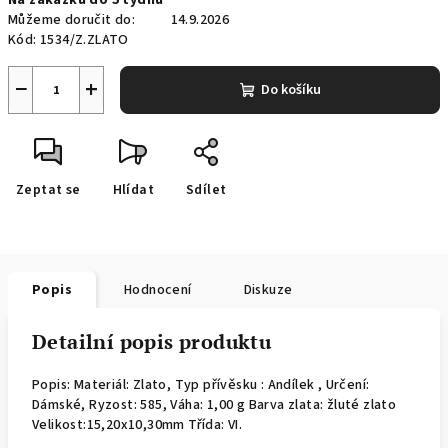
Na zakázku do 5 týdnů
cena:
Můžeme doručit do:
14.9.2026
Kód:
1534/Z.ZLATO
−
+
Do košíku
Zeptat se
Hlídat
Sdílet
Popis
Hodnocení
Diskuze
Detailní popis produktu
Popis: Materiál: Zlato, Typ přívěsku : Andílek , Určení:
Dámské, Ryzost: 585, Váha: 1,00 g Barva zlata: žluté zlato
Velikost:15,20x10,30mm Třída: VI.