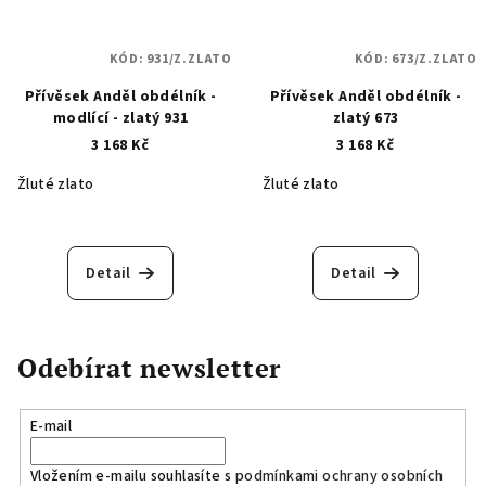
KÓD:
931/Z.ZLATO
KÓD:
673/Z.ZLATO
Přívěsek Anděl obdélník -
Přívěsek Anděl obdélník -
modlící - zlatý 931
zlatý 673
3 168 Kč
3 168 Kč
Žluté zlato
Žluté zlato
Detail
Detail
Odebírat newsletter
E-mail
Vložením e-mailu souhlasíte s
podmínkami ochrany osobních