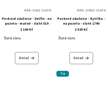
KÓD:
519/Z.ZLATO
KÓD:
1790/Z.ZLATO
Peckové náušnice - Delfín - na
Peckové náušnice - Kytička -
puzetu - matné - zlaté 519
na puzetu - zlaté 1790
2 160 Kč
2 520 Kč
Žluté zlato
Žluté zlato
Detail
Detail
Tip