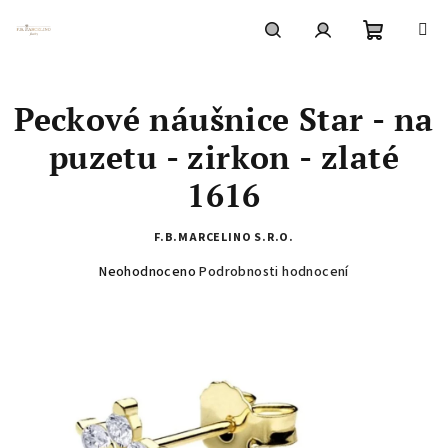
Přejít
na
obsah
Nákupní
Hledat
Přihlášení
Peckové náušnice Star - na
košík
puzetu - zirkon - zlaté
1616
F.B.MARCELINO S.R.O.
Průměrné
Neohodnoceno
Podrobnosti hodnocení
hodnocení
produktu
je
0,0
z
5
hvězdiček.