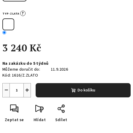
?
TYP-ZLATA
3 240 Kč
Měrná
Na zakázku do 5 týdnů
cena:
Můžeme doručit do:
11.9.2026
Kód:
1616/Z.ZLATO
−
+
Do košíku
Zeptat se
Hlídat
Sdílet