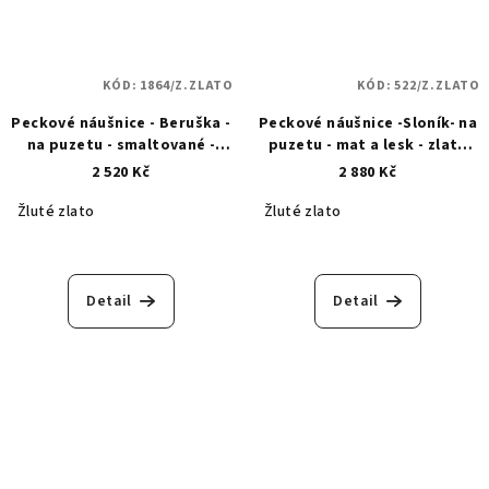
KÓD:
1864/Z.ZLATO
KÓD:
522/Z.ZLATO
Peckové náušnice - Beruška -
Peckové náušnice -Sloník- na
na puzetu - smaltované -
puzetu - mat a lesk - zlaté
zlaté 1864
522
2 520 Kč
2 880 Kč
Žluté zlato
Žluté zlato
Detail
Detail