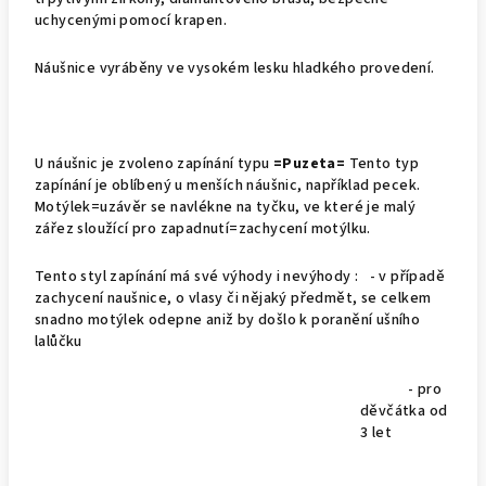
uchycenými pomocí krapen.
Náušnice vyráběny ve vysokém lesku hladkého provedení.
U náušnic je zvoleno zapínání typu
=Puzeta=
Tento typ
zapínání je oblíbený u menších náušnic, například pecek.
Motýlek=uzávěr se navlékne na tyčku, ve které je malý
zářez sloužící pro zapadnutí=zachycení motýlku.
Tento styl zapínání má své výhody i nevýhody : - v případě
zachycení naušnice, o vlasy či nějaký předmět, se celkem
snadno motýlek odepne aniž by došlo k poranění ušního
lalůčku
- pro
děvčátka od
3 let