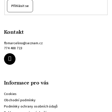
Přihlásit se
Z
á
p
Kontakt
a
fbmarcelino
@
seznam.cz
t
774 488 723
í
Informace pro vás
Cookies
Obchodní podmínky
Podmínky ochrany osobních údajů