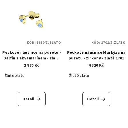
KÓD:
1680/Z.ZLATO
KÓD:
1701/Z.ZLATO
Peckové náušnice na puzetu -
Peckové náušnice Markýza na
Delfín s akvamarínem - zlaté
puzetu - zirkony - zlaté 1701
1680
2 880 Kč
4 320 Kč
Žluté zlato
Žluté zlato
Detail
Detail