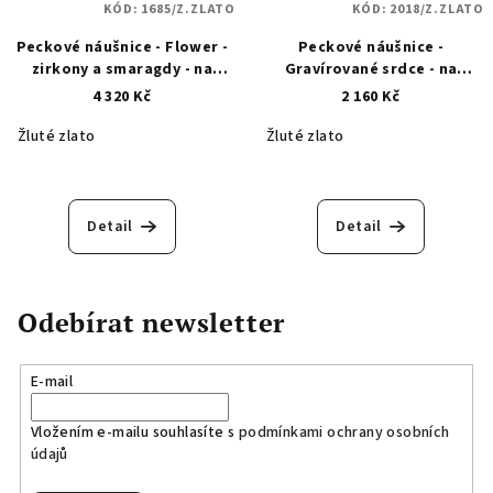
KÓD:
1685/Z.ZLATO
KÓD:
2018/Z.ZLATO
Peckové náušnice - Flower -
Peckové náušnice -
zirkony a smaragdy - na
Gravírované srdce - na
puzetu - zlaté 1685
puzetu - zlaté 2018
4 320 Kč
2 160 Kč
Žluté zlato
Žluté zlato
Detail
Detail
Odebírat newsletter
E-mail
Vložením e-mailu souhlasíte s
podmínkami ochrany osobních
údajů