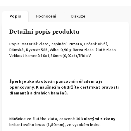
Popis
Hodnocení
Diskuze
Detailní popis produktu
Popis: Materiál: Zlato, Zapínání: Puzeta, Určení: Dívčí,
Dámské, Ryzost: 585, Váha: 0,90 g Barva zlata: žluté zlato
Velikost kamenů:10x1,80mm (0,02ct),Třída:V.
Š
perk je zkontrolován puncovním úřadem a je
opuncovaný. K naušnicím obdržíte certifikát pravosti
diamantů a drahých kaměnů.
Náušnice ze žlutého zlata, osazené
10 kulatými zirkony
briliantového brusu (1,80 mm), ve vysokém lesku.