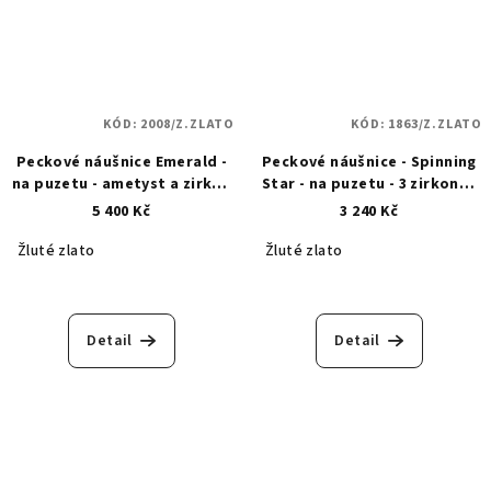
KÓD:
2008/Z.ZLATO
KÓD:
1863/Z.ZLATO
Peckové náušnice Emerald -
Peckové náušnice - Spinning
na puzetu - ametyst a zirkon
Star - na puzetu - 3 zirkony -
- zlaté 2008
zlaté 1863
5 400 Kč
3 240 Kč
Žluté zlato
Žluté zlato
Detail
Detail