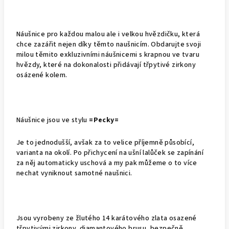
Náušnice pro každou malou ale i velkou hvězdičku, která
chce zazářit nejen díky těmto naušnicím. Obdarujte svoji
milou těmito exkluzivními náušnicemi s krapnou ve tvaru
hvězdy, které na dokonalosti přidávají třpytivé zirkony
osázené kolem.
Náušnice jsou ve stylu
=Pecky=
Je to jednodušší, avšak za to velice příjemně působící,
varianta na okolí. Po přichycení na ušní lalůček se zapínání
za něj automaticky uschová a my pak můžeme o to více
nechat vyniknout samotné naušnici.
Jsou vyrobeny ze žlutého 14 karátového zlata osazené
třpytivými zirkony, diamantového brusu, bezpečně