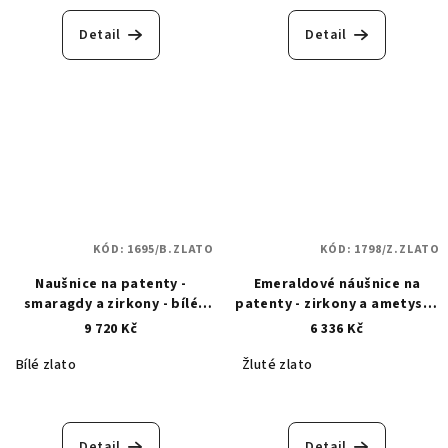
Detail
Detail
KÓD:
1695/B.ZLATO
KÓD:
1798/Z.ZLATO
Naušnice na patenty -
Emeraldové náušnice na
smaragdy a zirkony - bílé
patenty - zirkony a ametyst -
zlato 1695
zlaté 1798
9 720 Kč
6 336 Kč
Bílé zlato
Žluté zlato
Detail
Detail