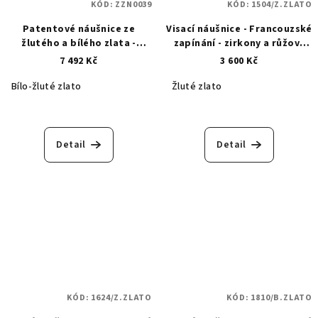
KÓD:
ZZN0039
KÓD:
1504/Z.ZLATO
Patentové náušnice ze
Visací náušnice - Francouzské
žlutého a bílého zlata -
zapínání - zirkony a růžový
strom života ŽZN0039
safír - zlaté -1504
7 492 Kč
3 600 Kč
Bílo-žluté zlato
Žluté zlato
Detail
Detail
KÓD:
1624/Z.ZLATO
KÓD:
1810/B.ZLATO