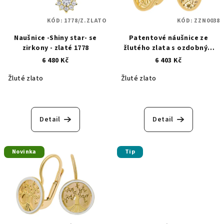
KÓD:
1778/Z.ZLATO
KÓD:
ZZN0038
Naušnice -Shiny star- se
Patentové náušnice ze
zirkony - zlaté 1778
žlutého zlata s ozdobným
rytím ŽZN0038
6 480 Kč
6 403 Kč
Žluté zlato
Žluté zlato
Detail
Detail
Novinka
Tip