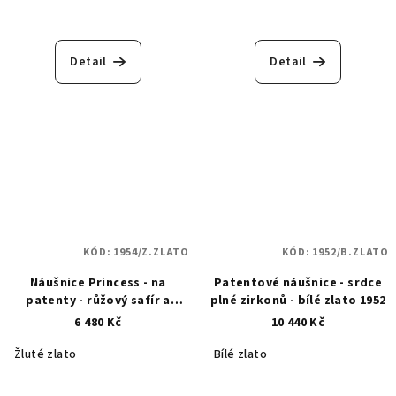
Detail
Detail
KÓD:
1954/Z.ZLATO
KÓD:
1952/B.ZLATO
Náušnice Princess - na
Patentové náušnice - srdce
patenty - růžový safír a
plné zirkonů - bílé zlato 1952
zirkony - zlaté 1954
6 480 Kč
10 440 Kč
Žluté zlato
Bílé zlato