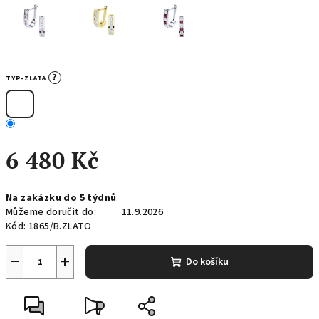
?
TYP-ZLATA
6 480 Kč
Měrná
Na zakázku do 5 týdnů
cena:
Můžeme doručit do:
11.9.2026
Kód:
1865/B.ZLATO
−
+
Do košíku