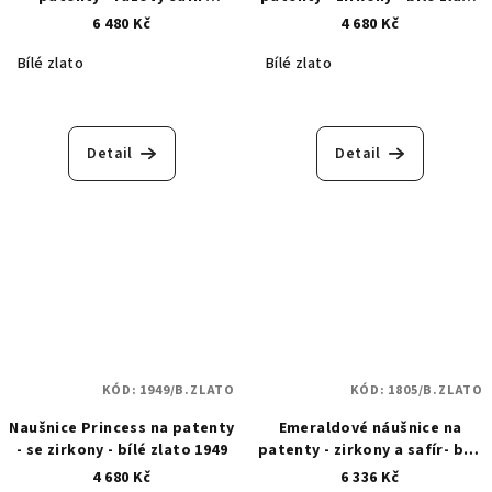
osázený zirkony - bílé zlato
1716
6 480 Kč
4 680 Kč
1762
Bílé zlato
Bílé zlato
Detail
Detail
KÓD:
1949/B.ZLATO
KÓD:
1805/B.ZLATO
Naušnice Princess na patenty
Emeraldové náušnice na
- se zirkony - bílé zlato 1949
patenty - zirkony a safír- bílé
zlato 1805
4 680 Kč
6 336 Kč