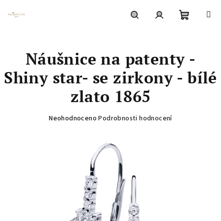
Přejít
na
obsah
Nákupní
Hledat
Přihlášení
Náušnice na patenty -
košík
Shiny star- se zirkony - bílé
zlato 1865
Průměrné
Neohodnoceno
Podrobnosti hodnocení
hodnocení
produktu
je
0,0
z
5
hvězdiček.