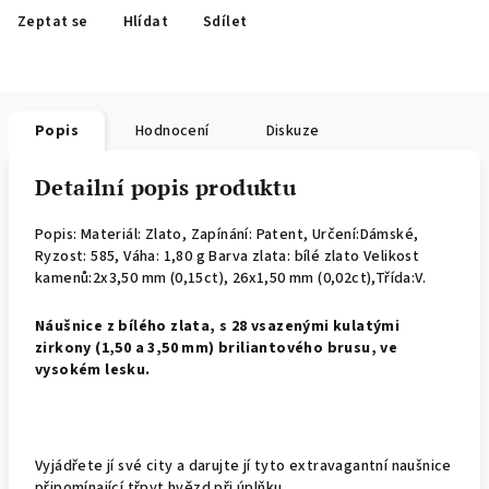
Zeptat se
Hlídat
Sdílet
Popis
Hodnocení
Diskuze
Detailní popis produktu
Popis: Materiál: Zlato, Zapínání: Patent, Určení:Dámské,
Ryzost: 585, Váha: 1,80 g Barva zlata: bílé zlato Velikost
kamenů:2x3,50 mm (0,15ct), 26x1,50 mm (0,02ct),Třída:V.
Náušnice z bílého zlata, s 28 vsazenými kulatými
zirkony (1,50 a 3,50 mm) briliantového brusu, ve
vysokém lesku.
Vyjádřete jí své city a darujte jí tyto extravagantní naušnice
připomínající třpyt hvězd při úplňku.