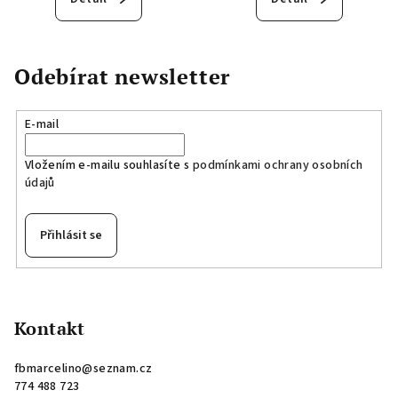
Odebírat newsletter
E-mail
Vložením e-mailu souhlasíte s
podmínkami ochrany osobních
údajů
Přihlásit se
Z
á
p
Kontakt
a
fbmarcelino
@
seznam.cz
t
774 488 723