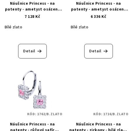
Náušnice Princess - na
Náušnice Princess - na
patenty - ametyst osázený
patenty - ametyst osázený
zirkony - bílé zlato 1712
zirkony - bílé zlato 1958
7 128 Kč
6 336 Kč
Bílé zlato
Bílé zlato
Detail
Detail
KÓD:
1762/B.ZLATO
KÓD:
1716/B.ZLATO
Náušnice Princess - na
Náušnice Princess - na
patenty - růžový safír
patenty - zirkony - bílé zlato