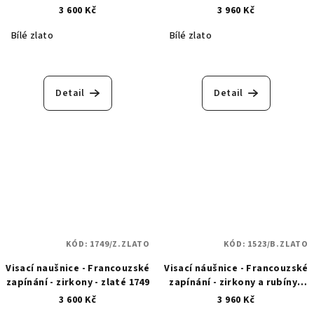
bílé zlato 1867
safír - bílé zlato - 1747
3 600 Kč
3 960 Kč
Bílé zlato
Bílé zlato
Detail
Detail
KÓD:
1749/Z.ZLATO
KÓD:
1523/B.ZLATO
Visací naušnice - Francouzské
Visací náušnice - Francouzské
zapínání - zirkony - zlaté 1749
zapínání - zirkony a rubíny -
bílé zlato - 1523
3 600 Kč
3 960 Kč