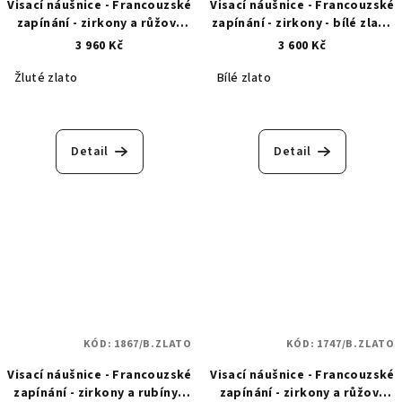
Visací náušnice - Francouzské
Visací náušnice - Francouzské
zapínání - zirkony a růžový
zapínání - zirkony - bílé zlato
safír - zlaté -1624
1810
3 960 Kč
3 600 Kč
Žluté zlato
Bílé zlato
Detail
Detail
KÓD:
1867/B.ZLATO
KÓD:
1747/B.ZLATO
Visací náušnice - Francouzské
Visací náušnice - Francouzské
zapínání - zirkony a rubíny -
zapínání - zirkony a růžový