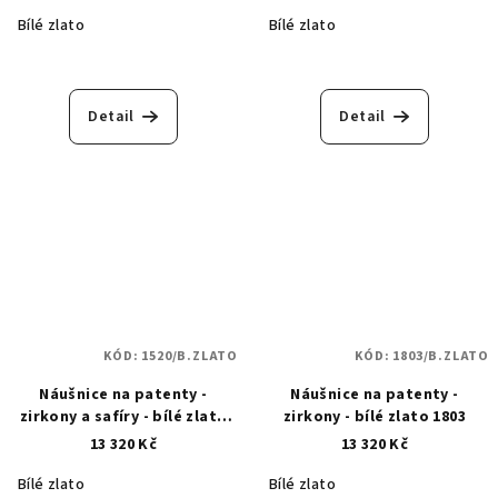
Bílé zlato
Bílé zlato
Detail
Detail
KÓD:
1520/B.ZLATO
KÓD:
1803/B.ZLATO
Náušnice na patenty -
Náušnice na patenty -
zirkony a safíry - bílé zlato
zirkony - bílé zlato 1803
1520
13 320 Kč
13 320 Kč
Bílé zlato
Bílé zlato