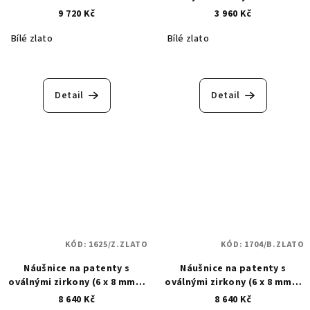
1519
9 720 Kč
3 960 Kč
Bílé zlato
Bílé zlato
Detail
Detail
KÓD:
1625/Z.ZLATO
KÓD:
1704/B.ZLATO
Náušnice na patenty s
Náušnice na patenty s
oválnými zirkony (6 x 8 mm) -
oválnými zirkony (6 x 8 mm) -
zlaté 1625
bílé zlato 1704
8 640 Kč
8 640 Kč