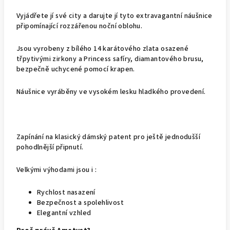
Vyjádřete jí své city a darujte jí tyto extravagantní náušnice
připomínající rozzářenou noční oblohu.
Jsou vyrobeny z bílého 14 karátového zlata osazené
třpytivými zirkony a Princess safíry, diamantového brusu,
bezpečně uchycené pomocí krapen.
Náušnice vyráběny ve vysokém lesku hladkého provedení.
Zapínání na klasický dámský patent pro ještě jednodušší
pohodlnější připnutí.
Velkými výhodami jsou i :
Rychlost nasazení
Bezpečnost a spolehlivost
Elegantní vzhled