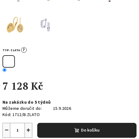
?
TYP-ZLATA
7 128 Kč
Měrná
Na zakázku do 5 týdnů
cena:
Můžeme doručit do:
15.9.2026
Kód:
1712/B.ZLATO
−
+
Do košíku