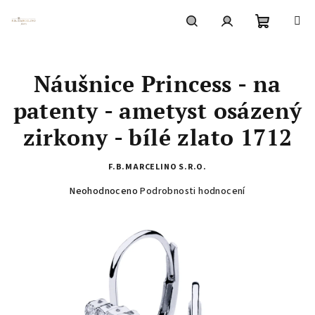
Přejít
na
obsah
Nákupní
Hledat
Přihlášení
Náušnice Princess - na
košík
patenty - ametyst osázený
zirkony - bílé zlato 1712
F.B.MARCELINO S.R.O.
Průměrné
Neohodnoceno
Podrobnosti hodnocení
hodnocení
produktu
je
0,0
z
5
hvězdiček.