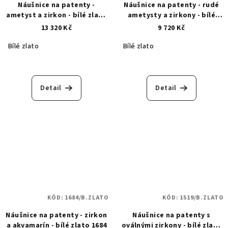
Náušnice na patenty -
Náušnice na patenty - rudé
ametyst a zirkon - bílé zlato
ametysty a zirkony - bílé
1500
zlato 1717
13 320 Kč
9 720 Kč
Bílé zlato
Bílé zlato
Detail
Detail
KÓD:
1684/B.ZLATO
KÓD:
1519/B.ZLATO
Náušnice na patenty - zirkon
Náušnice na patenty s
a akvamarín - bílé zlato 1684
oválnými zirkony - bílé zlato