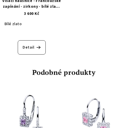
Visací náušnice - Francouzské
zapínání - zirkony - bílé zlato
1810
3 600 Kč
Bílé zlato
Detail
Podobné produkty