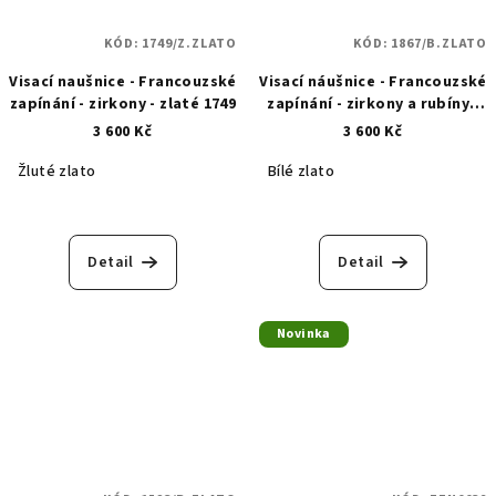
KÓD:
1749/Z.ZLATO
KÓD:
1867/B.ZLATO
Visací naušnice - Francouzské
Visací náušnice - Francouzské
zapínání - zirkony - zlaté 1749
zapínání - zirkony a rubíny -
bílé zlato 1867
3 600 Kč
3 600 Kč
Žluté zlato
Bílé zlato
Detail
Detail
Novinka