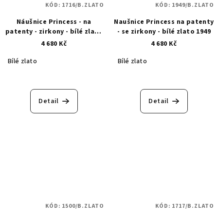
KÓD:
1716/B.ZLATO
KÓD:
1949/B.ZLATO
Náušnice Princess - na
Naušnice Princess na patenty
patenty - zirkony - bílé zlato
- se zirkony - bílé zlato 1949
1716
4 680 Kč
4 680 Kč
Bílé zlato
Bílé zlato
Detail
Detail
KÓD:
1500/B.ZLATO
KÓD:
1717/B.ZLATO