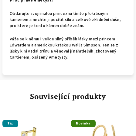
Proč právě Ametyst?
Obdarujte svoji malou princeznu tímto překrásným
kamenem a nechte ji pocítit sílu a celkové zklidnění duše,
pro které je tento kámen dobře znám.
Váže se k němu i velice silný příběh lásky mezi princem
Edwardem a americkou kráskou
Wallis Simpson. Ten se z
lásky k ní vzdal trůnu a věnoval jí náhrdelník ,zhotovený
Cartierem, osázený Ametysty.
Související produkty
Tip
Novinka