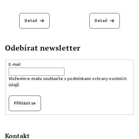
Detail
Detail
Odebírat newsletter
E-mail
Vložením e-mailu souhlasíte s
podmínkami ochrany osobních
údajů
Přihlásit se
Z
á
p
Kontakt