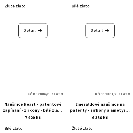
Žluté zlato
Bílé zlato
Detail
Detail
KÓD:
2006/B.ZLATO
KÓD:
1801/Z.ZLATO
Náušnice Heart - patentové
Emeraldové náušnice na
zapínání - zirkony - bílé zlato
patenty - zirkony a ametysty
2006
- zlaté 1801
7 920 Kč
6 336 Kč
Bílé zlato
Žluté zlato