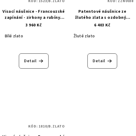
KÓD:
1523/B.ZLATO
KÓD:
ZZN0038
Visací náušnice - Francouzské
Patentové náušnice ze
zapínání - zirkony a rubíny -
žlutého zlata s ozdobným
bílé zlato - 1523
rytím ŽZN0038
3 960 Kč
6 403 Kč
Bílé zlato
Žluté zlato
Detail
Detail
KÓD:
1810/B.ZLATO