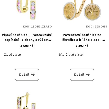
KÓD:
1504/Z.ZLATO
KÓD:
ZZN0039
Visací náušnice - Francouzské
Patentové náušnice ze
zapínání - zirkony a růžový
žlutého a bílého zlata -
safír - zlaté -1504
strom života ŽZN0039
3 600 Kč
7 492 Kč
Žluté zlato
Bílo-žluté zlato
Detail
Detail