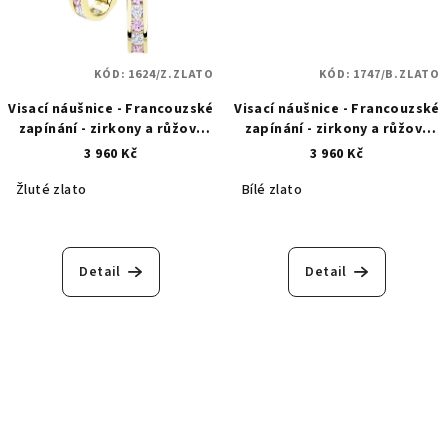
KÓD:
1624/Z.ZLATO
KÓD:
1747/B.ZLATO
Visací náušnice - Francouzské
Visací náušnice - Francouzské
zapínání - zirkony a růžový
zapínání - zirkony a růžový
safír - zlaté -1624
safír - bílé zlato - 1747
3 960 Kč
3 960 Kč
Žluté zlato
Bílé zlato
Detail
Detail