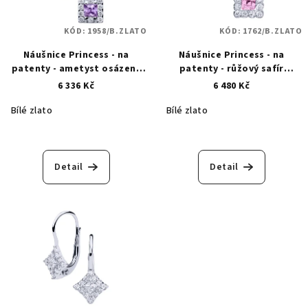
KÓD:
1958/B.ZLATO
KÓD:
1762/B.ZLATO
Náušnice Princess - na
Náušnice Princess - na
patenty - ametyst osázený
patenty - růžový safír
zirkony - bílé zlato 1958
osázený zirkony - bílé zlato
6 336 Kč
6 480 Kč
1762
Bílé zlato
Bílé zlato
Detail
Detail