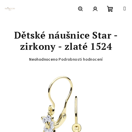
Přejít
na
obsah
Nákupní
Hledat
Přihlášení
Dětské náušnice Star -
košík
zirkony - zlaté 1524
Průměrné
Neohodnoceno
Podrobnosti hodnocení
hodnocení
produktu
je
0,0
z
5
hvězdiček.