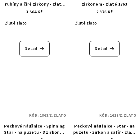
rubíny a čiré zirkony - zlaté
zirkonem - zlaté 1763
479
3 564 Kč
2 376 Kč
Žluté zlato
Žluté zlato
Detail
Detail
KÓD:
1863/Z.ZLATO
KÓD:
1617/Z.ZLATO
Peckové náušnice - Spinning
Peckové náušnice - Star - na
Star - na puzetu - 3 zirkony -
puzetu - zirkon a safír - zlaté
zlaté 1863
1617