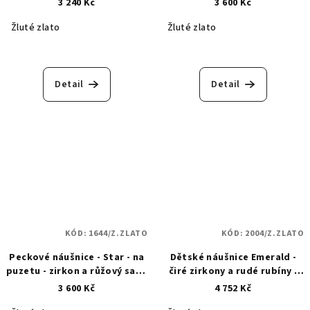
3 240 Kč
3 600 Kč
Žluté zlato
Žluté zlato
Detail
Detail
KÓD:
1644/Z.ZLATO
KÓD:
2004/Z.ZLATO
Peckové náušnice - Star - na
Dětské náušnice Emerald -
puzetu - zirkon a růžový safír
čiré zirkony a rudé rubíny -
- zlaté 1644
zlaté 2004
3 600 Kč
4 752 Kč