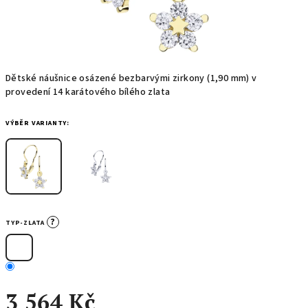
Dětské náušnice osázené bezbarvými zirkony (1,90 mm) v
provedení 14 karátového bílého zlata
VÝBĚR VARIANTY:
?
TYP-ZLATA
3 564 Kč