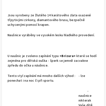
Jsou vyrobeny ze žlutého 14 karátového zlata osazené
třpytivými zirkony, diamantového brusu, bezpečně
uchycenými pomocí krapen.
Naušnice vyráběny ve vysokém lesku hladkého provedení.
U naušnic je zvoleno zapínání typu
=Brizura=
které se hodí
zejména pro dětská ouška - šperk se jemně zacvakne
zpředu do očka u náušnice.
Tento styl zapínání má mnoho dalších výhod : - lze
ponechat i na noc či při sportu.
-
naušnice
nikterak
Vaše dítě