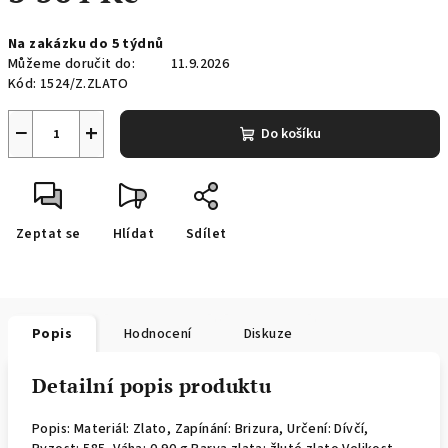
Měrná
Na zakázku do 5 týdnů
cena:
Můžeme doručit do:
11.9.2026
Kód:
1524/Z.ZLATO
−
+
Do košíku
Zeptat se
Hlídat
Sdílet
Popis
Hodnocení
Diskuze
Detailní popis produktu
Popis: Materiál: Zlato, Zapínání: Brizura, Určení: Dívčí,