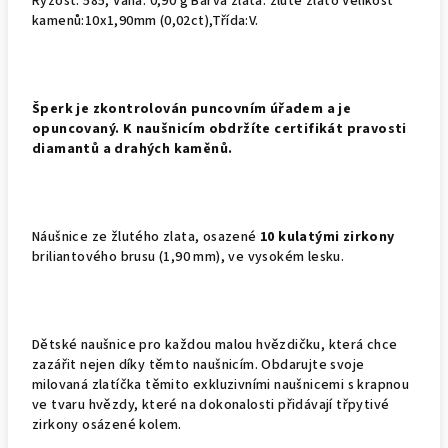
Ryzost: 585, Váha: 0,90 g Barva zlata: žluté zlato Velikost
kamenů:10x1,90mm (0,02ct),Třída:V.
Š
perk je zkontrolován puncovním úřadem a je
opuncovaný. K naušnicím obdržíte certifikát pravosti
diamantů a drahých kaměnů.
Náušnice ze žlutého zlata, osazené
10 kulatými zirkony
briliantového brusu (1,90 mm), ve vysokém lesku.
Dětské naušnice pro každou malou hvězdičku, která chce
zazářit nejen díky těmto naušnicím. Obdarujte svoje
milovaná zlatíčka těmito exkluzivními naušnicemi s krapnou
ve tvaru hvězdy, které na dokonalosti přidávají třpytivé
zirkony osázené kolem.