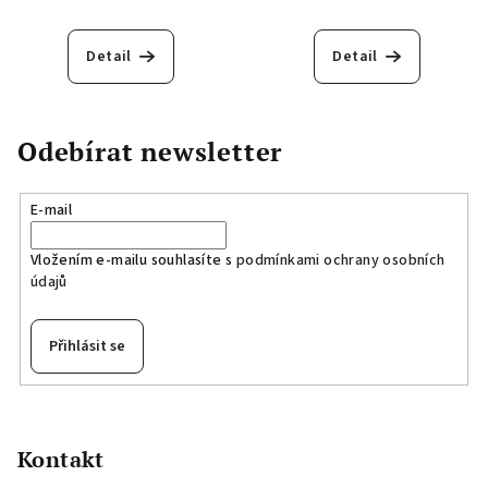
Detail
Detail
Odebírat newsletter
E-mail
Vložením e-mailu souhlasíte s
podmínkami ochrany osobních
údajů
Přihlásit se
Z
á
p
Kontakt