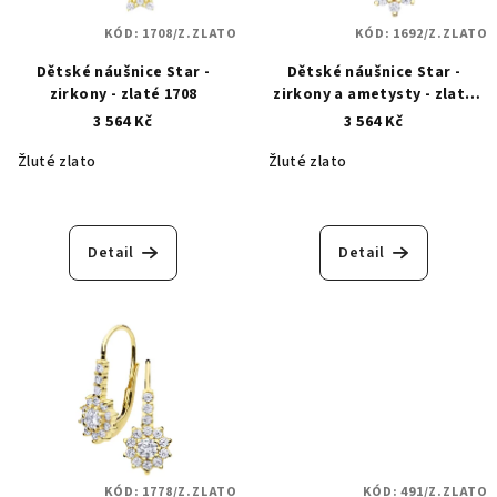
KÓD:
1708/Z.ZLATO
KÓD:
1692/Z.ZLATO
Dětské náušnice Star -
Dětské náušnice Star -
zirkony - zlaté 1708
zirkony a ametysty - zlaté
1692
3 564 Kč
3 564 Kč
Žluté zlato
Žluté zlato
Detail
Detail
KÓD:
1778/Z.ZLATO
KÓD:
491/Z.ZLATO