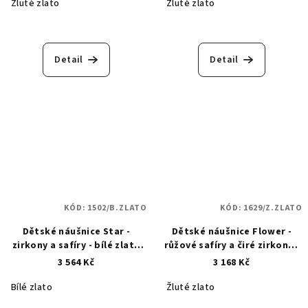
Žluté zlato
Žluté zlato
Detail
Detail
KÓD:
1502/B.ZLATO
KÓD:
1629/Z.ZLATO
Dětské náušnice Star -
Dětské náušnice Flower -
zirkony a safíry - bílé zlato
růžové safíry a čiré zirkony -
1502
zlaté 1629
3 564 Kč
3 168 Kč
Bílé zlato
Žluté zlato