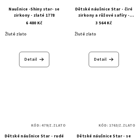
Naušnice -Shiny star- se
Dětské náušnice Star - čiré
zirkony - zlaté 1778
zirkony a růžové safíry -
zlaté 491
6 480 Kč
3 564 Kč
Žluté zlato
Žluté zlato
Detail
Detail
KÓD:
479/Z.ZLATO
KÓD:
1763/Z.ZLATO
Dětské náušnice Star - rudé
Dětské náušnice Star - se