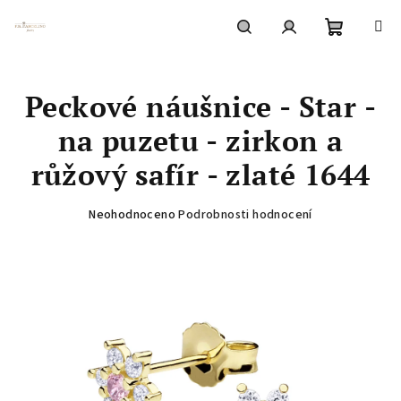
Přejít
na
obsah
Nákupní
Hledat
Přihlášení
Peckové náušnice - Star -
košík
na puzetu - zirkon a
růžový safír - zlaté 1644
Průměrné
Neohodnoceno
Podrobnosti hodnocení
hodnocení
produktu
je
0,0
z
5
hvězdiček.