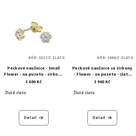
KÓD:
1517/Z.ZLATO
KÓD:
1688/Z-ZLATO
Peckové naušnice - Small
Peckové naušnice se zirkony
Flower - na puzetu - zirkon -
- Flower - na puzetu - zlaté
zlaté 1517
1688
3 600 Kč
3 960 Kč
Žluté zlato
Žluté zlato
Detail
Detail