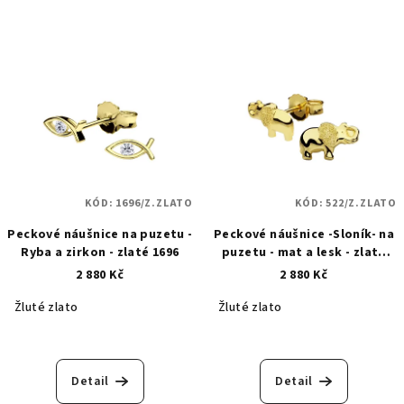
KÓD:
1696/Z.ZLATO
KÓD:
522/Z.ZLATO
Peckové náušnice na puzetu -
Peckové náušnice -Sloník- na
Ryba a zirkon - zlaté 1696
puzetu - mat a lesk - zlaté
522
2 880 Kč
2 880 Kč
Žluté zlato
Žluté zlato
Detail
Detail