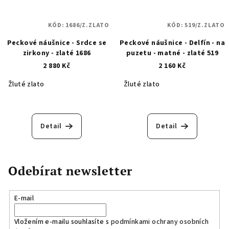
KÓD:
1686/Z.ZLATO
KÓD:
519/Z.ZLATO
Peckové náušnice - Srdce se
Peckové náušnice - Delfín - na
zirkony - zlaté 1686
puzetu - matné - zlaté 519
2 880 Kč
2 160 Kč
Žluté zlato
Žluté zlato
Detail
Detail
Odebírat newsletter
E-mail
Vložením e-mailu souhlasíte s
podmínkami ochrany osobních