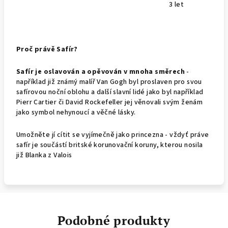
3 let
Proč právě Safír?
Safír je oslavován a opěvován v mnoha směrech
-
například již známý malíř Van Gogh byl proslaven pro svou
safírovou noční oblohu a další slavní lidé jako byl například
Pierr Cartier či David Rockefeller jej věnovali svým ženám
jako symbol nehynoucí a věčné lásky.
Umožněte jí cítit se vyjímečně jako princezna - vždyť práve
safír je součástí britské korunovační koruny, kterou nosila
již Blanka z Valois
Podobné produkty