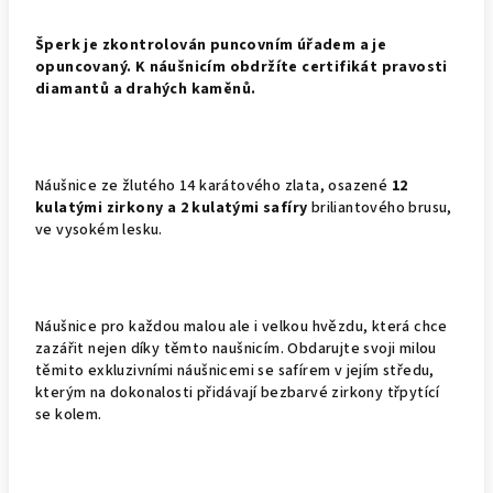
Š
perk je zkontrolován puncovním úřadem a je
opuncovaný. K náušnicím obdržíte certifikát pravosti
diamantů a drahých kaměnů.
Náušnice ze žlutého 14 karátového zlata, osazené
12
kulatými zirkony a 2 kulatými safíry
briliantového brusu,
ve vysokém lesku.
Náušnice pro každou malou ale i velkou hvězdu, která chce
zazářit nejen díky těmto naušnicím. Obdarujte svoji milou
těmito exkluzivními náušnicemi se safírem v jejím středu,
kterým na dokonalosti přidávají bezbarvé zirkony třpytící
se kolem.