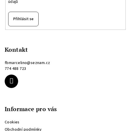
údajů
Přihlásit se
Z
á
p
Kontakt
a
fbmarcelino
@
seznam.cz
t
774 488 723
í
Informace pro vás
Cookies
Obchodní podmínky