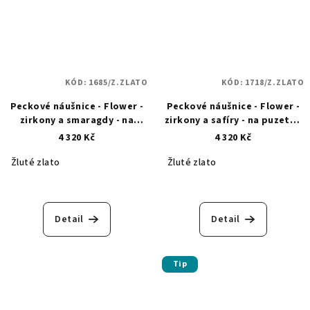
KÓD:
1685/Z.ZLATO
KÓD:
1718/Z.ZLATO
Peckové náušnice - Flower -
Peckové náušnice - Flower -
zirkony a smaragdy - na
zirkony a safíry - na puzetu -
puzetu - zlaté 1685
zlaté 1718
4 320 Kč
4 320 Kč
Žluté zlato
Žluté zlato
Detail
Detail
Tip