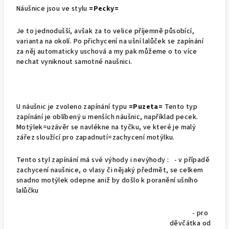
Náušnice jsou ve stylu
=Pecky=
Je to jednodušší, avšak za to velice příjemně působící,
varianta na okolí. Po přichycení na ušní lalůček se zapínání
za něj automaticky uschová a my pak můžeme o to více
nechat vyniknout samotné naušnici.
U náušnic je zvoleno zapínání typu
=Puzeta=
Tento typ
zapínání je oblíbený u menších náušnic, například pecek.
Motýlek=uzávěr se navlékne na tyčku, ve které je malý
zářez sloužící pro zapadnutí=zachycení motýlku.
Tento styl zapínání má své výhody i nevýhody : - v případě
zachycení naušnice, o vlasy či nějaký předmět, se celkem
snadno motýlek odepne aniž by došlo k poranění ušního
lalůčku
- pro
děvčátka od