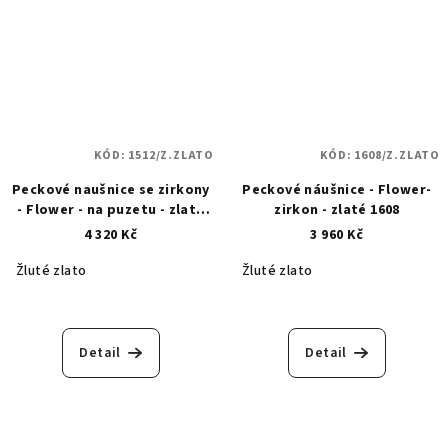
KÓD:
1512/Z.ZLATO
KÓD:
1608/Z.ZLATO
Peckové naušnice se zirkony
Peckové náušnice - Flower-
- Flower - na puzetu - zlaté
zirkon - zlaté 1608
1512
4 320 Kč
3 960 Kč
Žluté zlato
Žluté zlato
Detail
Detail