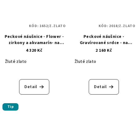
KÓD:
1652/Z.ZLATO
KÓD:
2018/Z.ZLATO
Peckové náušnice - Flower -
Peckové náušnice -
zirkony a akvamarín- na
Gravírované srdce - na
puzetu - zlaté 1652
puzetu - zlaté 2018
4 320 Kč
2 160 Kč
Žluté zlato
Žluté zlato
Detail
Detail
Tip