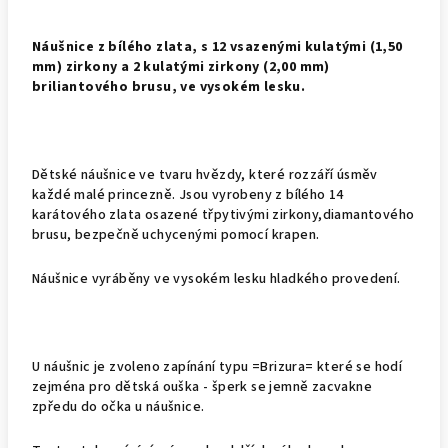
Náušnice z bílého zlata, s 12 vsazenými kulatými (1,50
mm) zirkony a 2 kulatými zirkony (2,00 mm)
briliantového brusu, ve vysokém lesku.
Dětské náušnice ve tvaru hvězdy, které rozzáří úsměv
každé malé princezně. Jsou vyrobeny z bílého 14
karátového zlata osazené třpytivými zirkony,diamantového
brusu, bezpečně uchycenými pomocí krapen.
Náušnice vyráběny ve vysokém lesku hladkého provedení.
U náušnic je zvoleno zapínání typu =Brizura= které se hodí
zejména pro dětská ouška - šperk se jemně zacvakne
zpředu do očka u náušnice.