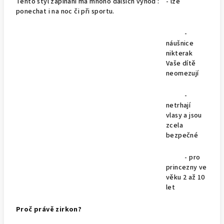
Tento styl zapínání má mnoho dalších výhod : - lze
ponechat i na noc či při sportu.
-
náušnice
nikterak
Vaše dítě
neomezují
-
netrhají
vlasy a jsou
zcela
bezpečné
- pro
princezny ve
věku 2 až 10
let
Proč právě zirkon?