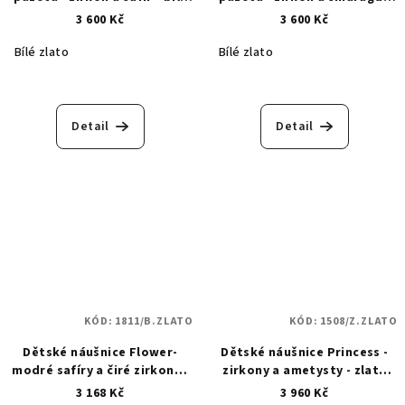
zlato 1788
bílé zlato 1607
3 600 Kč
3 600 Kč
Bílé zlato
Bílé zlato
Detail
Detail
KÓD:
1811/B.ZLATO
KÓD:
1508/Z.ZLATO
Dětské náušnice Flower-
Dětské náušnice Princess -
modré safíry a čiré zirkony -
zirkony a ametysty - zlaté
bílé zlato 1811
1508
3 168 Kč
3 960 Kč