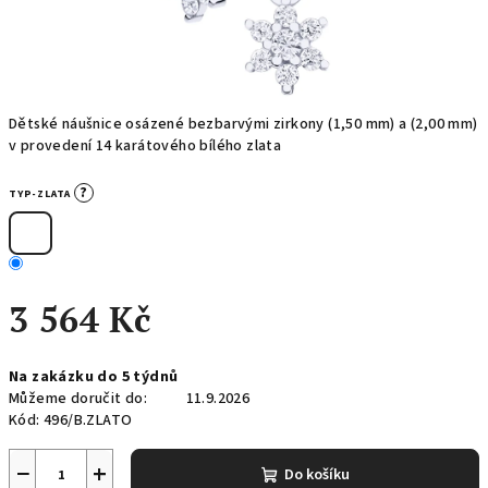
Dětské náušnice osázené bezbarvými zirkony (1,50 mm) a (2,00 mm)
v provedení 14 karátového bílého zlata
?
TYP-ZLATA
3 564 Kč
Měrná
Na zakázku do 5 týdnů
cena:
Můžeme doručit do:
11.9.2026
Kód:
496/B.ZLATO
−
+
Do košíku