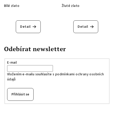
Bílé zlato
Žluté zlato
Detail
Detail
Odebírat newsletter
E-mail
Vložením e-mailu souhlasíte s
podmínkami ochrany osobních
údajů
Přihlásit se
Z