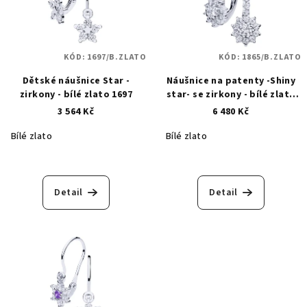
KÓD:
1697/B.ZLATO
KÓD:
1865/B.ZLATO
Dětské náušnice Star -
Náušnice na patenty -Shiny
zirkony - bílé zlato 1697
star- se zirkony - bílé zlato
1865
3 564 Kč
6 480 Kč
Bílé zlato
Bílé zlato
Detail
Detail