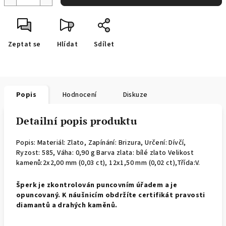
Zeptat se
Hlídat
Sdílet
Popis
Hodnocení
Diskuze
Detailní popis produktu
Popis: Materiál: Zlato, Zapínání: Brizura, Určení: Dívčí,
Ryzost: 585, Váha: 0,90 g Barva zlata: bílé zlato Velikost
kamenů:2x2,00 mm (0,03 ct), 12x1,50 mm (0,02 ct),Třída:V.
Š
perk je zkontrolován puncovním úřadem a je
opuncovaný. K náušnicím obdržíte certifikát pravosti
diamantů a drahých kaměnů.