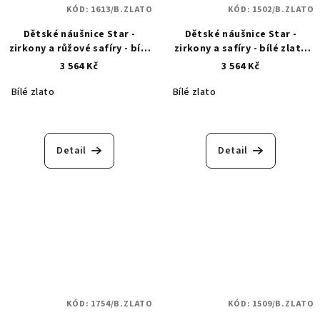
KÓD:
1613/B.ZLATO
KÓD:
1502/B.ZLATO
Dětské náušnice Star -
Dětské náušnice Star -
zirkony a růžové safíry - bílé
zirkony a safíry - bílé zlato
zlato 1613
1502
3 564 Kč
3 564 Kč
Bílé zlato
Bílé zlato
Detail
Detail
KÓD:
1754/B.ZLATO
KÓD:
1509/B.ZLATO