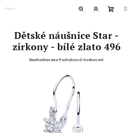
Přejít
na
obsah
Nákupní
Hledat
Přihlášení
Dětské náušnice Star -
košík
zirkony - bílé zlato 496
Průměrné
Neohodnoceno
Podrobnosti hodnocení
hodnocení
produktu
je
0,0
z
5
hvězdiček.