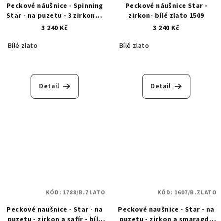
Peckové náušnice - Spinning
Peckové náušnice Star -
Star - na puzetu - 3 zirkony -
zirkon- bílé zlato 1509
bílé zlato 1754
3 240 Kč
3 240 Kč
Bílé zlato
Bílé zlato
Detail
Detail
KÓD:
1788/B.ZLATO
KÓD:
1607/B.ZLATO
Peckové naušnice - Star - na
Peckové naušnice - Star - na
puzetu - zirkon a safír - bílé
puzetu - zirkon a smaragd -