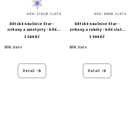
KÓD:
1742/B.ZLATO
KÓD:
499/B.ZLATO
Dětské náušnice Star -
Dětské naušnice Star -
zirkony a ametysty - bílé
zirkony a rubíny - bílé zlato
zlato 1742
499
3 564 Kč
3 564 Kč
Bílé zlato
Bílé zlato
Detail
Detail