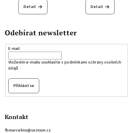
Detail
Detail
Odebírat newsletter
E-mail
Vložením e-mailu souhlasíte s
podmínkami ochrany osobních
údajů
Přihlásit se
Z
á
p
Kontakt
a
fbmarcelino
@
seznam.cz