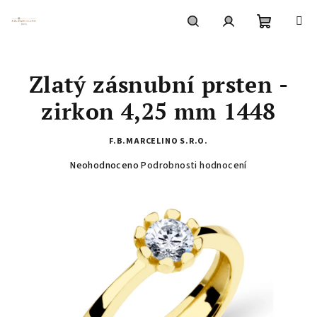
Přejít
na
obsah
Nákupní
Hledat
Přihlášení
Zlatý zásnubní prsten -
košík
zirkon 4,25 mm 1448
F.B.MARCELINO S.R.O.
Průměrné
Neohodnoceno
Podrobnosti hodnocení
hodnocení
produktu
je
0,0
z
5
hvězdiček.