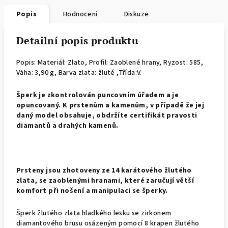
Popis
Hodnocení
Diskuze
Detailní popis produktu
Popis: Materiál: Zlato, Profil: Zaoblené hrany,
Ryzost: 585,
Váha: 3,90 g, Barva zlata: žluté ,Třída:V.
Š
perk je zkontrolován puncovním úřadem a je
opuncovaný. K prstenům a kamenům, v případě že jej
daný model obsahuje, obdržíte certifikát pravosti
diamantů a drahých kamenů.
Prsteny jsou zhotoveny ze 14 karátového žlutého
zlata, se zaoblenými hranami, které zaručují větší
komfort při nošení a manipulaci se šperky.
Šperk žlutého zlata hladkého lesku se zirkonem
diamantového brusu osázeným pomocí 8 krapen žlutého