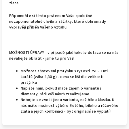
zlata.
Připomeňte si tímto prstenem Vaše společné
nezapomenutelné chvíle a zážitky, které dohromady
vyprávějí příběh Vašeho vztahu.
MOŽNOSTI ÚPRAVY - v případě jakéhokoliv dotazu se na nás
neváhejte obrátit - jsme tu pro Vás!
Možnost zhotovení prstýnku s ryzostí 750 - 18ti
karátů (váha 4,30 g) - cena se liší dle velikosti
prstýnku
Napište nám, pokud máte zájem o variantu s
diamanty, rádi Váš návrh zrealizujeme.
Nebojte se zvolit jinou variantu, než bílou klasiku. U
nás máte možnost výběru žlutého, bílého a růžového
zlata a jejich kombinací - být originální se vyplatí!