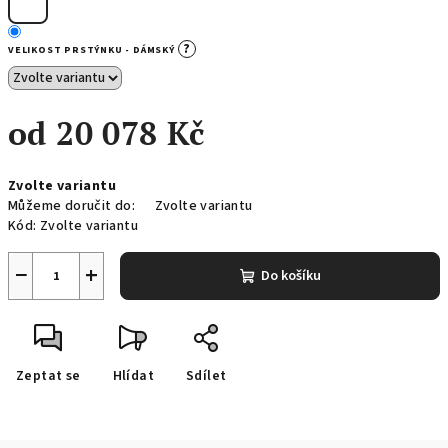
?
VELIKOST PRSTÝNKU - DÁMSKÝ
od
20 078 Kč
Měrná
Zvolte variantu
cena:
Můžeme doručit do:
Zvolte variantu
Kód:
Zvolte variantu
−
+
Do košíku
Zeptat se
Hlídat
Sdílet