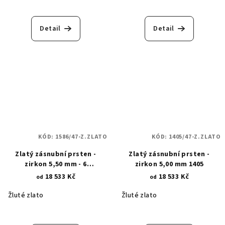
Detail
Detail
KÓD:
1586/47-Z.ZLATO
KÓD:
1405/47-Z.ZLATO
Zlatý zásnubní prsten -
Zlatý zásnubní prsten -
zirkon 5,50 mm - 6
zirkon 5,00 mm 1405
lichoběžníkových krapen
18 533 Kč
18 533 Kč
od
od
1586
Žluté zlato
Žluté zlato