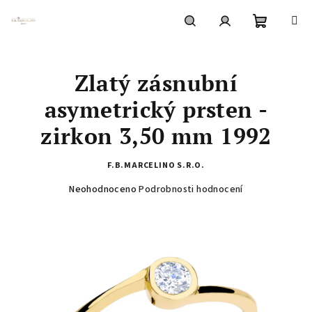
Přejít
na
obsah
Nákupní
Hledat
Přihlášení
Zlatý zásnubní
košík
asymetrický prsten -
zirkon 3,50 mm 1992
F.B.MARCELINO S.R.O.
Průměrné
Neohodnoceno
Podrobnosti hodnocení
hodnocení
produktu
je
0,0
z
5
hvězdiček.