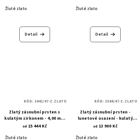
Žluté zlato
Žluté zlato
Detail
Detail
KÓD:
1441/47-Z.ZLATO
KÓD:
1584/47-Z.ZLATO
Zlatý zásnubní prsten s
Zlatý zásnubní prsten -
kulatým zirkonem - 4,00 mm
lunetové osazení - kulatý
1441
zirkon 4 mm 1584
15 444 Kč
13 900 Kč
od
od
Žluté zlato
Žluté zlato