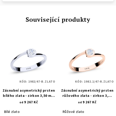
Související produkty
KÓD:
1982/47-B.ZLATO
KÓD:
1982.1/47-R.ZLATO
Zásnubní asymetrický prsten
Zásnubní asymetrický prsten
bílého zlata - zirkon 3,50 mm
růžového zlata - zirkon 3,50
1982
mm 1982.1
9 267 Kč
9 267 Kč
od
od
Bílé zlato
Růžové zlato