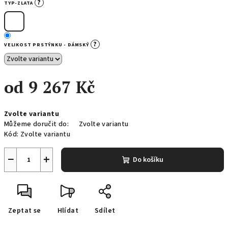
?
TYP-ZLATA
?
VELIKOST PRSTÝNKU - DÁMSKÝ
od
9 267 Kč
Měrná
Zvolte variantu
cena:
Můžeme doručit do:
Zvolte variantu
Kód:
Zvolte variantu
−
+
Do košíku
Zeptat se
Hlídat
Sdílet