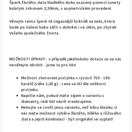
Šperk žlutého zlata hladkého lesku osazený pomocí Lunety
kulatým zirkonem 3,50mm, v asymetrickém provedení.
Věnujte tento šperk té nejjasnější hvězdě na nebi, která
bude po Vašem boku zářit v dobrém i ve zlém, po zbytek
Vašeho společného života.
MOŽNOSTI ÚPRAVY - v případě jakéhokoliv dotazu se na nás
neváhejte obrátit - jsme tu pro Vás!
Možnost zhotovení prstýnku s ryzostí 750 - 18ti
karátů (váha 2,00 g) - cena se liší dle velikosti
prstýnku
Napište nám, pokud máte zájem o variantu s
diamanty, rádi Váš návrh zrealizujeme.
Nebojte se zvolit jinou variantu, než bílou klasiku. U
nás máte možnost výběru žlutého, bílého a růžového
zlata a jejich kombinací - být originální se vyplatí!