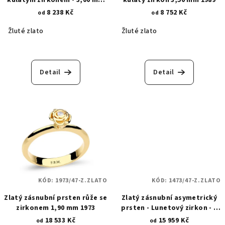
1928
8 238 Kč
8 752 Kč
od
od
Žluté zlato
Žluté zlato
Detail
Detail
KÓD:
1973/47-Z.ZLATO
KÓD:
1473/47-Z.ZLATO
Zlatý zásnubní prsten růže se
Zlatý zásnubní asymetrický
zirkonem 1,90 mm 1973
prsten - Lunetový zirkon - 4
mm 1473
18 533 Kč
15 959 Kč
od
od