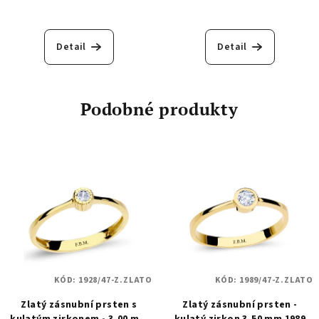
Detail
Detail
Podobné produkty
KÓD:
1928/47-Z.ZLATO
KÓD:
1989/47-Z.ZLATO
Zlatý zásnubní prsten s
Zlatý zásnubní prsten -
kulatým zirkonem - 3,00 mm
kulatý zirkon 3,50 mm 1989