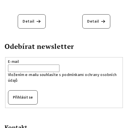
Detail
Detail
Odebírat newsletter
E-mail
Vložením e-mailu souhlasíte s
podmínkami ochrany osobních
údajů
Přihlásit se
Z
á
p
Kontakt