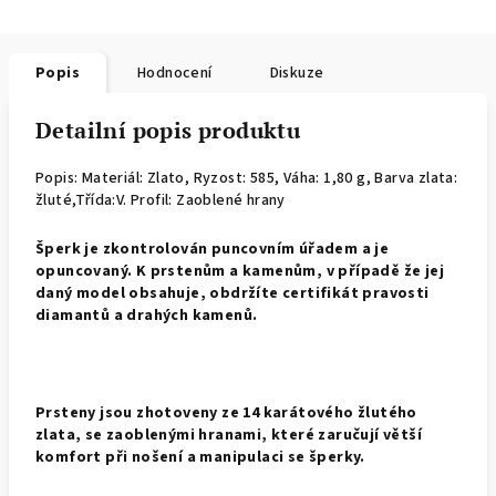
Popis
Hodnocení
Diskuze
Detailní popis produktu
Popis: Materiál: Zlato,
Ryzost: 585, Váha: 1,80 g, Barva zlata:
žluté,Třída:V. Profil: Zaoblené hrany
Š
perk je zkontrolován puncovním úřadem a je
opuncovaný. K prstenům a kamenům, v případě že jej
daný model obsahuje, obdržíte certifikát pravosti
diamantů a drahých kamenů.
Prsteny jsou zhotoveny ze 14 karátového žlutého
zlata, se zaoblenými hranami, které zaručují větší
komfort při nošení a manipulaci se šperky.