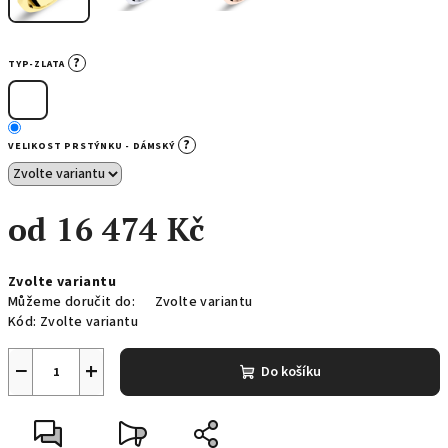
?
TYP-ZLATA
?
VELIKOST PRSTÝNKU - DÁMSKÝ
od
16 474 Kč
Měrná
Zvolte variantu
cena:
Můžeme doručit do:
Zvolte variantu
Kód:
Zvolte variantu
−
+
Do košíku