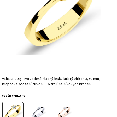
hvězdiček.
Váha: 3,20 g, Provedení: hladký lesk, kulatý zirkon 3,50 mm,
krapnové osazení zirkonu - 6 trojúhelníkových krapen
VÝBĚR VARIANTY: