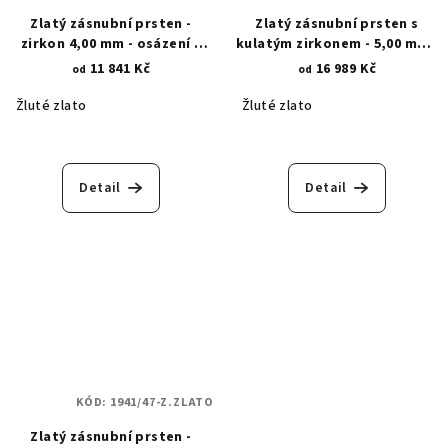
Zlatý zásnubní prsten -
Zlatý zásnubní prsten s
zirkon 4,00 mm - osázení 6
kulatým zirkonem - 5,00 mm -
trojúhelníkových krapen 1454
6 trojúhelníkových krapen
11 841 Kč
16 989 Kč
od
od
1925
Žluté zlato
Žluté zlato
Detail
Detail
KÓD:
1941/47-Z.ZLATO
Zlatý zásnubní prsten -