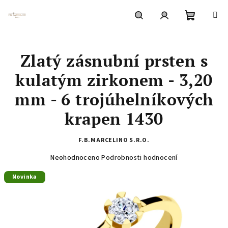
Přejít
na
obsah
Nákupní
Hledat
Přihlášení
Zlatý zásnubní prsten s
košík
kulatým zirkonem - 3,20
mm - 6 trojúhelníkových
krapen 1430
F.B.MARCELINO S.R.O.
Průměrné
Neohodnoceno
Podrobnosti hodnocení
hodnocení
Novinka
produktu
je
0,0
z
5