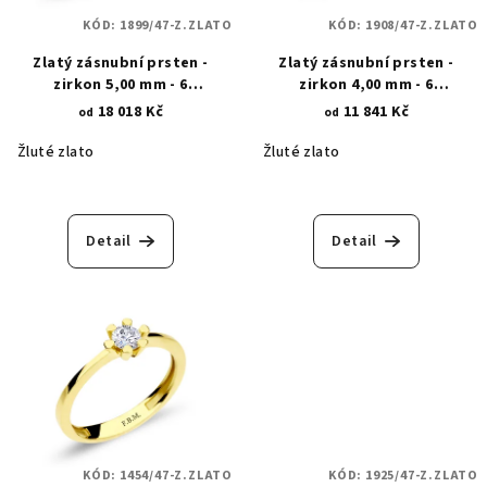
KÓD:
1899/47-Z.ZLATO
KÓD:
1908/47-Z.ZLATO
Zlatý zásnubní prsten -
Zlatý zásnubní prsten -
zirkon 5,00 mm - 6
zirkon 4,00 mm - 6
trojúhelníkových krapen 1899
trojúhelníkových krapen 1908
18 018 Kč
11 841 Kč
od
od
Žluté zlato
Žluté zlato
Detail
Detail
KÓD:
1454/47-Z.ZLATO
KÓD:
1925/47-Z.ZLATO