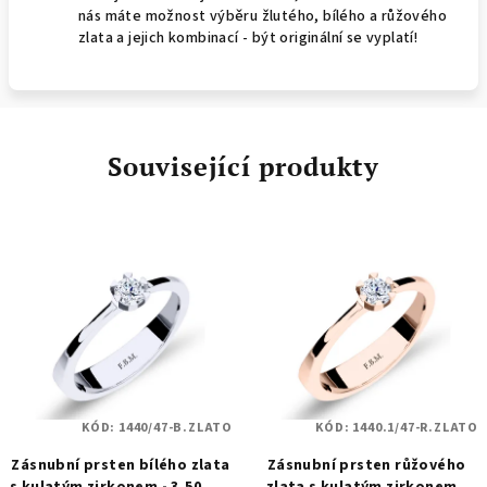
nás máte možnost výběru žlutého, bílého a růžového
zlata a jejich kombinací - být originální se vyplatí!
Související produkty
KÓD:
1440/47-B.ZLATO
KÓD:
1440.1/47-R.ZLATO
Zásnubní prsten bílého zlata
Zásnubní prsten růžového
s kulatým zirkonem - 3,50 mm
zlata s kulatým zirkonem -