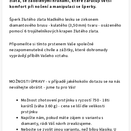
zlata, se zaoblenými hranami, které zaručují větší
komfort při nošení a manipulaci se šperky.
Šperk žlutého zlata hladkého lesku se zirkonem
diamantového brusu - kulatého (3,50 mm) tvaru - osázeného
pomocí 6 trojúhelníkových krapen žlutého zlata.
Připomeňte si tímto prstenem Vaše společné
nezapomenutelné chvíle a zážitky, které dohromady
vyprávějí příběh Vašeho vztahu.
MOŽNOSTI ÚPRAVY - v případě jakéhokoliv dotazu se na nás
neváhejte obrátit - jsme tu pro Vás!
Možnost zhotovení prstýnku s ryzostí 750 - 18ti
karátů (váha 3.60 g) - cena se liší dle velikosti
prstýnku
Napište nám, pokud máte zájem o variantu s
diamanty, rádi Váš návrh zrealizujeme.
Nebojte se zvolit jinou variantu, než bílou klasiku. U