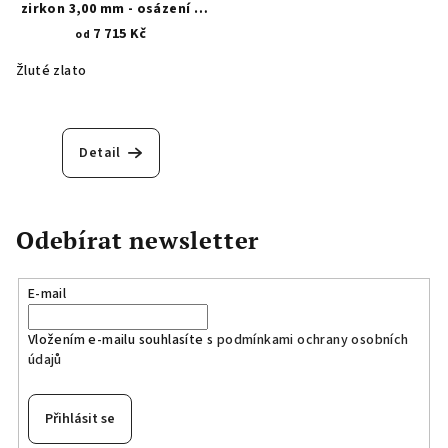
zirkon 3,00 mm - osázení 6
trojúhelníkových krapen 1941
7 715 Kč
od
Žluté zlato
Detail
Odebírat newsletter
E-mail
Vložením e-mailu souhlasíte s
podmínkami ochrany osobních
údajů
Přihlásit se