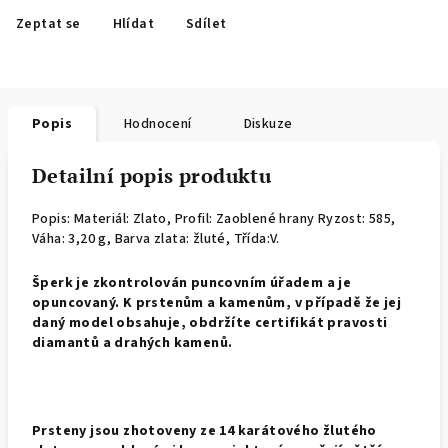
Zeptat se
Hlídat
Sdílet
Popis
Hodnocení
Diskuze
Detailní popis produktu
Popis: Materiál: Zlato, Profil: Zaoblené hrany
Ryzost: 585,
Váha: 3,20 g, Barva zlata: žluté, Třída:V.
Š
perk je zkontrolován puncovním úřadem a je
opuncovaný. K prstenům a kamenům, v případě že jej
daný model obsahuje, obdržíte certifikát pravosti
diamantů a drahých kamenů.
Prsteny jsou zhotoveny ze 14 karátového žlutého