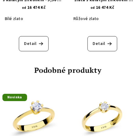
- 6 trojúhelníkových krapen
3,50 mm - 6 trojúhelníkových
16 474 Kč
16 474 Kč
od
od
1440
krapen 1440.1
Bílé zlato
Růžové zlato
Detail
Detail
Podobné produkty
Novinka