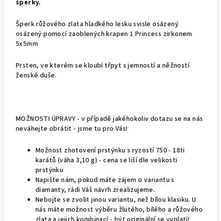
šperky.
Šperk růžového zlata hladkého lesku svisle osázený
osázený pomocí zaoblených krapen 1 Princess zirkonem
5x5mm
Prsten, ve kterém se kloubí třpyt s jemností a něžností
ženské duše.
MOŽNOSTI ÚPRAVY - v případě jakéhokoliv dotazu se na nás
neváhejte obrátit - jsme tu pro Vás!
Možnost zhotovení prstýnku s ryzostí 750 - 18ti
karátů (váha 3,10 g) - cena se liší dle velikosti
prstýnku
Napište nám, pokud máte zájem o variantu s
diamanty, rádi Váš návrh zrealizujeme.
Nebojte se zvolit jinou variantu, než bílou klasiku. U
nás máte možnost výběru žlutého, bílého a růžového
zlata a jejich kombinací - být originální se vyplatí!