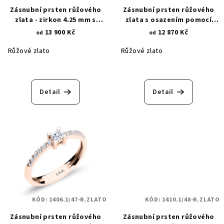
Zásnubní prsten růžového
Zásnubní prsten růžového
zlata - zirkon 4.25 mm s
zlata s osazením pomocí
květinovými krapnami 1633
drážky radiant zirkonem 4
13 900 Kč
12 870 Kč
od
od
mm 1794
Růžové zlato
Růžové zlato
Detail
Detail
KÓD:
1406.1/47-R.ZLATO
KÓD:
1410.1/48-R.ZLATO
Zásnubní prsten růžového
Zásnubní prsten růžového