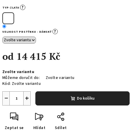
?
TYP-ZLATA
?
VELIKOST PRSTÝNKU - DÁMSKÝ
od
14 415 Kč
Měrná
Zvolte variantu
cena:
Můžeme doručit do:
Zvolte variantu
Kód:
Zvolte variantu
−
+
Do košíku
Zeptat se
Hlídat
Sdílet