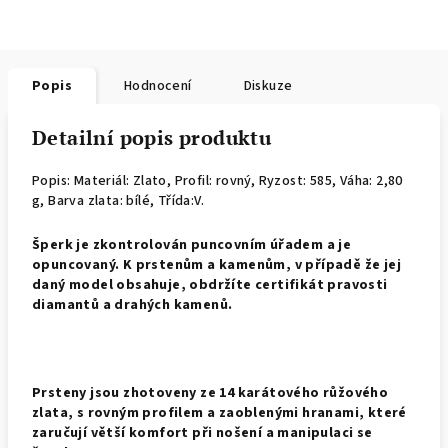
Popis
Hodnocení
Diskuze
Detailní popis produktu
Popis: Materiál: Zlato, Profil: rovný,
Ryzost: 585, Váha: 2,80
g, Barva zlata: bílé, Třída:V.
Š
perk je zkontrolován puncovním úřadem a je
opuncovaný. K prstenům a kamenům, v případě že jej
daný model obsahuje, obdržíte certifikát pravosti
diamantů a drahých kamenů.
Prsteny jsou zhotoveny ze 14 karátového růžového
zlata, s rovným profilem a zaoblenými hranami, které
zaručují větší komfort při nošení a manipulaci se