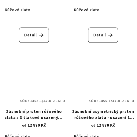
Růžové zlato
Růžové zlato
Detail
Detail
KÓD:
1453.1/47-R.ZLATO
KÓD:
1455.1/47-B.ZLATO
Zásnubní prsten růžového
Zásnubní asymetrický prsten
zlata s 3 tlakově osazenými
růžového zlata - osazení 17
kulatými zirkony 1453.1
kulatými zirkony 1455.1
12 870 Kč
12 870 Kč
od
od
Růžové zlato
Růžové zlato