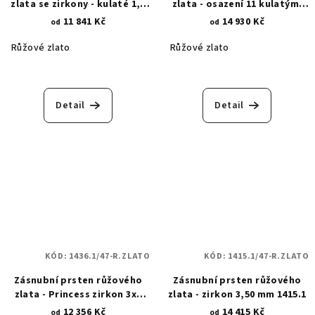
zlata se zirkony - kulaté 1,5
zlata - osazení 11 kulatými
mm a čtvercový 3x3 mm
zirkony 1410.1
11 841 Kč
14 930 Kč
od
od
1406.1
Růžové zlato
Růžové zlato
Detail
Detail
KÓD:
1436.1/47-R.ZLATO
KÓD:
1415.1/47-R.ZLATO
Zásnubní prsten růžového
Zásnubní prsten růžového
zlata - Princess zirkon 3x3
zlata - zirkon 3,50 mm 1415.1
mm 1436.1
12 356 Kč
14 415 Kč
od
od