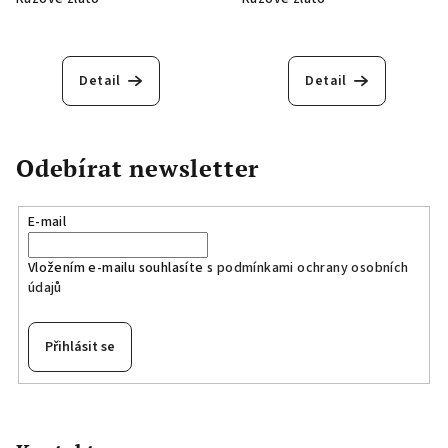
Detail
Detail
Odebírat newsletter
E-mail
Vložením e-mailu souhlasíte s
podmínkami ochrany osobních
údajů
Přihlásit se
Z
á