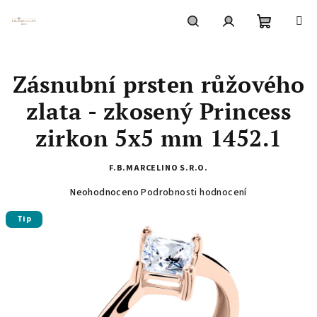
Přejít
na
obsah
Nákupní
Hledat
Přihlášení
Zásnubní prsten růžového
košík
zlata - zkosený Princess
zirkon 5x5 mm 1452.1
F.B.MARCELINO S.R.O.
Průměrné
Neohodnoceno
Podrobnosti hodnocení
hodnocení
Tip
produktu
je
0,0
z
5
hvězdiček.