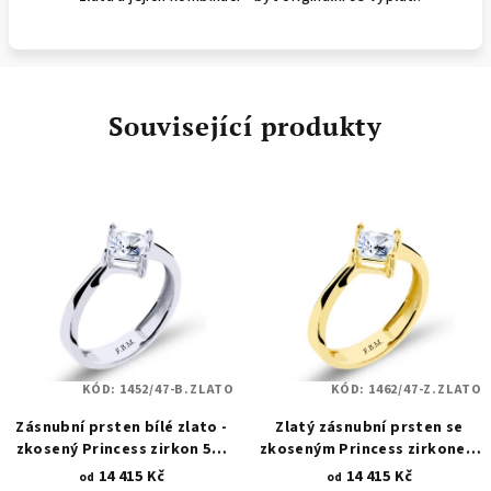
Související produkty
KÓD:
1452/47-B.ZLATO
KÓD:
1462/47-Z.ZLATO
Zásnubní prsten bílé zlato -
Zlatý zásnubní prsten se
zkosený Princess zirkon 5x5
zkoseným Princess zirkonem
mm 1452
5x5 mm 1462
14 415 Kč
14 415 Kč
od
od