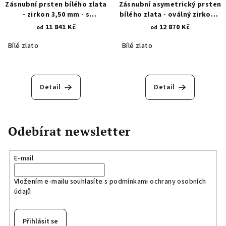
Zásnubní prsten bílého zlata
Zásnubní asymetrický prsten
- zirkon 3,50 mm - s
bílého zlata - oválný zirkon s
ozdobnými prořezy 1916
krapnami 4x6 mm 1587
11 841 Kč
12 870 Kč
od
od
Bílé zlato
Bílé zlato
Detail
Detail
Odebírat newsletter
E-mail
Vložením e-mailu souhlasíte s
podmínkami ochrany osobních
údajů
Přihlásit se