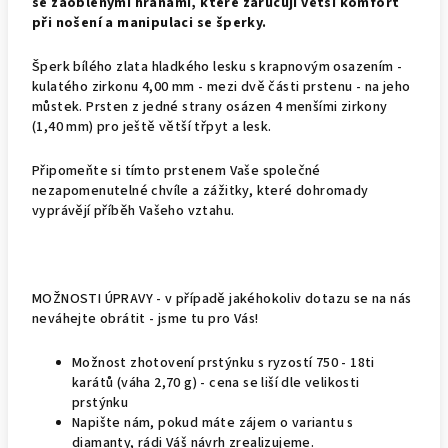
se zaoblenými hranami, které zaručují větší komfort
při nošení a manipulaci se šperky.
Šperk bílého zlata hladkého lesku s krapnovým osazením -
kulatého zirkonu 4,00 mm - mezi dvě části prstenu - na jeho
můstek. Prsten z jedné strany osázen 4 menšími zirkony
(1,40 mm) pro ještě větší třpyt a lesk.
Připomeňte si tímto prstenem Vaše společné
nezapomenutelné chvíle a zážitky, které dohromady
vyprávějí příběh Vašeho vztahu.
MOŽNOSTI ÚPRAVY - v případě jakéhokoliv dotazu se na nás
neváhejte obrátit - jsme tu pro Vás!
Možnost zhotovení prstýnku s ryzostí 750 - 18ti
karátů (váha 2,70 g) - cena se liší dle velikosti
prstýnku
Napište nám, pokud máte zájem o variantu s
diamanty, rádi Váš návrh zrealizujeme.