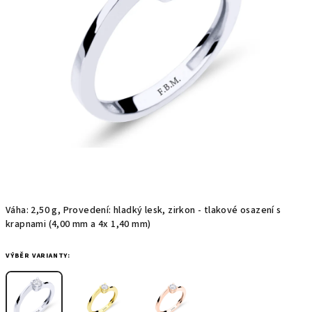
hvězdiček.
Váha: 2,50 g, Provedení: hladký lesk, zirkon - tlakové osazení s
krapnami (4,00 mm a 4x 1,40 mm)
VÝBĚR VARIANTY: