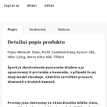
Zeptat se
Hlídat
Sdílet
Popis
Hodnocení
Diskuze
Detailní popis produktu
Popis: Materiál: Zlato, Profil: Zaoblené hrany,
Ryzost: 585,
Váha: 2,50 g, Barva zlata: bílé, Třída:V.
Š
perk je zkontrolován puncovním úřadem a je
opuncovaný. K prstenům a kamenům, v případě že jej
daný model obsahuje, obdržíte certifikát pravosti
diamantů a drahých kamenů.
Prsteny jsou zhotoveny ze 14 karátového bílého zlata,