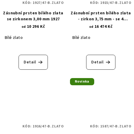
KÓD:
1927/47-B.ZLATO
KÓD:
1915/47-B.ZLATO
Zásnubní prsten bílého zlata
Zásnubní prsten bílého zlata
se zirkonem 3,00 mm 1927
- zirkon 3,75 mm - se 4
krapnami 1915
10 296 Kč
16 474 Kč
od
od
Bílé zlato
Bílé zlato
Detail
Detail
Novinka
KÓD:
1916/47-B.ZLATO
KÓD:
1587/47-B.ZLATO