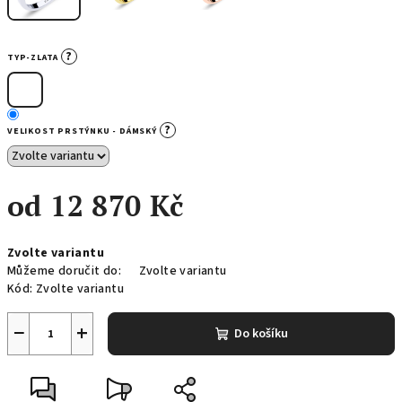
?
TYP-ZLATA
?
VELIKOST PRSTÝNKU - DÁMSKÝ
od
12 870 Kč
Měrná
Zvolte variantu
cena:
Můžeme doručit do:
Zvolte variantu
Kód:
Zvolte variantu
−
+
Do košíku