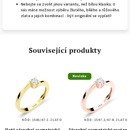
Nebojte se zvolit jinou variantu, než bílou klasiku. U
nás máte možnost výběru žlutého, bílého a růžového
zlata a jejich kombinací - být originální se vyplatí!
Související produkty
Novinka
KÓD:
1585/47-Z.ZLATO
KÓD:
1597.1/47-R.ZLATO
Zlatý zásnubní asymetrický
Zásnubní asymetrický prsten