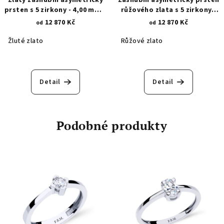
prsten s 5 zirkony - 4,00 mm a
růžového zlata s 5 zirkony -
1,40 mm 1585
4,00 mm a 1,40 mm 1597.1
12 870 Kč
12 870 Kč
od
od
Žluté zlato
Růžové zlato
Detail
Detail
Podobné produkty