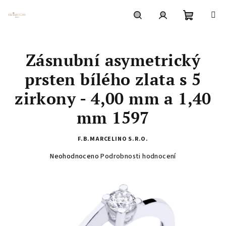
Přejít
na
obsah
Nákupní
Hledat
Přihlášení
Zásnubní asymetrický
košík
prsten bílého zlata s 5
zirkony - 4,00 mm a 1,40
mm 1597
F.B.MARCELINO S.R.O.
Průměrné
Neohodnoceno
Podrobnosti hodnocení
hodnocení
produktu
je
0,0
z
5