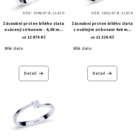
KÓD:
1599/47-B.ZLATO
KÓD:
1852/47-B.ZLATO
Zásnubní prsten bílého zlata
Zásnubní prsten bílého zlata
osázený zirkonem - 4,00 mm
s oválným zirkonem 4x6 mm
1599
1852
12 870 Kč
11 326 Kč
od
od
Bílé zlato
Bílé zlato
Detail
Detail