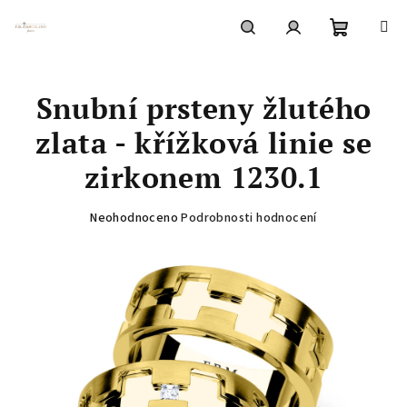
Přejít
na
obsah
Nákupní
Hledat
Přihlášení
Snubní prsteny žlutého
košík
zlata - křížková linie se
zirkonem 1230.1
Průměrné
Neohodnoceno
Podrobnosti hodnocení
hodnocení
produktu
je
0,0
z
5
hvězdiček.