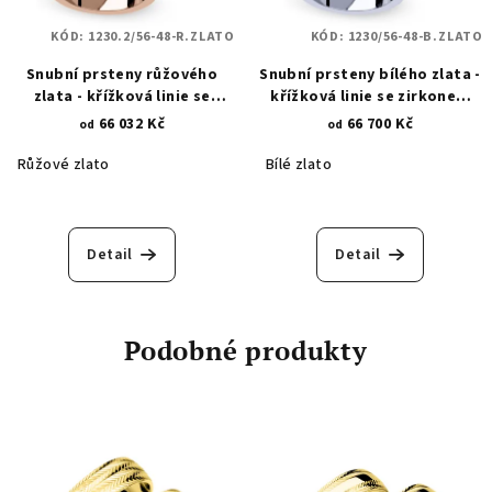
KÓD:
1230.2/56-48-R.ZLATO
KÓD:
1230/56-48-B.ZLATO
Snubní prsteny růžového
Snubní prsteny bílého zlata -
zlata - křížková linie se
křížková linie se zirkonem
zirkonem 1230.2
1230
66 032 Kč
66 700 Kč
od
od
Růžové zlato
Bílé zlato
Detail
Detail
Podobné produkty