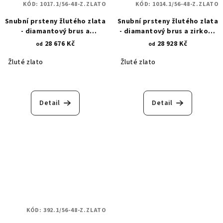
KÓD:
1017.1/56-48-Z.ZLATO
KÓD:
1014.1/56-48-Z.ZLATO
Snubní prsteny žlutého zlata
Snubní prsteny žlutého zlata
- diamantový brus a
- diamantový brus a zirkony
vodorovné zirkony 1017.1
1014.1
28 676 Kč
28 928 Kč
od
od
Žluté zlato
Žluté zlato
Detail
Detail
KÓD:
392.1/56-48-Z.ZLATO