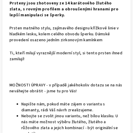
Prsteny jsou zhotoveny ze 14 karátového žlutého
zlata, s rovným profilem a obroušenými hranami pro
lepší manipulaci se šperky.
Prsten matného stylu, zajímavého designu křížkové linie v
hladkém lesku, kolem celého obvodu šperku. Dámské
provedení osazeno jedním zirkonovým kamínkem
Ti, kteří milují vyraznější moderní styl, si tento prsten ihned
zamilují!
MOŽNOSTI ÚPRAVY - v případě jakéhokoliv dotazu se na nás
neváhejte obrátit - jsme tu pro Vás!
Napište nám, pokud máte zájem o variantu s
diamanty, rádi Váš návrh zrealizujeme.
Nebojte se zvolit jinou variantu, než bílou klasiku. U
nás máte možnost výběru žlutého, žlutého a
růžového zlata a jejich kombinací - být originální se