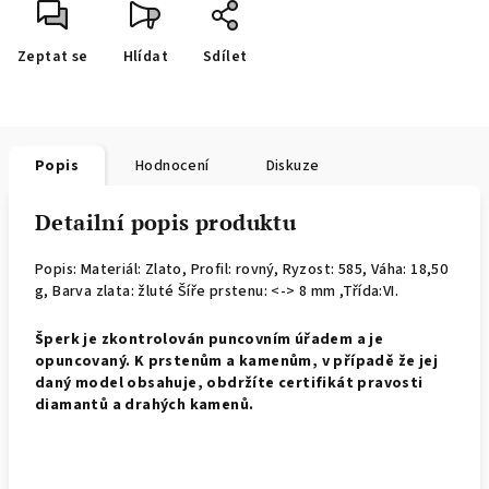
Zeptat se
Hlídat
Sdílet
Popis
Hodnocení
Diskuze
Detailní popis produktu
Popis: Materiál: Zlato, Profil: rovný,
Ryzost: 585, Váha: 18,50
g, Barva zlata: žluté Šíře prstenu: <-> 8 mm ,Třída:VI.
Š
perk je zkontrolován puncovním úřadem a je
opuncovaný. K prstenům a kamenům, v případě že jej
daný model obsahuje, obdržíte certifikát pravosti
diamantů a drahých kamenů.