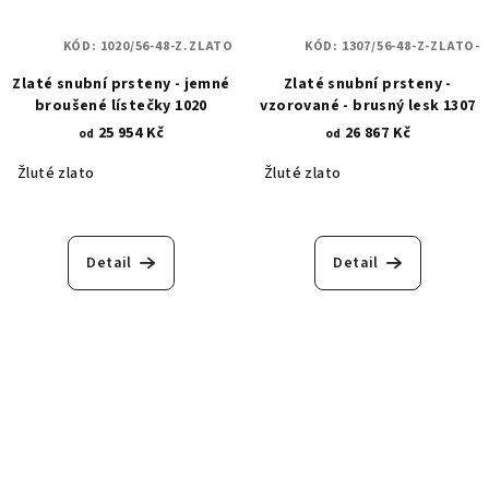
KÓD:
1020/56-48-Z.ZLATO
KÓD:
1307/56-48-Z-ZLATO-
Zlaté snubní prsteny - jemné
Zlaté snubní prsteny -
broušené lístečky 1020
vzorované - brusný lesk 1307
25 954 Kč
26 867 Kč
od
od
Žluté zlato
Žluté zlato
Detail
Detail