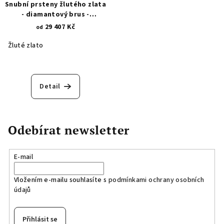
Snubní prsteny žlutého zlata
- diamantový brus -
propletené linie 392.1
29 407 Kč
od
Žluté zlato
Detail
Odebírat newsletter
E-mail
Vložením e-mailu souhlasíte s
podmínkami ochrany osobních
údajů
Přihlásit se