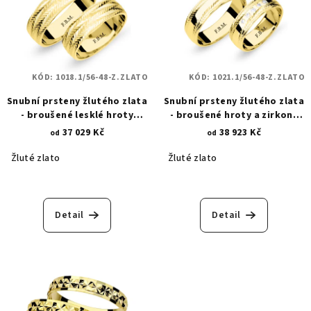
KÓD:
1018.1/56-48-Z.ZLATO
KÓD:
1021.1/56-48-Z.ZLATO
Snubní prsteny žlutého zlata
Snubní prsteny žlutého zlata
- broušené lesklé hroty
- broušené hroty a zirkony
1018.1
1021.1
37 029 Kč
38 923 Kč
od
od
Žluté zlato
Žluté zlato
Detail
Detail