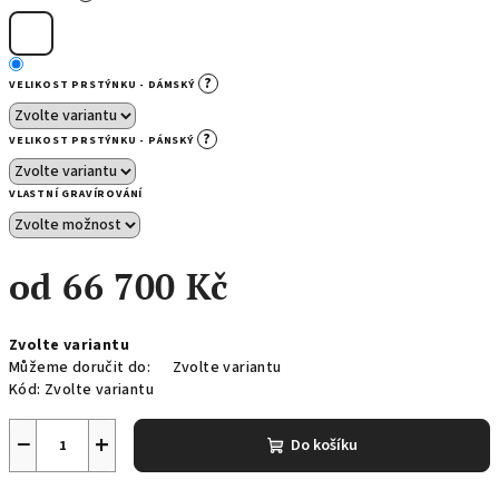
?
VELIKOST PRSTÝNKU - DÁMSKÝ
?
VELIKOST PRSTÝNKU - PÁNSKÝ
VLASTNÍ GRAVÍROVÁNÍ
od
66 700 Kč
Měrná
Zvolte variantu
cena:
Můžeme doručit do:
Zvolte variantu
Kód:
Zvolte variantu
−
+
Do košíku