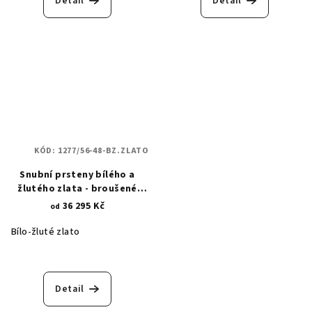
Detail
Detail
KÓD:
1277/56-48-BZ.ZLATO
Snubní prsteny bílého a
žlutého zlata - broušené
proužky 1277
36 295 Kč
od
Bílo-žluté zlato
Detail