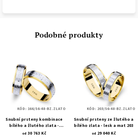
Podobné produkty
KÓD:
166/56-48-BZ.ZLATO
KÓD:
203/56-48-BZ.ZLATO
Snubní prsteny kombinace
Snubní prsteny ze žlutého a
bílého a žlutého zlata -
bílého zlata - lesk a mat 203
přírodní motivy a vlnky 166
30 763 Kč
29 040 Kč
od
od