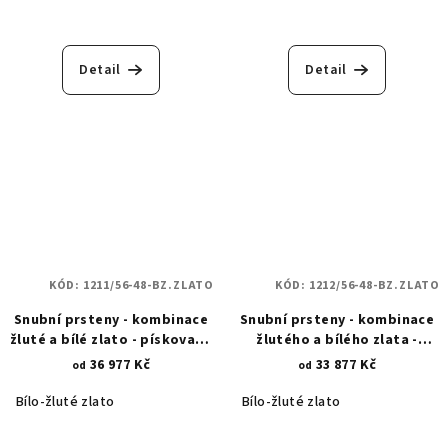
Detail
Detail
KÓD:
1211/56-48-BZ.ZLATO
KÓD:
1212/56-48-BZ.ZLATO
Snubní prsteny - kombinace
Snubní prsteny - kombinace
žluté a bílé zlato - pískované
žlutého a bílého zlata -
linie nekonečna 1211
klikatá linie 1212
36 977 Kč
33 877 Kč
od
od
Bílo-žluté zlato
Bílo-žluté zlato