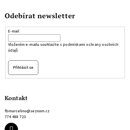
Odebírat newsletter
E-mail
Vložením e-mailu souhlasíte s
podmínkami ochrany osobních
údajů
Přihlásit se
Z
á
p
Kontakt
a
fbmarcelino
@
seznam.cz
t
774 488 723
í