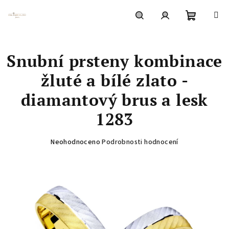
Přejít
na
obsah
Nákupní
Hledat
Přihlášení
Snubní prsteny kombinace
košík
žluté a bílé zlato -
diamantový brus a lesk
1283
Průměrné
Neohodnoceno
Podrobnosti hodnocení
hodnocení
produktu
je
0,0
z
5
hvězdiček.