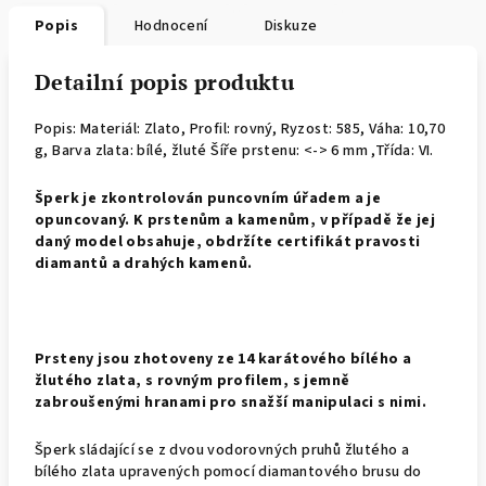
Popis
Hodnocení
Diskuze
Detailní popis produktu
Popis: Materiál: Zlato, Profil: rovný,
Ryzost: 585, Váha: 10,70
g, Barva zlata: bílé, žluté Šíře prstenu: <-> 6 mm ,Třída: VI.
Š
perk je zkontrolován puncovním úřadem a je
opuncovaný. K prstenům a kamenům, v případě že jej
daný model obsahuje, obdržíte certifikát pravosti
diamantů a drahých kamenů.
Prsteny jsou zhotoveny ze 14 karátového bílého a
žlutého zlata, s rovným profilem, s jemně
zabroušenými hranami pro snažší manipulaci s nimi.
Šperk sládající se z dvou vodorovných pruhů žlutého a
bílého zlata upravených pomocí diamantového brusu do