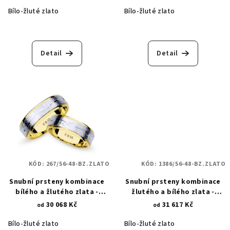
Bílo-žluté zlato
Bílo-žluté zlato
Detail
Detail
KÓD:
267/56-48-BZ.ZLATO
KÓD:
1386/56-48-BZ.ZLATO
Snubní prsteny kombinace
Snubní prsteny kombinace
bílého a žlutého zlata -
žlutého a bílého zlata -
přírodní motivy 267
broušená kometa 1386
30 068 Kč
31 617 Kč
od
od
Bílo-žluté zlato
Bílo-žluté zlato