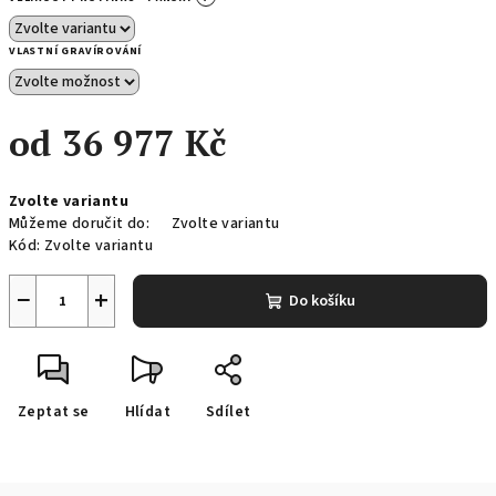
VLASTNÍ GRAVÍROVÁNÍ
od
36 977 Kč
Měrná
Zvolte variantu
cena:
Můžeme doručit do:
Zvolte variantu
Kód:
Zvolte variantu
−
+
Do košíku
Zeptat se
Hlídat
Sdílet