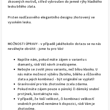
zkosených motivů, střed vybroušen do jemné rýhy hladkého
lesku bílého zlata.
Prsten nadčasového elegantního designu zhotovený ve
vysokém lesku.
MOŽNOSTI ÚPRAVY - v případě jakéhokoliv dotazu se na nás
neváhejte obrátit - jsme tu pro Vás!
Napište nám, pokud máte zájem o variantu s
diamanty, rádi Váš návrh zrealizujeme.
Nebojte se zvolit jinou variantu, než bílou klasiku. U
nás máte možnost výběru žlutého, bílého a růžového
zlata a jejich kombinací - být originální se vyplatí!
Gravírování pro Vás zhotovíme zcela zdarma.
Pokud máte zájem pouze o pánský či dámský snubní
prstýnek, kontaktujte nás.
V případě, že Vaší velikost, či kombinaci velikostí
snubních prstenů nemáme k dispozici, rádi Vám je
zhotovíme.