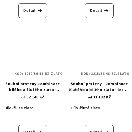
Detail
Detail
KÓD:
1219/56-48-BZ.ZLATO
KÓD:
1215/56-48-BZ.ZLATO
Snubní prsteny kombinace
Snubní prsteny - kombinace
bílého a žlutého zlata -
žlutého a bílého zlata - lesk a
královské koruny v matu 1219
mat se zirkonem 1215
32 140 Kč
33 182 Kč
od
od
Bílo-žluté zlato
Bílo-žluté zlato